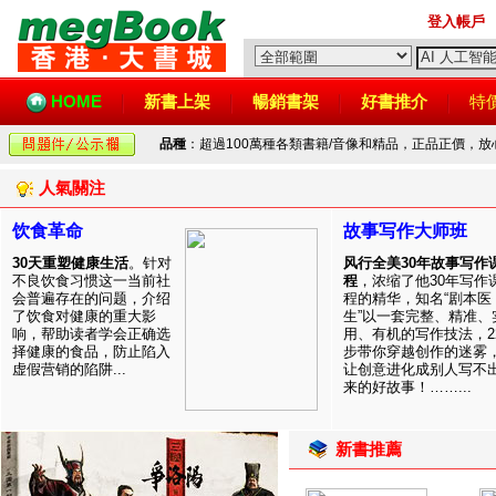
登入帳戶
HOME
新書上架
暢銷書架
好書推介
特
品種
：超過100萬種各類書籍/音像和精品，正品正價，
人氣關注
饮食革命
故事写作大师班
30天重塑健康生活
。针对
风行全美30年故事写作
不良饮食习惯这一当前社
程
，浓缩了他30年写作
会普遍存在的问题，介绍
程的精华，知名“剧本医
了饮食对健康的重大影
生”以一套完整、精准、
响，帮助读者学会正确选
用、有机的写作技法，2
择健康的食品，防止陷入
步带你穿越创作的迷雾
虚假营销的陷阱...
让创意进化成别人写不
来的好故事！……...
新書推薦