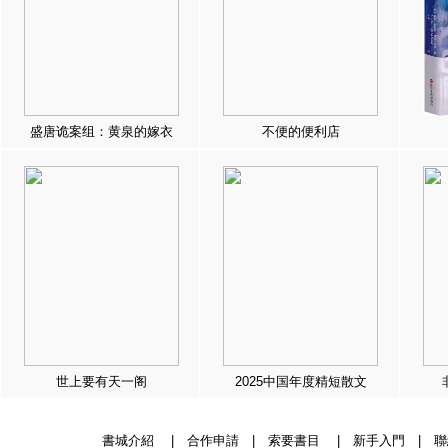
盛唐诡案组：黄泉的嫁衣
不便的便利店
世上要有天一阁
2025中国年度精短散文
書城介紹
|
合作申請
|
索要書目
|
新手入門
|
聯