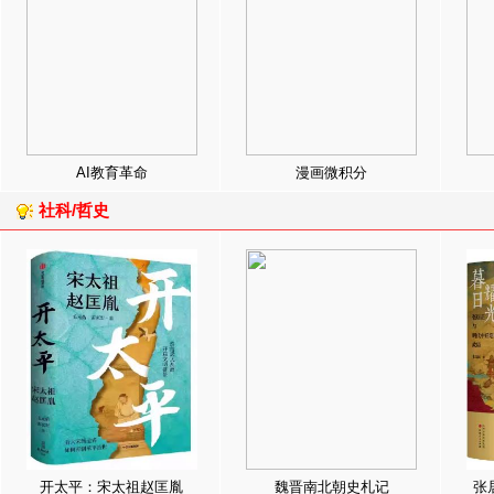
AI教育革命
漫画微积分
社科/哲史
开太平：宋太祖赵匡胤
魏晋南北朝史札记
张