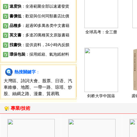
速度快
：全港範圍全部以速遞發貨
書價低
：歡迎與任何同類書店比價
品種多
：超過90多萬各类中文書籍
全球高考：全三册
英文書
：多達20萬種英文原版書籍
找書快
：提供資料，24小時內反饋
環保包裝
：採用紙箱、氣泡紙材料
熱搜關鍵字
：
大灣區
、
詩詞大會
、
股票
、
日语
、
汽
車維修
、
地图
、
一帶一路
、
琼瑶
、
炒
股
、
絲綢之路
、
漫畫
、
貿易戰
剑桥大学中国庙
裘
專業/技術