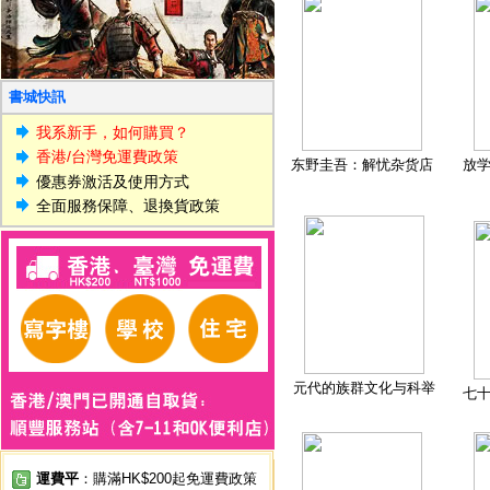
書城快訊
我系新手，如何購買？
香港/台灣免運費政策
东野圭吾：解忧杂货店
放
優惠券激活及使用方式
全面服務保障、退換貨政策
元代的族群文化与科举
七
運費平
：購滿HK$200起免運費政策