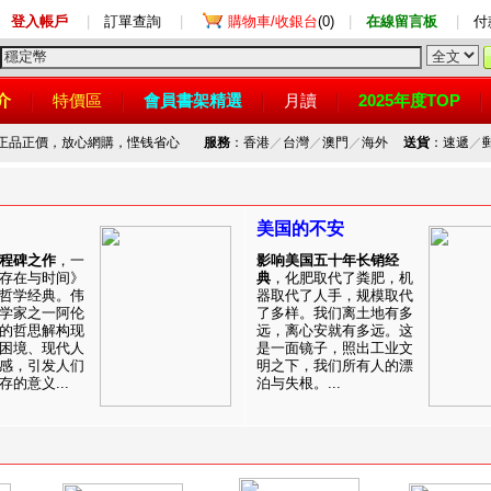
登入帳戶
|
訂單查詢
|
購物車/收銀台
(0)
|
在線留言板
|
付
介
特價區
會員書架精選
月讀
2025年度TOP
，正品正價，放心網購，悭钱省心
服務
：香港
／
台灣
／
澳門
／
海外
送貨
：速遞
／
美国的不安
程碑之作
，一
影响美国五十年长销经
存在与时间》
典
，化肥取代了粪肥，机
哲学经典。伟
器取代了人手，规模取代
学家之一阿伦
了多样。我们离土地有多
的哲思解构现
远，离心安就有多远。这
困境、现代人
是一面镜子，照出工业文
感，引发人们
明之下，我们所有人的漂
的意义...
泊与失根。...