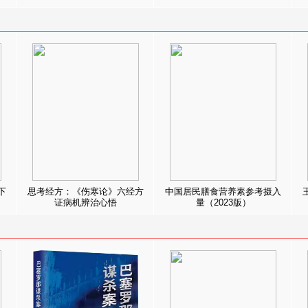
下
思考经方：《伤寒论》六经方
中国居民膳食营养素参考摄入
证病机辨治心悟
量（2023版）