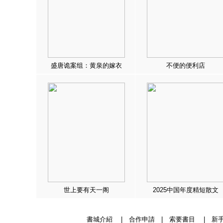
盛唐诡案组：黄泉的嫁衣
不便的便利店
世上要有天一阁
2025中国年度精短散文
書城介紹
|
合作申請
|
索要書目
|
新