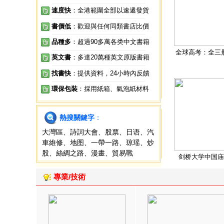
速度快
：全港範圍全部以速遞發貨
書價低
：歡迎與任何同類書店比價
品種多
：超過90多萬各类中文書籍
全球高考：全三
英文書
：多達20萬種英文原版書籍
找書快
：提供資料，24小時內反饋
環保包裝
：採用紙箱、氣泡紙材料
熱搜關鍵字
：
大灣區
、
詩詞大會
、
股票
、
日语
、
汽
車維修
、
地图
、
一帶一路
、
琼瑶
、
炒
股
、
絲綢之路
、
漫畫
、
貿易戰
剑桥大学中国庙
專業/技術