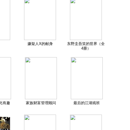
嫌疑人X的献身
东野圭吾笑的世界（全
4册）
此有趣
家族财富管理顾问
最后的江湖戏班