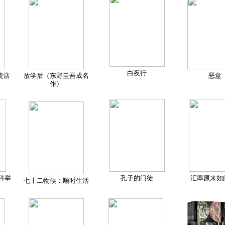
白夜行
货店
放学后（东野圭吾成名
恶意
作）
科举
孔子的门徒
汇率原来如
七十二物候：顺时生活