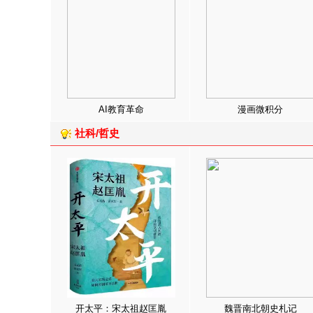
AI教育革命
漫画微积分
社科/哲史
开太平：宋太祖赵匡胤
魏晋南北朝史札记