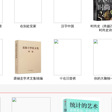
册
在别处安家
汉字中国
时尚史（跨越2
时尚史诗
裘锡圭学术文集续编
十论汪曾祺
你的大脑独