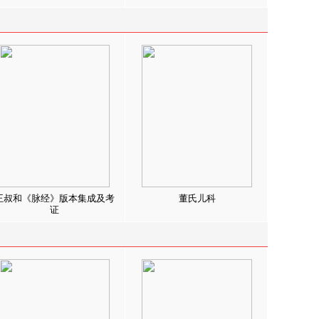
王叔和《脉经》版本集成及考
董氏儿科
证