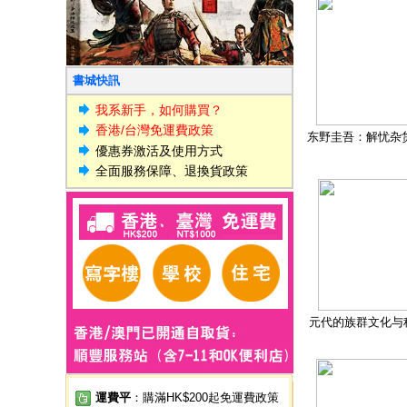
書城快訊
我系新手，如何購買？
香港/台灣免運費政策
东野圭吾：解忧杂
優惠券激活及使用方式
全面服務保障、退換貨政策
元代的族群文化与
運費平
：購滿HK$200起免運費政策