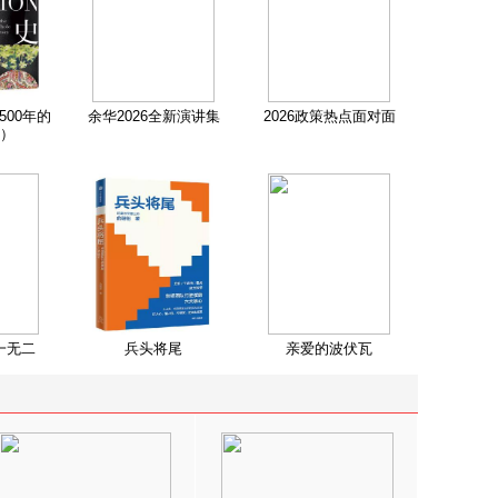
500年的
余华2026全新演讲集
2026政策热点面对面
）
一无二
兵头将尾
亲爱的波伏瓦