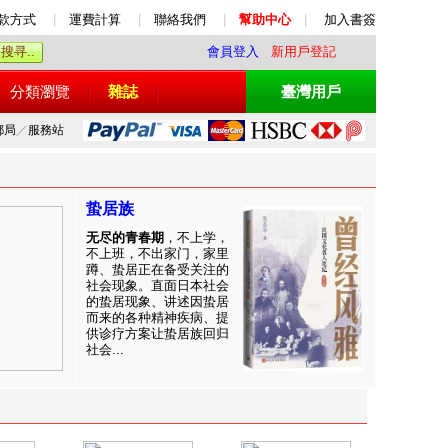
款方式
|
運費計算
|
聯絡我們
|
幫助中心
|
加入書簽
會員登入
新用戶登記
分類瀏覽
雜誌
臺灣用戶
郵局
／
服務站
蛰居族
无尽的青春期
，不上学，
不上班，不出家门，家里
蹲、蛰居正在备受关注的
社会现象。直面日本社会
的蛰居现象、讲述因蛰居
而来的各种精神疾病、提
供诊疗方案让蛰居族回归
社会...