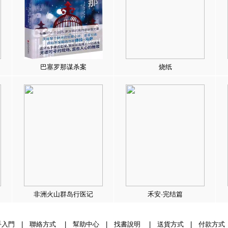
巴塞罗那谋杀案
烧纸
非洲火山群岛行医记
禾安·完结篇
手入門
|
聯絡方式
|
幫助中心
|
找書說明
|
送貨方式
|
付款方式