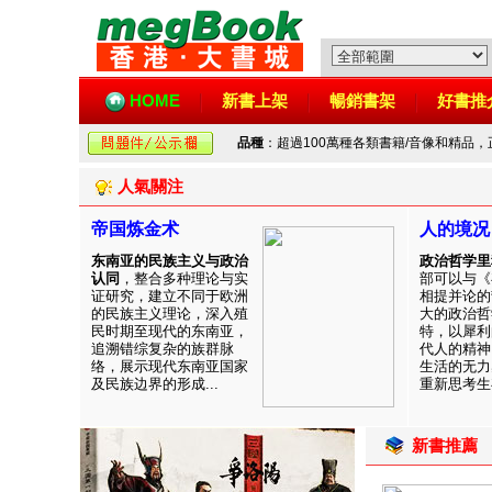
HOME
新書上架
暢銷書架
好書推
品種
：超過100萬種各類書籍/音像和精品
人氣關注
帝国炼金术
人的境况
东南亚的民族主义与政治
政治哲学里
认同
，整合多种理论与实
部可以与《
证研究，建立不同于欧洲
相提并论的
的民族主义理论，深入殖
大的政治哲
民时期至现代的东南亚，
特，以犀利
追溯错综复杂的族群脉
代人的精神
络，展示现代东南亚国家
生活的无力
及民族边界的形成...
重新思考生存
新書推薦