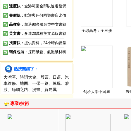
速度快
：全港範圍全部以速遞發貨
書價低
：歡迎與任何同類書店比價
品種多
：超過90多萬各类中文書籍
全球高考：全三册
英文書
：多達20萬種英文原版書籍
找書快
：提供資料，24小時內反饋
環保包裝
：採用紙箱、氣泡紙材料
熱搜關鍵字
：
大灣區
、
詩詞大會
、
股票
、
日语
、
汽
車維修
、
地图
、
一帶一路
、
琼瑶
、
炒
股
、
絲綢之路
、
漫畫
、
貿易戰
剑桥大学中国庙
裘
專業/技術