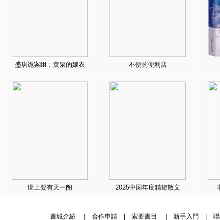
盛唐诡案组：黄泉的嫁衣
不便的便利店
世上要有天一阁
2025中国年度精短散文
書城介紹
|
合作申請
|
索要書目
|
新手入門
|
聯