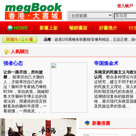
登入帳戶
HOME
新書上架
暢銷書架
好書推介
特
品種
：超過100萬種各類書籍/音像和精品，正品正價，
人氣關注
强者心态
帝国炼金术
让你一路开挂，所向披
东南亚的民族主义与政
靡
， 能掌控自己大脑的
认同
，整合多种理论与
人，才能掌控自己的命
证研究，建立不同于欧
运！脑科学专家姚乃琳耗
的民族主义理论，深入
时3年，亲自执笔，揭秘耶
民时期至现代的东南亚
鲁大学脑科学博士后的强
追溯错综复杂的族群脉
者法则，用通俗的语言拆
络，展示现代东南亚国
解复杂的脑科学原理，一
及民族边界的形成...
看就懂，一用就灵。。...
新書推薦