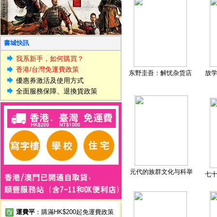
書城快訊
我系新手，如何購買？
香港/台灣免運費政策
东野圭吾：解忧杂货店
放
優惠券激活及使用方式
全面服務保障、退換貨政策
元代的族群文化与科举
七
運費平
：購滿HK$200起免運費政策