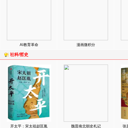
AI教育革命
漫画微积分
社科/哲史
开太平：宋太祖赵匡胤
魏晋南北朝史札记
张