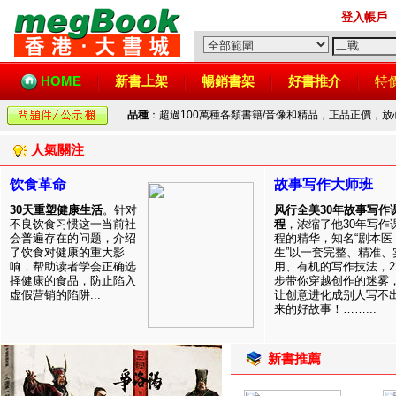
登入帳戶
HOME
新書上架
暢銷書架
好書推介
特
品種
：超過100萬種各類書籍/音像和精品，正品正價，
人氣關注
饮食革命
故事写作大师班
30天重塑健康生活
。针对
风行全美30年故事写作
不良饮食习惯这一当前社
程
，浓缩了他30年写作
会普遍存在的问题，介绍
程的精华，知名“剧本医
了饮食对健康的重大影
生”以一套完整、精准、
响，帮助读者学会正确选
用、有机的写作技法，2
择健康的食品，防止陷入
步带你穿越创作的迷雾
虚假营销的陷阱...
让创意进化成别人写不
来的好故事！……...
新書推薦