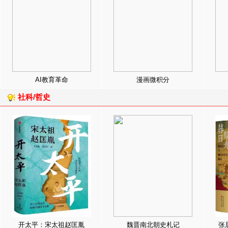
AI教育革命
漫画微积分
社科/哲史
开太平：宋太祖赵匡胤
魏晋南北朝史札记
张