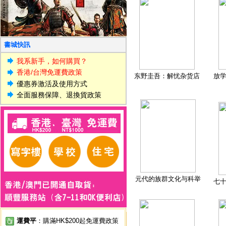
書城快訊
我系新手，如何購買？
香港/台灣免運費政策
东野圭吾：解忧杂货店
放
優惠券激活及使用方式
全面服務保障、退換貨政策
元代的族群文化与科举
七
運費平
：購滿HK$200起免運費政策