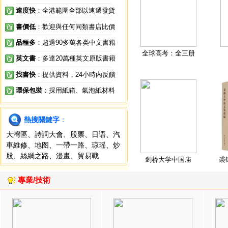
速度快
：全港範圍全部以速遞發貨
書價低
：歡迎與任何同類書店比價
品種多
：超過90多萬各类中文書籍
全球高考：全三册
英文書
：多達20萬種英文原版書籍
找書快
：提供資料，24小時內反饋
環保包裝
：採用紙箱、氣泡紙材料
熱搜關鍵字
：
大灣區
、
詩詞大會
、
股票
、
日语
、
汽
車維修
、
地图
、
一帶一路
、
琼瑶
、
炒
股
、
絲綢之路
、
漫畫
、
貿易戰
剑桥大学中国庙
裘
專業/技術