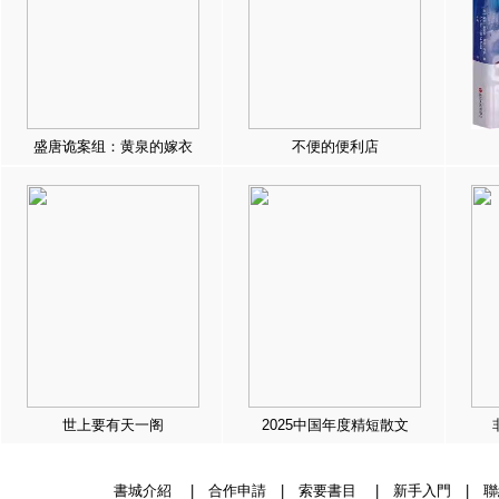
盛唐诡案组：黄泉的嫁衣
不便的便利店
世上要有天一阁
2025中国年度精短散文
書城介紹
|
合作申請
|
索要書目
|
新手入門
|
聯