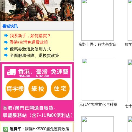
書城快訊
我系新手，如何購買？
香港/台灣免運費政策
东野圭吾：解忧杂货店
放
優惠券激活及使用方式
全面服務保障、退換貨政策
元代的族群文化与科举
七
運費平
：購滿HK$200起免運費政策