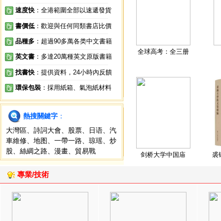
速度快
：全港範圍全部以速遞發貨
書價低
：歡迎與任何同類書店比價
品種多
：超過90多萬各类中文書籍
全球高考：全三册
英文書
：多達20萬種英文原版書籍
找書快
：提供資料，24小時內反饋
環保包裝
：採用紙箱、氣泡紙材料
熱搜關鍵字
：
大灣區
、
詩詞大會
、
股票
、
日语
、
汽
車維修
、
地图
、
一帶一路
、
琼瑶
、
炒
股
、
絲綢之路
、
漫畫
、
貿易戰
剑桥大学中国庙
裘
專業/技術