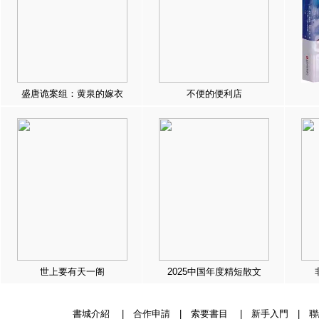
盛唐诡案组：黄泉的嫁衣
不便的便利店
世上要有天一阁
2025中国年度精短散文
書城介紹
|
合作申請
|
索要書目
|
新手入門
|
聯