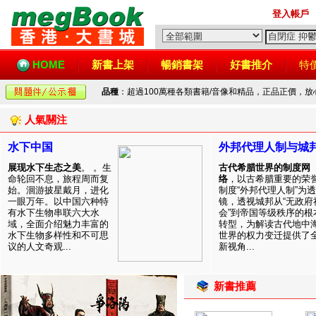
登入帳戶
HOME
新書上架
暢銷書架
好書推介
特
品種
：超過100萬種各類書籍/音像和精品，正品正價，
人氣關注
水下中国
外邦代理人制与城
展现水下生态之美
。 。生
古代希腊世界的制度网
命轮回不息，旅程周而复
络
，以古希腊重要的荣
始。洄游披星戴月，进化
制度“外邦代理人制”为透
一眼万年。以中国六种特
镜，透视城邦从“无政府
有水下生物串联六大水
会”到帝国等级秩序的根
域，全面介绍魅力丰富的
转型，为解读古代地中
水下生物多样性和不可思
世界的权力变迁提供了
议的人文奇观...
新视角...
新書推薦