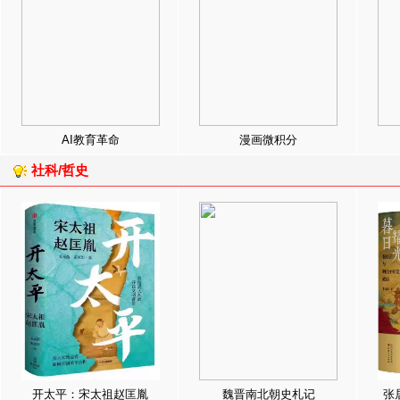
AI教育革命
漫画微积分
社科/哲史
开太平：宋太祖赵匡胤
魏晋南北朝史札记
张