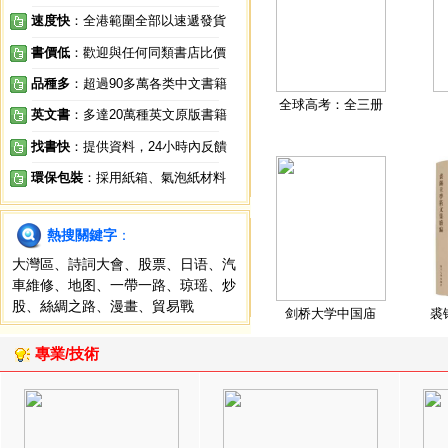
速度快
：全港範圍全部以速遞發貨
書價低
：歡迎與任何同類書店比價
品種多
：超過90多萬各类中文書籍
全球高考：全三册
英文書
：多達20萬種英文原版書籍
找書快
：提供資料，24小時內反饋
環保包裝
：採用紙箱、氣泡紙材料
熱搜關鍵字
：
大灣區
、
詩詞大會
、
股票
、
日语
、
汽
車維修
、
地图
、
一帶一路
、
琼瑶
、
炒
股
、
絲綢之路
、
漫畫
、
貿易戰
剑桥大学中国庙
裘
專業/技術