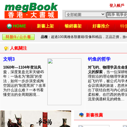
登入帳戶
HOME
新書上架
暢銷書架
好書推介
特
品種
：超過100萬種各類書籍/音像和精品，正品正價，
人氣關注
文明3
钓鱼的哲学
1060年—1104年变法风
对飞钓、物理学及生命
云
，深度复盘北宋关键45
义的探索
，当一位深耕
年：一场名为“救国”的变
理前沿的理论物理学家
法，如何一步步演变成掏
起飞钓竿，被公式与学
空国运的“制度黑洞”？改革
会议填满的旅途，忽然
为什么这么难？一本书看
出了联结自然与内心的
懂变法的全周期困境...
柔枝桠。在巴西的热带
流里偶遇鲜见的鳟鱼...
新書推薦