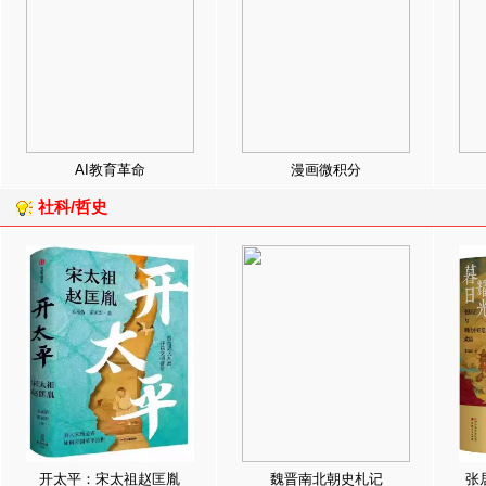
AI教育革命
漫画微积分
社科/哲史
开太平：宋太祖赵匡胤
魏晋南北朝史札记
张