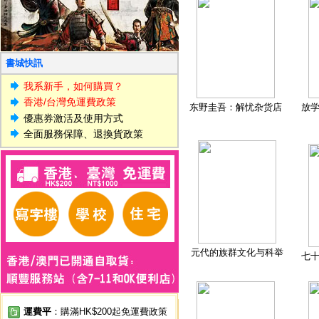
書城快訊
我系新手，如何購買？
香港/台灣免運費政策
东野圭吾：解忧杂货店
放
優惠券激活及使用方式
全面服務保障、退換貨政策
元代的族群文化与科举
七
運費平
：購滿HK$200起免運費政策