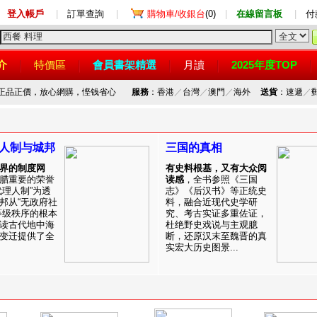
登入帳戶
|
訂單查詢
|
購物車/收銀台
(0)
|
在線留言板
|
付
介
特價區
會員書架精選
月讀
2025年度TOP
，正品正價，放心網購，悭钱省心
服務
：香港
／
台灣
／
澳門
／
海外
送貨
：速遞
／
人制与城邦
三国的真相
界的制度网
有史料根基，又有大众阅
腊重要的荣誉
读感
，全书参照《三国
代理人制”为透
志》《后汉书》等正统史
邦从“无政府社
料，融合近现代史学研
等级秩序的根本
究、考古实证多重佐证，
读古代地中海
杜绝野史戏说与主观臆
变迁提供了全
断，还原汉末至魏晋的真
实宏大历史图景...