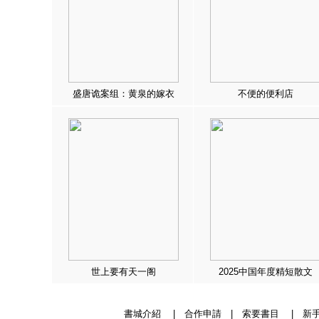
盛唐诡案组：黄泉的嫁衣
不便的便利店
世上要有天一阁
2025中国年度精短散文
書城介紹
|
合作申請
|
索要書目
|
新