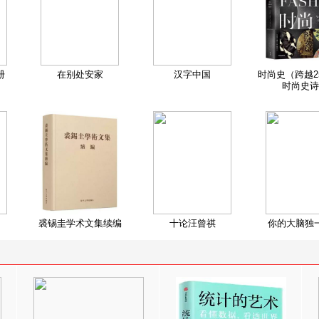
册
在别处安家
汉字中国
时尚史（跨越2
时尚史诗
裘锡圭学术文集续编
十论汪曾祺
你的大脑独