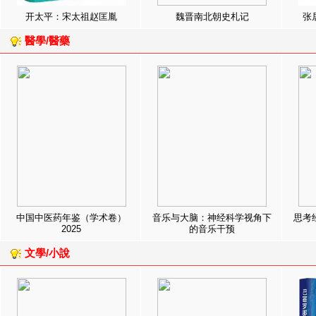
开太平：宋太祖赵匡胤
魏晋南北朝史札记
张
醫學/醫藥
中国中医药年鉴（学术卷）
音乐与大脑：神经科学视角下
思考
2025
的音乐干预
文學/小說