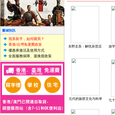
書城快訊
我系新手，如何購買？
香港/台灣免運費政策
东野圭吾：解忧杂货店
放
優惠券激活及使用方式
全面服務保障、退換貨政策
元代的族群文化与科举
七