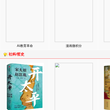
AI教育革命
漫画微积分
社科/哲史