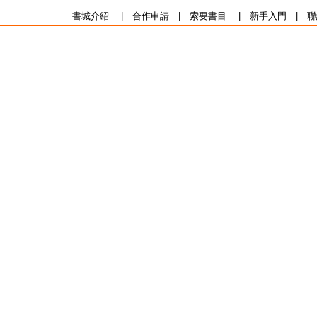
書城介紹
|
合作申請
|
索要書目
|
新手入門
|
聯