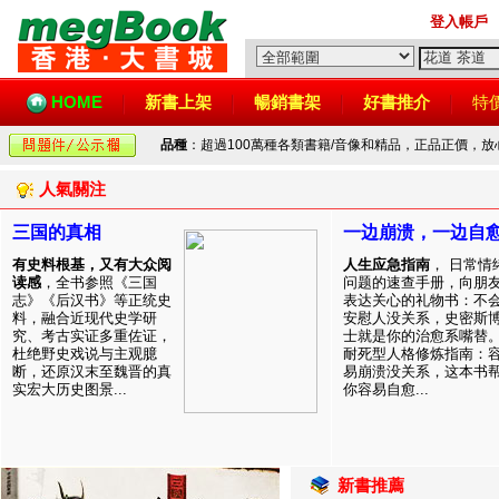
登入帳戶
HOME
新書上架
暢銷書架
好書推介
特
品種
：超過100萬種各類書籍/音像和精品，正品正價，
人氣關注
三国的真相
一边崩溃，一边自
有史料根基，又有大众阅
人生应急指南
， 日常情
读感
，全书参照《三国
问题的速查手册，向朋
志》《后汉书》等正统史
表达关心的礼物书：不
料，融合近现代史学研
安慰人没关系，史密斯
究、考古实证多重佐证，
士就是你的治愈系嘴替
杜绝野史戏说与主观臆
耐死型人格修炼指南：
断，还原汉末至魏晋的真
易崩溃没关系，这本书
实宏大历史图景...
你容易自愈...
新書推薦