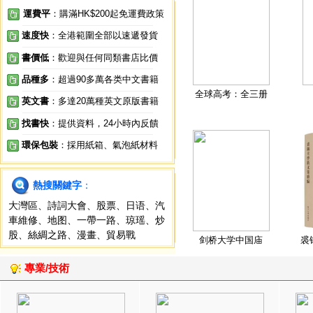
運費平
：購滿HK$200起免運費政策
速度快
：全港範圍全部以速遞發貨
書價低
：歡迎與任何同類書店比價
品種多
：超過90多萬各类中文書籍
全球高考：全三册
英文書
：多達20萬種英文原版書籍
找書快
：提供資料，24小時內反饋
環保包裝
：採用紙箱、氣泡紙材料
熱搜關鍵字
：
大灣區
、
詩詞大會
、
股票
、
日语
、
汽
車維修
、
地图
、
一帶一路
、
琼瑶
、
炒
股
、
絲綢之路
、
漫畫
、
貿易戰
剑桥大学中国庙
裘
專業/技術