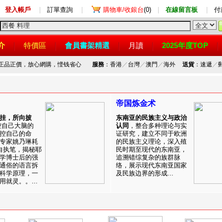
登入帳戶
|
訂單查詢
|
購物車/收銀台
(0)
|
在線留言板
|
付
介
特價區
會員書架精選
月讀
2025年度TOP
，正品正價，放心網購，悭钱省心
服務
：香港
／
台灣
／
澳門
／
海外
送貨
：速遞
／
帝国炼金术
挂，所向披
东南亚的民族主义与政治
控自己大脑的
认同
，整合多种理论与实
控自己的命
证研究，建立不同于欧洲
专家姚乃琳耗
的民族主义理论，深入殖
自执笔，揭秘耶
民时期至现代的东南亚，
学博士后的强
追溯错综复杂的族群脉
通俗的语言拆
络，展示现代东南亚国家
科学原理，一
及民族边界的形成...
就灵。。...