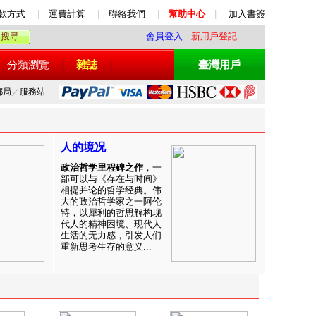
款方式
|
運費計算
|
聯絡我們
|
幫助中心
|
加入書簽
會員登入
新用戶登記
分類瀏覽
雜誌
臺灣用戶
郵局
／
服務站
人的境况
政治哲学里程碑之作
，一
部可以与《存在与时间》
相提并论的哲学经典。伟
大的政治哲学家之一阿伦
特，以犀利的哲思解构现
代人的精神困境、现代人
生活的无力感，引发人们
重新思考生存的意义...