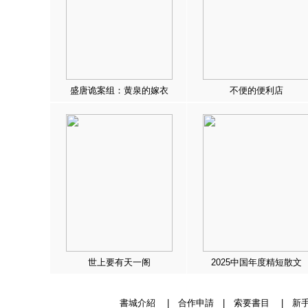
盛唐诡案组：黄泉的嫁衣
不便的便利店
世上要有天一阁
2025中国年度精短散文
書城介紹
|
合作申請
|
索要書目
|
新