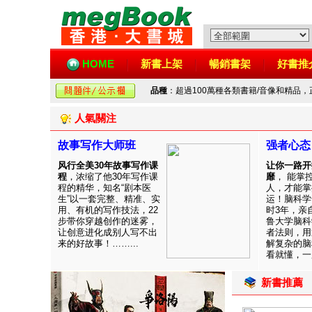
HOME
新書上架
暢銷書架
好書推
品種
：超過100萬種各類書籍/音像和精品
人氣關注
故事写作大师班
强者心态
风行全美30年故事写作课
让你一路开
程
，浓缩了他30年写作课
靡
， 能掌
程的精华，知名“剧本医
人，才能掌
生”以一套完整、精准、实
运！脑科学
用、有机的写作技法，22
时3年，亲
步带你穿越创作的迷雾，
鲁大学脑科
让创意进化成别人写不出
者法则，用
来的好故事！……...
解复杂的脑
看就懂，一用
新書推薦