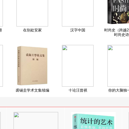
册
在别处安家
汉字中国
时尚史（跨越2
时尚史诗
裘锡圭学术文集续编
十论汪曾祺
你的大脑独