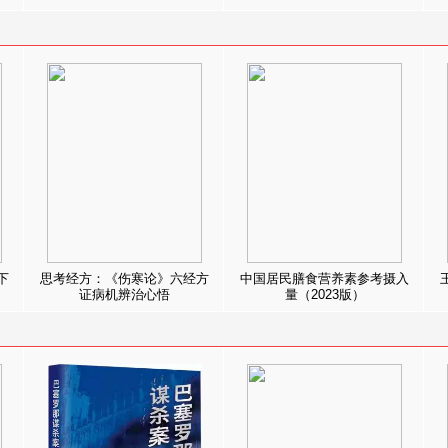
下
思考经方：《伤寒论》六经方
中国居民膳食营养素参考摄入
证病机辨治心悟
量（2023版）