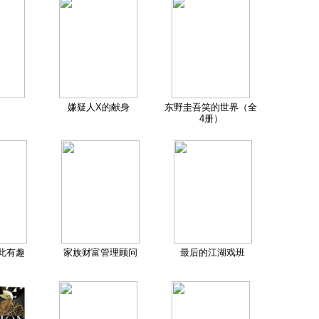
嫌疑人X的献身
东野圭吾笑的世界（全
4册）
此有趣
家族财富管理顾问
最后的江湖戏班