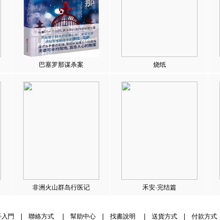
巴塞罗那谋杀案
烧纸
非洲火山群岛行医记
禾安·完结篇
手入門
|
聯絡方式
|
幫助中心
|
找書說明
|
送貨方式
|
付款方式