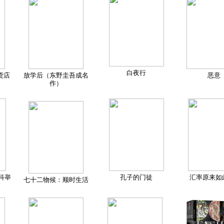
白夜行
货店
放学后（东野圭吾成名
恶意
作）
科举
孔子的门徒
汇率原来如
七十二物候：顺时生活