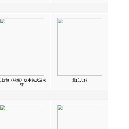
王叔和《脉经》版本集成及考
董氏儿科
证