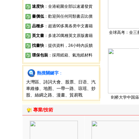
速度快
：全港範圍全部以速遞發貨
書價低
：歡迎與任何同類書店比價
品種多
：超過90多萬各类中文書籍
全球高考：全三
英文書
：多達20萬種英文原版書籍
找書快
：提供資料，24小時內反饋
環保包裝
：採用紙箱、氣泡紙材料
熱搜關鍵字
：
大灣區
、
詩詞大會
、
股票
、
日语
、
汽
車維修
、
地图
、
一帶一路
、
琼瑶
、
炒
股
、
絲綢之路
、
漫畫
、
貿易戰
剑桥大学中国庙
專業/技術