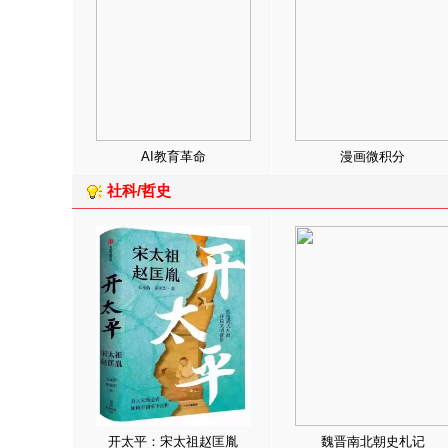
AI教育革命
漫画微积分
社科/哲史
开太平：宋太祖赵匡胤
魏晋南北朝史札记