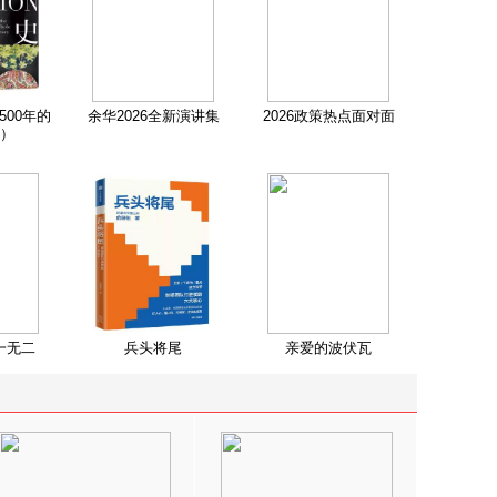
500年的
余华2026全新演讲集
2026政策热点面对面
）
一无二
兵头将尾
亲爱的波伏瓦