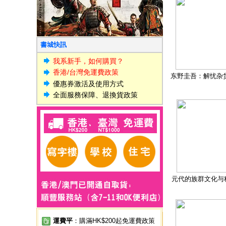
書城快訊
我系新手，如何購買？
香港/台灣免運費政策
东野圭吾：解忧杂
優惠券激活及使用方式
全面服務保障、退換貨政策
元代的族群文化与
運費平
：購滿HK$200起免運費政策