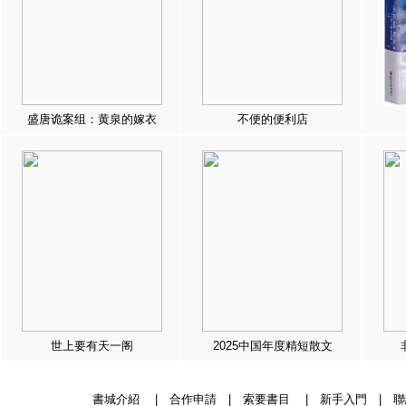
盛唐诡案组：黄泉的嫁衣
不便的便利店
世上要有天一阁
2025中国年度精短散文
書城介紹
|
合作申請
|
索要書目
|
新手入門
|
聯