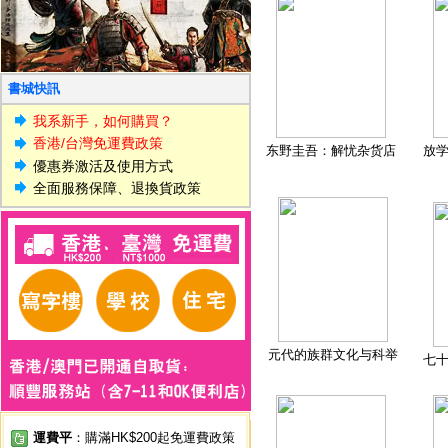
書城快訊
我系新手，如何購買？
香港/台灣免運費政策
东野圭吾：解忧杂货店
放
優惠券激活及使用方式
全面服務保障、退換貨政策
元代的族群文化与科举
七
運費平
：購滿HK$200起免運費政策