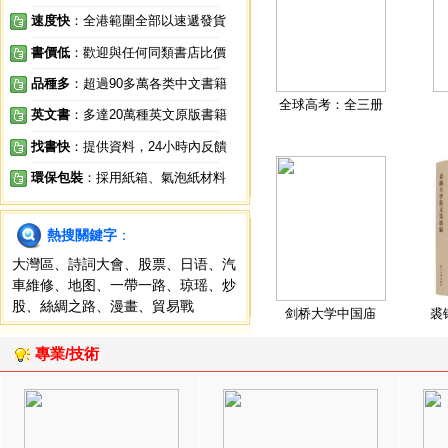
速度快
：全港範圍全部以速遞發貨
書價低
：歡迎與任何同類書店比價
品種多
：超過90多萬各类中文書籍
全球高考：全三册
英文書
：多達20萬種英文原版書籍
找書快
：提供資料，24小時內反饋
環保包裝
：採用紙箱、氣泡紙材料
熱搜關鍵字
：
大灣區
、
詩詞大會
、
股票
、
日语
、
汽
車維修
、
地图
、
一帶一路
、
琼瑶
、
炒
股
、
絲綢之路
、
漫畫
、
貿易戰
剑桥大学中国庙
裘
專業/技術