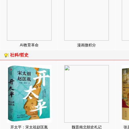
AI教育革命
漫画微积分
社科/哲史
开太平：宋太祖赵匡胤
魏晋南北朝史札记
张