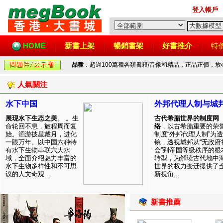
登入帳戶
HOME
新書上架
暢銷書架
好書推介
特
品種
：超過100萬種各類書籍/音像和精品，正品正價，
人氣關注
水下中国
外邦代理人制与城
展现水下生态之美
。 。生
古代希腊世界的制度网
命轮回不息，旅程周而复
络
，以古希腊重要的荣
始。洄游披星戴月，进化
制度“外邦代理人制”为透
一眼万年。以中国六种特
镜，透视城邦从“无政府
有水下生物串联六大水
会”到帝国等级秩序的根
域，全面介绍魅力丰富的
转型，为解读古代地中
水下生物多样性和不可思
世界的权力变迁提供了
议的人文奇观...
新视角...
新書推薦