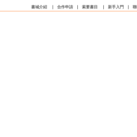
書城介紹
|
合作申請
|
索要書目
|
新手入門
|
聯