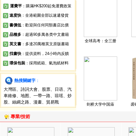
運費平
：購滿HK$200起免運費政策
速度快
：全港範圍全部以速遞發貨
書價低
：歡迎與任何同類書店比價
品種多
：超過90多萬各类中文書籍
全球高考：全三册
英文書
：多達20萬種英文原版書籍
找書快
：提供資料，24小時內反饋
環保包裝
：採用紙箱、氣泡紙材料
熱搜關鍵字
：
大灣區
、
詩詞大會
、
股票
、
日语
、
汽
車維修
、
地图
、
一帶一路
、
琼瑶
、
炒
股
、
絲綢之路
、
漫畫
、
貿易戰
剑桥大学中国庙
裘
專業/技術