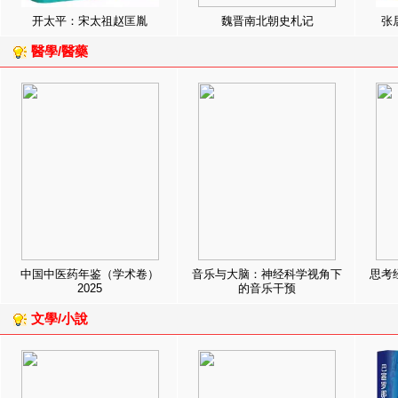
开太平：宋太祖赵匡胤
魏晋南北朝史札记
张
醫學/醫藥
中国中医药年鉴（学术卷）
音乐与大脑：神经科学视角下
思考
2025
的音乐干预
文學/小說