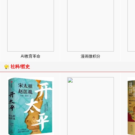
AI教育革命
漫画微积分
社科/哲史