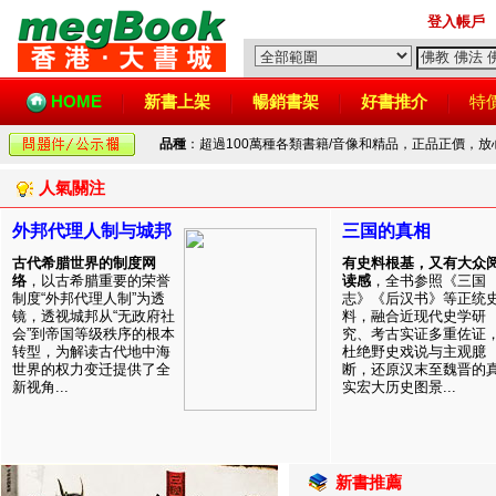
登入帳戶
HOME
新書上架
暢銷書架
好書推介
特
品種
：超過100萬種各類書籍/音像和精品，正品正價，
人氣關注
外邦代理人制与城邦
三国的真相
古代希腊世界的制度网
有史料根基，又有大众
络
，以古希腊重要的荣誉
读感
，全书参照《三国
制度“外邦代理人制”为透
志》《后汉书》等正统
镜，透视城邦从“无政府社
料，融合近现代史学研
会”到帝国等级秩序的根本
究、考古实证多重佐证
转型，为解读古代地中海
杜绝野史戏说与主观臆
世界的权力变迁提供了全
断，还原汉末至魏晋的
新视角...
实宏大历史图景...
新書推薦