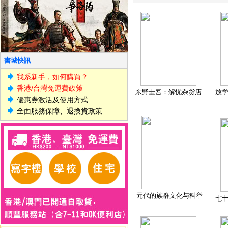
書城快訊
我系新手，如何購買？
香港/台灣免運費政策
东野圭吾：解忧杂货店
放
優惠券激活及使用方式
全面服務保障、退換貨政策
元代的族群文化与科举
七