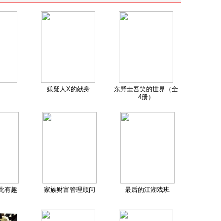
嫌疑人X的献身
东野圭吾笑的世界（全
4册）
此有趣
家族财富管理顾问
最后的江湖戏班