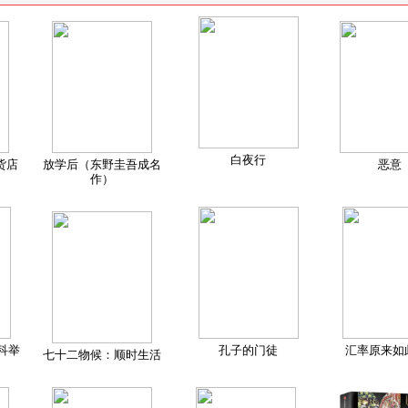
白夜行
货店
放学后（东野圭吾成名
恶意
作）
科举
孔子的门徒
汇率原来如
七十二物候：顺时生活