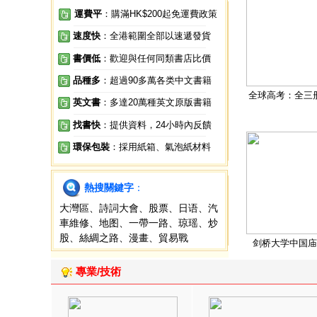
運費平
：購滿HK$200起免運費政策
速度快
：全港範圍全部以速遞發貨
書價低
：歡迎與任何同類書店比價
品種多
：超過90多萬各类中文書籍
全球高考：全三
英文書
：多達20萬種英文原版書籍
找書快
：提供資料，24小時內反饋
環保包裝
：採用紙箱、氣泡紙材料
熱搜關鍵字
：
大灣區
、
詩詞大會
、
股票
、
日语
、
汽
車維修
、
地图
、
一帶一路
、
琼瑶
、
炒
股
、
絲綢之路
、
漫畫
、
貿易戰
剑桥大学中国庙
專業/技術