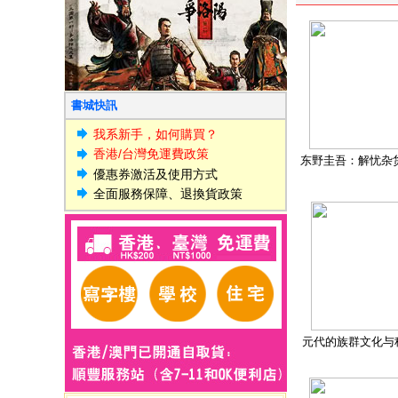
書城快訊
我系新手，如何購買？
香港/台灣免運費政策
东野圭吾：解忧杂
優惠券激活及使用方式
全面服務保障、退換貨政策
元代的族群文化与