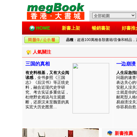
HOME
新書上架
暢銷書架
好書推
品種
：超過100萬種各類書籍/音像和精品
人氣關注
三国的真相
一边崩溃
有史料根基，又有大众阅
人生应急指
读感
，全书参照《三国
问题的速查
志》《后汉书》等正统史
表达关心的
料，融合近现代史学研
安慰人没关
究、考古实证多重佐证，
士就是你的
杜绝野史戏说与主观臆
耐死型人格
断，还原汉末至魏晋的真
易崩溃没关
实宏大历史图景...
你容易自愈..
新書推薦