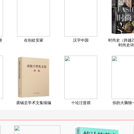
册
在别处安家
汉字中国
时尚史（跨越2
时尚史诗
裘锡圭学术文集续编
十论汪曾祺
你的大脑独