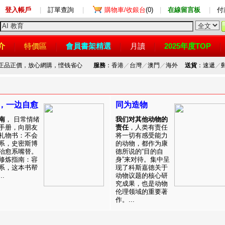
登入帳戶
|
訂單查詢
|
購物車/收銀台
(0)
|
在線留言板
|
付
介
特價區
會員書架精選
月讀
2025年度TOP
，正品正價，放心網購，悭钱省心
服務
：香港
／
台灣
／
澳門
／
海外
送貨
：速遞
／
，一边自愈
同为造物
南
， 日常情绪
我们对其他动物的
手册，向朋友
责任
，人类有责任
礼物书：不会
将一切有感受能力
系，史密斯博
的动物，都作为康
治愈系嘴替。
德所说的“目的自
修炼指南：容
身”来对待。集中呈
系，这本书帮
现了科斯嘉德关于
.
动物议题的核心研
究成果，也是动物
伦理领域的重要著
作。...