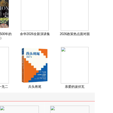
500年的
余华2026全新演讲集
2026政策热点面对面
）
一无二
兵头将尾
亲爱的波伏瓦