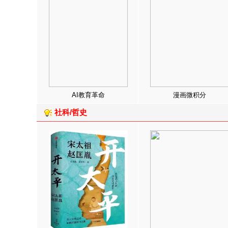
AI教育革命
漫画微积分
社科/哲史