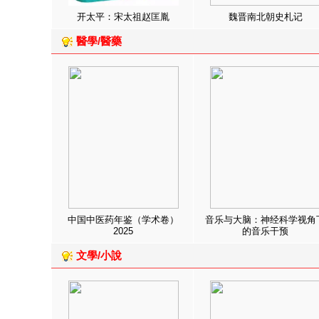
开太平：宋太祖赵匡胤
魏晋南北朝史札记
醫學/醫藥
中国中医药年鉴（学术卷）
音乐与大脑：神经科学视角
2025
的音乐干预
文學/小說