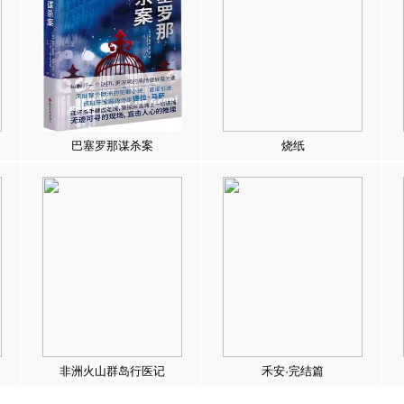
巴塞罗那谋杀案
烧纸
非洲火山群岛行医记
禾安·完结篇