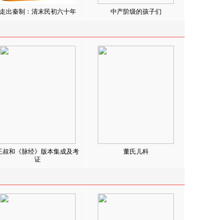
走出秦制：清末民初六十年
中产阶级的孩子们
王叔和《脉经》版本集成及考
董氏儿科
证