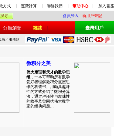
款方式
|
運費計算
|
聯絡我們
|
幫助中心
|
加入書簽
會員登入
新用戶登記
分類瀏覽
雜誌
臺灣用戶
郵局
／
服務站
微积分之美
伟大定理和天才的数学思
维
，一本可帮助所有数学
爱好者理解微积分底层思
维的科普书。用颇具趣味
性的方式介绍了微积分算
法，通过严谨性与趣味性
的故事及曾困扰伟大数学
家的经典问题...