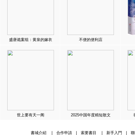
盛唐诡案组：黄泉的嫁衣
不便的便利店
世上要有天一阁
2025中国年度精短散文
書城介紹
|
合作申請
|
索要書目
|
新手入門
|
聯