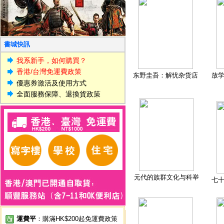
書城快訊
我系新手，如何購買？
香港/台灣免運費政策
东野圭吾：解忧杂货店
放
優惠券激活及使用方式
全面服務保障、退換貨政策
元代的族群文化与科举
七
運費平
：購滿HK$200起免運費政策