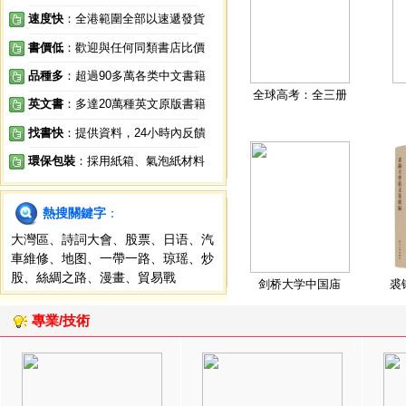
速度快
：全港範圍全部以速遞發貨
書價低
：歡迎與任何同類書店比價
品種多
：超過90多萬各类中文書籍
全球高考：全三册
英文書
：多達20萬種英文原版書籍
找書快
：提供資料，24小時內反饋
環保包裝
：採用紙箱、氣泡紙材料
熱搜關鍵字
：
大灣區
、
詩詞大會
、
股票
、
日语
、
汽
車維修
、
地图
、
一帶一路
、
琼瑶
、
炒
股
、
絲綢之路
、
漫畫
、
貿易戰
剑桥大学中国庙
裘
專業/技術