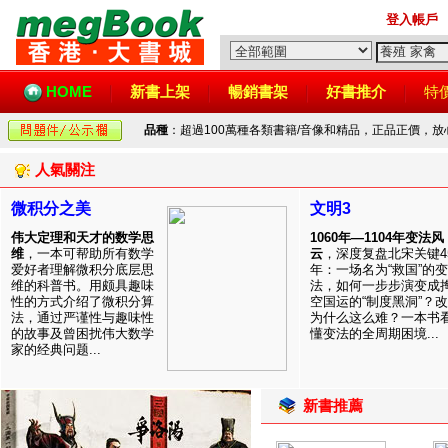
登入帳戶
HOME
新書上架
暢銷書架
好書推介
特
品種
：超過100萬種各類書籍/音像和精品，正品正價，
人氣關注
微积分之美
文明3
伟大定理和天才的数学思
1060年—1104年变法风
维
，一本可帮助所有数学
云
，深度复盘北宋关键4
爱好者理解微积分底层思
年：一场名为“救国”的变
维的科普书。用颇具趣味
法，如何一步步演变成
性的方式介绍了微积分算
空国运的“制度黑洞”？
法，通过严谨性与趣味性
为什么这么难？一本书
的故事及曾困扰伟大数学
懂变法的全周期困境...
家的经典问题...
新書推薦