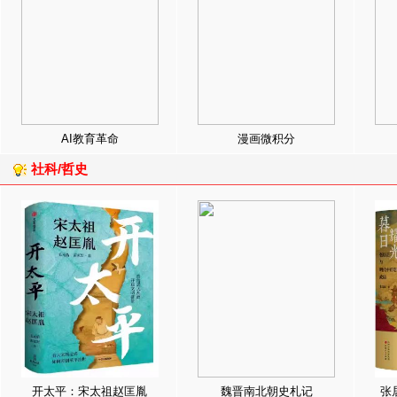
AI教育革命
漫画微积分
社科/哲史
开太平：宋太祖赵匡胤
魏晋南北朝史札记
张