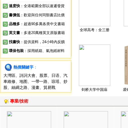
速度快
：全港範圍全部以速遞發貨
書價低
：歡迎與任何同類書店比價
品種多
：超過90多萬各类中文書籍
全球高考：全三册
英文書
：多達20萬種英文原版書籍
找書快
：提供資料，24小時內反饋
環保包裝
：採用紙箱、氣泡紙材料
熱搜關鍵字
：
大灣區
、
詩詞大會
、
股票
、
日语
、
汽
車維修
、
地图
、
一帶一路
、
琼瑶
、
炒
股
、
絲綢之路
、
漫畫
、
貿易戰
剑桥大学中国庙
裘
專業/技術