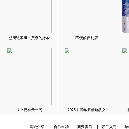
盛唐诡案组：黄泉的嫁衣
不便的便利店
世上要有天一阁
2025中国年度精短散文
書城介紹
|
合作申請
|
索要書目
|
新手入門
|
聯