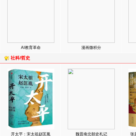
AI教育革命
漫画微积分
社科/哲史
开太平：宋太祖赵匡胤
魏晋南北朝史札记
张