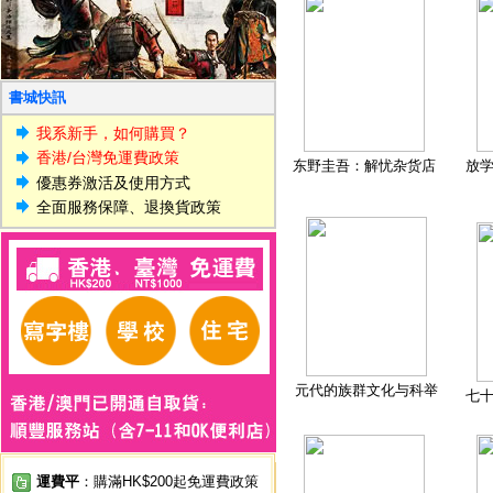
書城快訊
我系新手，如何購買？
香港/台灣免運費政策
东野圭吾：解忧杂货店
放
優惠券激活及使用方式
全面服務保障、退換貨政策
元代的族群文化与科举
七
運費平
：購滿HK$200起免運費政策