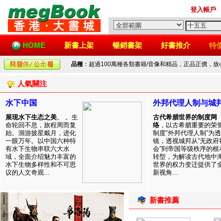
登入帳戶
HOME
新書上架
暢銷書架
好書推介
特
品種
：超過100萬種各類書籍/音像和精品，正品正價，
人氣關注
水下中国
外邦代理人制与城
展现水下生态之美
。 。生
古代希腊世界的制度网
命轮回不息，旅程周而复
络
，以古希腊重要的荣
始。洄游披星戴月，进化
制度“外邦代理人制”为透
一眼万年。以中国六种特
镜，透视城邦从“无政府
有水下生物串联六大水
会”到帝国等级秩序的根
域，全面介绍魅力丰富的
转型，为解读古代地中
水下生物多样性和不可思
世界的权力变迁提供了
议的人文奇观...
新视角...
新書推薦