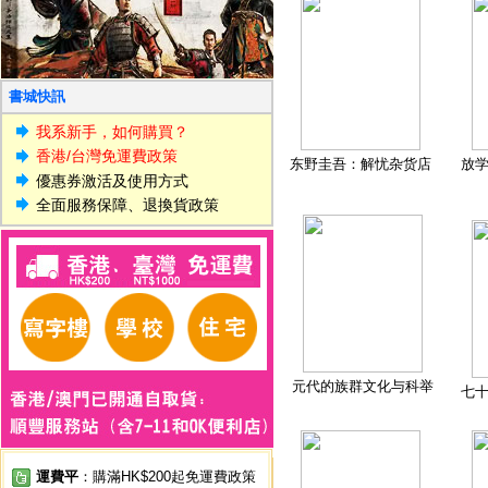
書城快訊
我系新手，如何購買？
香港/台灣免運費政策
东野圭吾：解忧杂货店
放
優惠券激活及使用方式
全面服務保障、退換貨政策
元代的族群文化与科举
七
運費平
：購滿HK$200起免運費政策