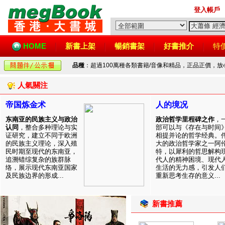
登入帳戶
HOME
新書上架
暢銷書架
好書推介
特
品種
：超過100萬種各類書籍/音像和精品，正品正價，
人氣關注
帝国炼金术
人的境况
东南亚的民族主义与政治
政治哲学里程碑之作
，
认同
，整合多种理论与实
部可以与《存在与时间
证研究，建立不同于欧洲
相提并论的哲学经典。
的民族主义理论，深入殖
大的政治哲学家之一阿
民时期至现代的东南亚，
特，以犀利的哲思解构
追溯错综复杂的族群脉
代人的精神困境、现代
络，展示现代东南亚国家
生活的无力感，引发人
及民族边界的形成...
重新思考生存的意义...
新書推薦