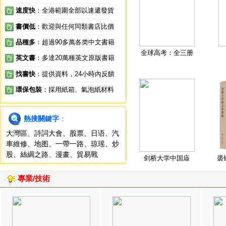
速度快
：全港範圍全部以速遞發貨
書價低
：歡迎與任何同類書店比價
品種多
：超過90多萬各类中文書籍
全球高考：全三册
英文書
：多達20萬種英文原版書籍
找書快
：提供資料，24小時內反饋
環保包裝
：採用紙箱、氣泡紙材料
熱搜關鍵字
：
大灣區
、
詩詞大會
、
股票
、
日语
、
汽
車維修
、
地图
、
一帶一路
、
琼瑶
、
炒
股
、
絲綢之路
、
漫畫
、
貿易戰
剑桥大学中国庙
裘
專業/技術