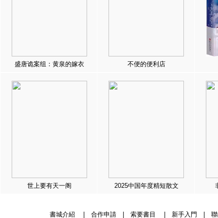
盛唐诡案组：黄泉的嫁衣
不便的便利店
世上要有天一阁
2025中国年度精短散文
書城介紹
|
合作申請
|
索要書目
|
新手入門
|
聯