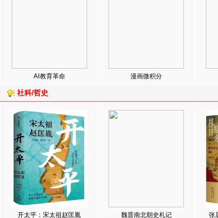
AI教育革命
漫画微积分
社科/哲史
开太平：宋太祖赵匡胤
魏晋南北朝史札记
张