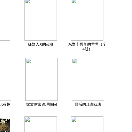
嫌疑人X的献身
东野圭吾笑的世界（全
4册）
此有趣
家族财富管理顾问
最后的江湖戏班