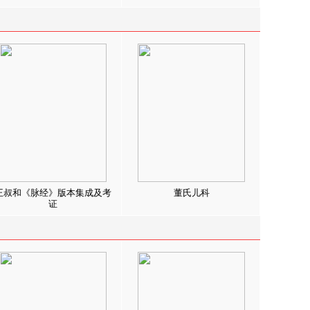
王叔和《脉经》版本集成及考
董氏儿科
证