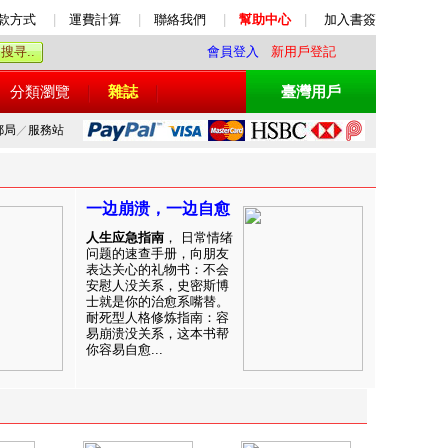
款方式
|
運費計算
|
聯絡我們
|
幫助中心
|
加入書簽
會員登入
新用戶登記
分類瀏覽
雜誌
臺灣用戶
郵局
／
服務站
一边崩溃，一边自愈
人生应急指南
， 日常情绪
问题的速查手册，向朋友
表达关心的礼物书：不会
安慰人没关系，史密斯博
士就是你的治愈系嘴替。
耐死型人格修炼指南：容
易崩溃没关系，这本书帮
你容易自愈...