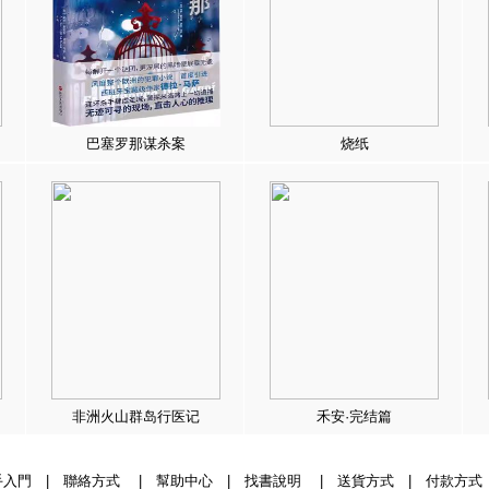
巴塞罗那谋杀案
烧纸
非洲火山群岛行医记
禾安·完结篇
手入門
|
聯絡方式
|
幫助中心
|
找書說明
|
送貨方式
|
付款方式