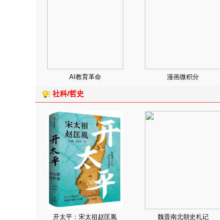
AI教育革命
漫画微积分
社科/哲史
开太平：宋太祖赵匡胤
魏晋南北朝史札记