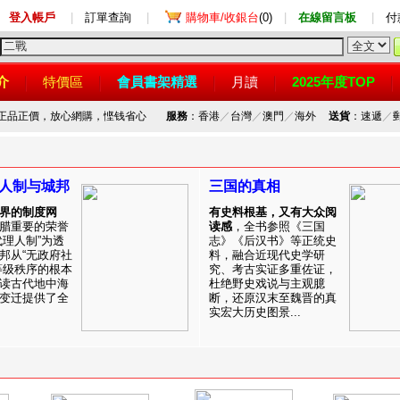
登入帳戶
|
訂單查詢
|
購物車/收銀台
(0)
|
在線留言板
|
付
介
特價區
會員書架精選
月讀
2025年度TOP
，正品正價，放心網購，悭钱省心
服務
：香港
／
台灣
／
澳門
／
海外
送貨
：速遞
／
人制与城邦
三国的真相
界的制度网
有史料根基，又有大众阅
腊重要的荣誉
读感
，全书参照《三国
代理人制”为透
志》《后汉书》等正统史
邦从“无政府社
料，融合近现代史学研
等级秩序的根本
究、考古实证多重佐证，
读古代地中海
杜绝野史戏说与主观臆
变迁提供了全
断，还原汉末至魏晋的真
实宏大历史图景...