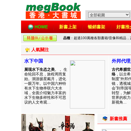
HOME
新書上架
暢銷書架
好書推
品種
：超過100萬種各類書籍/音像和精品
人氣關注
水下中国
外邦代理
展现水下生态之美
。 。生
古代希腊世
命轮回不息，旅程周而复
络
，以古希
始。洄游披星戴月，进化
制度“外邦
一眼万年。以中国六种特
镜，透视城
有水下生物串联六大水
会”到帝国
域，全面介绍魅力丰富的
转型，为解
水下生物多样性和不可思
世界的权力
议的人文奇观...
新视角...
新書推薦