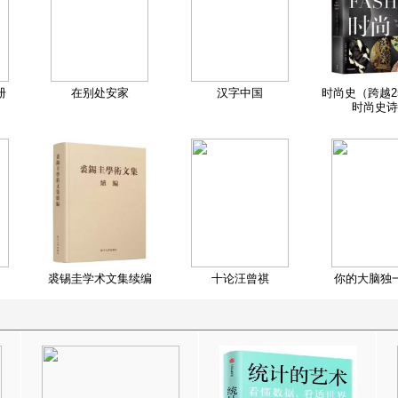
册
在别处安家
汉字中国
时尚史（跨越2
时尚史诗
裘锡圭学术文集续编
十论汪曾祺
你的大脑独