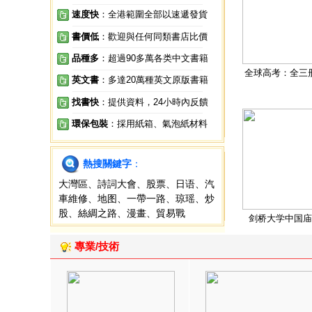
速度快
：全港範圍全部以速遞發貨
書價低
：歡迎與任何同類書店比價
品種多
：超過90多萬各类中文書籍
全球高考：全三
英文書
：多達20萬種英文原版書籍
找書快
：提供資料，24小時內反饋
環保包裝
：採用紙箱、氣泡紙材料
熱搜關鍵字
：
大灣區
、
詩詞大會
、
股票
、
日语
、
汽
車維修
、
地图
、
一帶一路
、
琼瑶
、
炒
股
、
絲綢之路
、
漫畫
、
貿易戰
剑桥大学中国庙
專業/技術