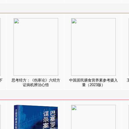
下
思考经方：《伤寒论》六经方
中国居民膳食营养素参考摄入
证病机辨治心悟
量（2023版）