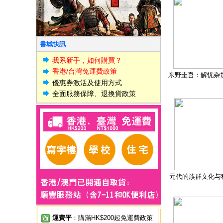
書城快訊
我系新手，如何購買？
香港/台灣免運費政策
东野圭吾：解忧杂
優惠券激活及使用方式
全面服務保障、退換貨政策
元代的族群文化与
運費平
：購滿HK$200起免運費政策