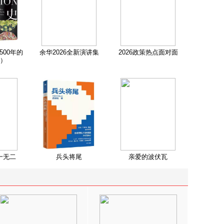
500年的
余华2026全新演讲集
2026政策热点面对面
）
一无二
兵头将尾
亲爱的波伏瓦