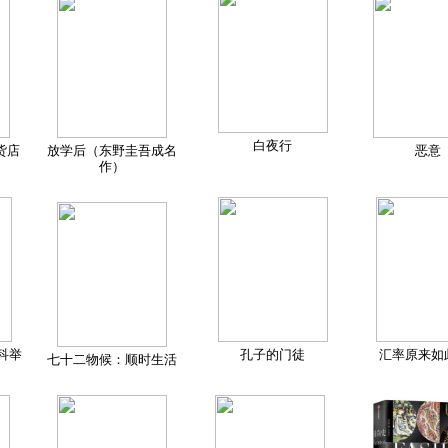
白夜行
货店
放学后（东野圭吾成名
恶意
作）
科举
孔子的门徒
汇率原来如
七十二物候：顺时生活