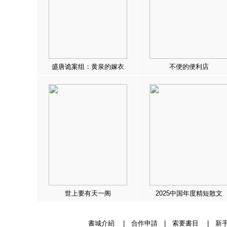
盛唐诡案组：黄泉的嫁衣
不便的便利店
世上要有天一阁
2025中国年度精短散文
書城介紹
|
合作申請
|
索要書目
|
新