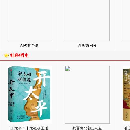
AI教育革命
漫画微积分
社科/哲史
开太平：宋太祖赵匡胤
魏晋南北朝史札记
张