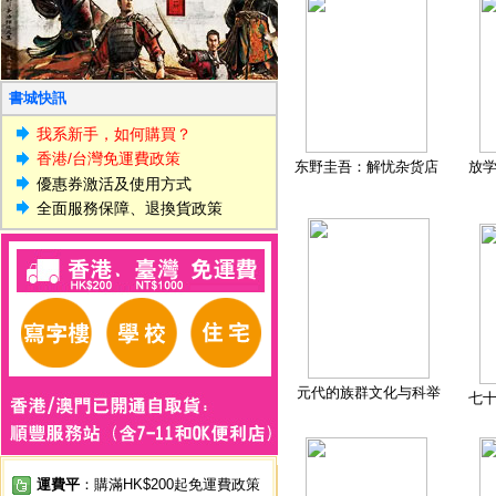
書城快訊
我系新手，如何購買？
香港/台灣免運費政策
东野圭吾：解忧杂货店
放
優惠券激活及使用方式
全面服務保障、退換貨政策
元代的族群文化与科举
七
運費平
：購滿HK$200起免運費政策