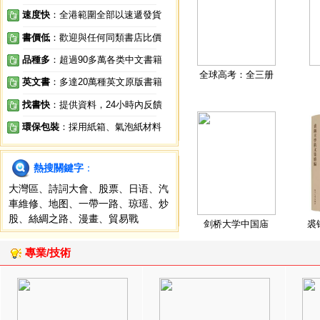
速度快
：全港範圍全部以速遞發貨
書價低
：歡迎與任何同類書店比價
品種多
：超過90多萬各类中文書籍
全球高考：全三册
英文書
：多達20萬種英文原版書籍
找書快
：提供資料，24小時內反饋
環保包裝
：採用紙箱、氣泡紙材料
熱搜關鍵字
：
大灣區
、
詩詞大會
、
股票
、
日语
、
汽
車維修
、
地图
、
一帶一路
、
琼瑶
、
炒
股
、
絲綢之路
、
漫畫
、
貿易戰
剑桥大学中国庙
裘
專業/技術