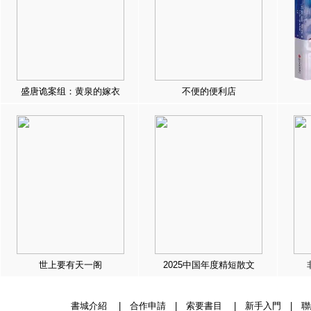
盛唐诡案组：黄泉的嫁衣
不便的便利店
世上要有天一阁
2025中国年度精短散文
書城介紹
|
合作申請
|
索要書目
|
新手入門
|
聯