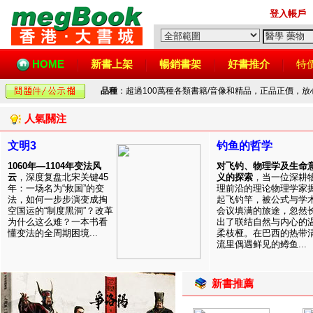
登入帳戶
HOME
新書上架
暢銷書架
好書推介
特
品種
：超過100萬種各類書籍/音像和精品，正品正價，
人氣關注
文明3
钓鱼的哲学
1060年—1104年变法风
对飞钓、物理学及生命
云
，深度复盘北宋关键45
义的探索
，当一位深耕
年：一场名为“救国”的变
理前沿的理论物理学家
法，如何一步步演变成掏
起飞钓竿，被公式与学
空国运的“制度黑洞”？改革
会议填满的旅途，忽然
为什么这么难？一本书看
出了联结自然与内心的
懂变法的全周期困境...
柔枝桠。在巴西的热带
流里偶遇鲜见的鳟鱼...
新書推薦