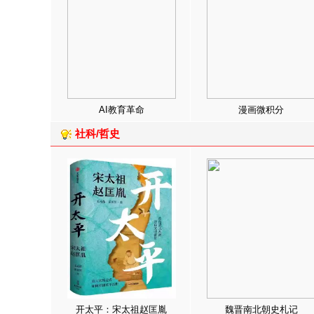
AI教育革命
漫画微积分
社科/哲史
开太平：宋太祖赵匡胤
魏晋南北朝史札记