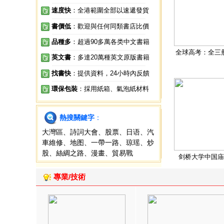
速度快
：全港範圍全部以速遞發貨
書價低
：歡迎與任何同類書店比價
品種多
：超過90多萬各类中文書籍
全球高考：全三
英文書
：多達20萬種英文原版書籍
找書快
：提供資料，24小時內反饋
環保包裝
：採用紙箱、氣泡紙材料
熱搜關鍵字
：
大灣區
、
詩詞大會
、
股票
、
日语
、
汽
車維修
、
地图
、
一帶一路
、
琼瑶
、
炒
股
、
絲綢之路
、
漫畫
、
貿易戰
剑桥大学中国庙
專業/技術