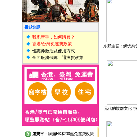
書城快訊
我系新手，如何購買？
香港/台灣免運費政策
东野圭吾：解忧杂
優惠券激活及使用方式
全面服務保障、退換貨政策
元代的族群文化与
運費平
：購滿HK$200起免運費政策