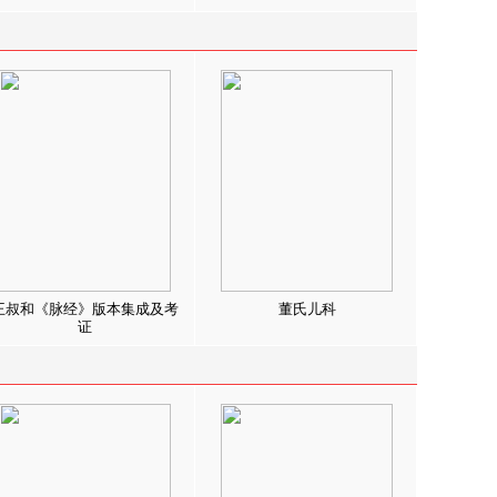
王叔和《脉经》版本集成及考
董氏儿科
证