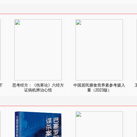
下
思考经方：《伤寒论》六经方
中国居民膳食营养素参考摄入
证病机辨治心悟
量（2023版）