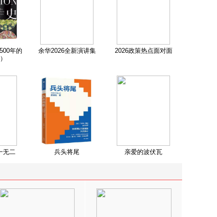
500年的
余华2026全新演讲集
2026政策热点面对面
）
一无二
兵头将尾
亲爱的波伏瓦