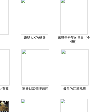
嫌疑人X的献身
东野圭吾笑的世界（全
4册）
此有趣
家族财富管理顾问
最后的江湖戏班