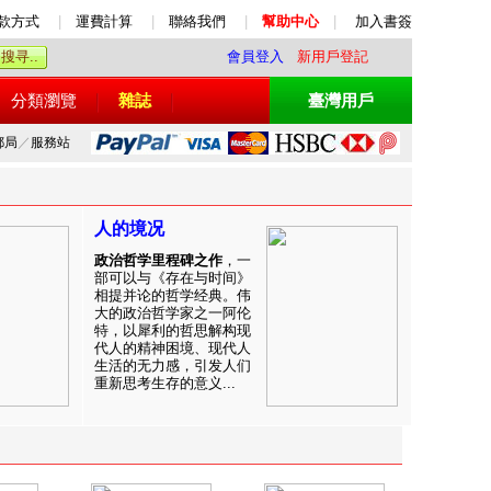
款方式
|
運費計算
|
聯絡我們
|
幫助中心
|
加入書簽
會員登入
新用戶登記
分類瀏覽
雜誌
臺灣用戶
郵局
／
服務站
人的境况
政治哲学里程碑之作
，一
部可以与《存在与时间》
相提并论的哲学经典。伟
大的政治哲学家之一阿伦
特，以犀利的哲思解构现
代人的精神困境、现代人
生活的无力感，引发人们
重新思考生存的意义...