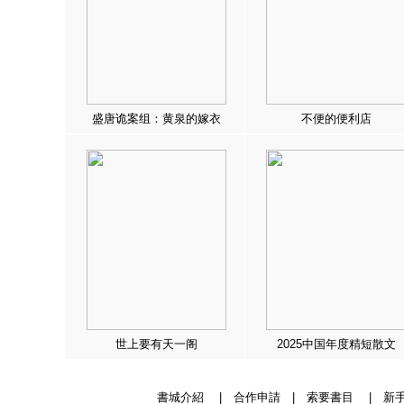
盛唐诡案组：黄泉的嫁衣
不便的便利店
世上要有天一阁
2025中国年度精短散文
書城介紹
|
合作申請
|
索要書目
|
新