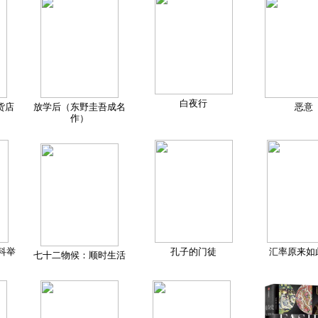
白夜行
货店
放学后（东野圭吾成名
恶意
作）
科举
孔子的门徒
汇率原来如
七十二物候：顺时生活