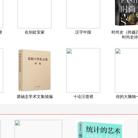
册
在别处安家
汉字中国
时尚史（跨越2
时尚史诗
裘锡圭学术文集续编
十论汪曾祺
你的大脑独