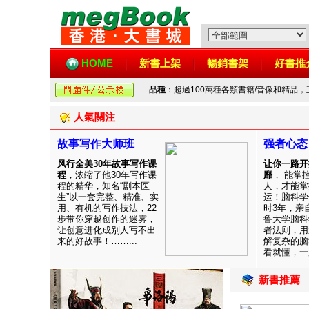
HOME
新書上架
暢銷書架
好書推
品種
：超過100萬種各類書籍/音像和精品
人氣關注
故事写作大师班
强者心态
风行全美30年故事写作课
让你一路开
程
，浓缩了他30年写作课
靡
， 能掌
程的精华，知名“剧本医
人，才能掌
生”以一套完整、精准、实
运！脑科学
用、有机的写作技法，22
时3年，亲
步带你穿越创作的迷雾，
鲁大学脑科
让创意进化成别人写不出
者法则，用
来的好故事！……...
解复杂的脑
看就懂，一用
新書推薦