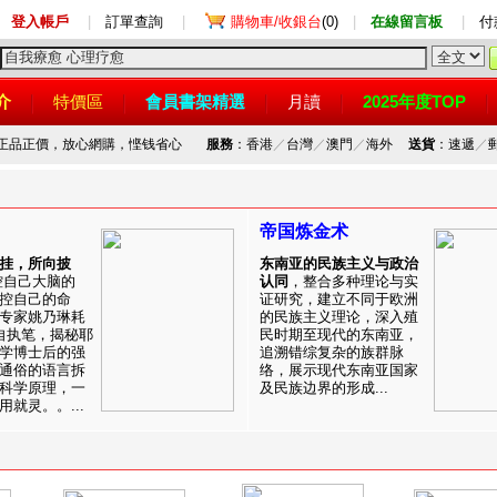
登入帳戶
|
訂單查詢
|
購物車/收銀台
(0)
|
在線留言板
|
付
介
特價區
會員書架精選
月讀
2025年度TOP
，正品正價，放心網購，悭钱省心
服務
：香港
／
台灣
／
澳門
／
海外
送貨
：速遞
／
帝国炼金术
挂，所向披
东南亚的民族主义与政治
控自己大脑的
认同
，整合多种理论与实
控自己的命
证研究，建立不同于欧洲
专家姚乃琳耗
的民族主义理论，深入殖
自执笔，揭秘耶
民时期至现代的东南亚，
学博士后的强
追溯错综复杂的族群脉
通俗的语言拆
络，展示现代东南亚国家
科学原理，一
及民族边界的形成...
就灵。。...