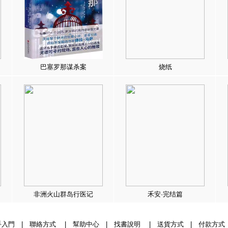
巴塞罗那谋杀案
烧纸
非洲火山群岛行医记
禾安·完结篇
手入門
|
聯絡方式
|
幫助中心
|
找書說明
|
送貨方式
|
付款方式