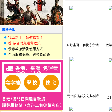
書城快訊
我系新手，如何購買？
香港/台灣免運費政策
东野圭吾：解忧杂货店
放
優惠券激活及使用方式
全面服務保障、退換貨政策
元代的族群文化与科举
七