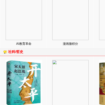
AI教育革命
漫画微积分
社科/哲史