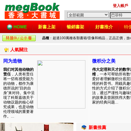
登入帳戶
HOME
新書上架
暢銷書架
好書推介
特
品種
：超過100萬種各類書籍/音像和精品，正品正價，
人氣關注
同为造物
微积分之美
我们对其他动物的
伟大定理和天才的数学
责任
，人类有责任
维
，一本可帮助所有数
将一切有感受能力
爱好者理解微积分底层
的动物，都作为康
维的科普书。用颇具趣
德所说的“目的自
性的方式介绍了微积分
身”来对待。集中呈
法，通过严谨性与趣味
现了科斯嘉德关于
的故事及曾困扰伟大数
动物议题的核心研
家的经典问题...
究成果，也是动物
伦理领域的重要著
作。...
新書推薦