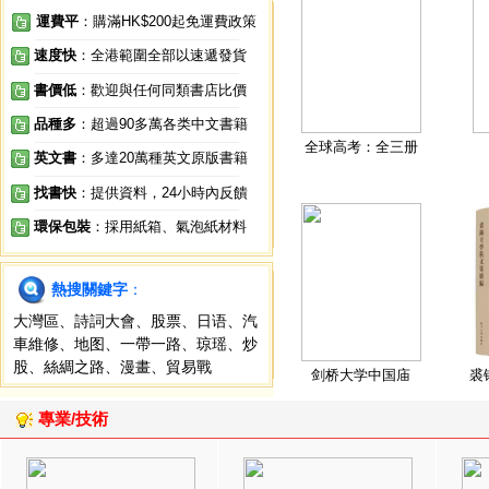
運費平
：購滿HK$200起免運費政策
速度快
：全港範圍全部以速遞發貨
書價低
：歡迎與任何同類書店比價
品種多
：超過90多萬各类中文書籍
全球高考：全三册
英文書
：多達20萬種英文原版書籍
找書快
：提供資料，24小時內反饋
環保包裝
：採用紙箱、氣泡紙材料
熱搜關鍵字
：
大灣區
、
詩詞大會
、
股票
、
日语
、
汽
車維修
、
地图
、
一帶一路
、
琼瑶
、
炒
股
、
絲綢之路
、
漫畫
、
貿易戰
剑桥大学中国庙
裘
專業/技術