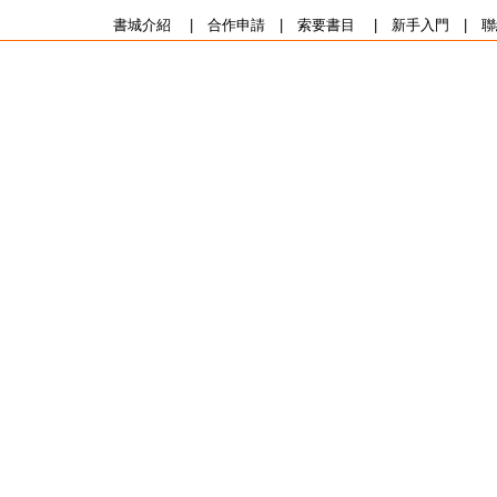
書城介紹
|
合作申請
|
索要書目
|
新手入門
|
聯