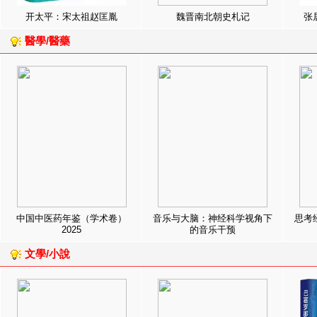
开太平：宋太祖赵匡胤
魏晋南北朝史札记
张
醫學/醫藥
中国中医药年鉴（学术卷）
音乐与大脑：神经科学视角下
思考
2025
的音乐干预
文學/小說