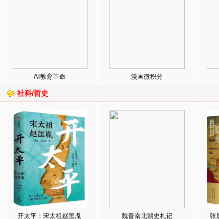
AI教育革命
漫画微积分
社科/哲史
开太平：宋太祖赵匡胤
魏晋南北朝史札记
张