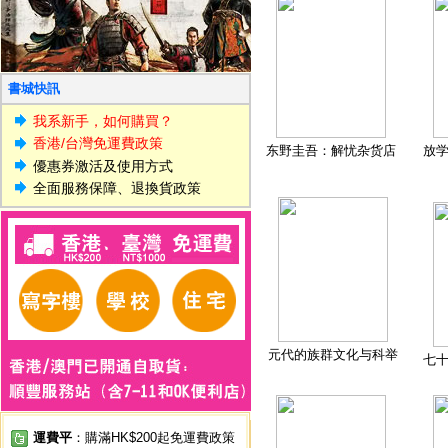
書城快訊
我系新手，如何購買？
香港/台灣免運費政策
东野圭吾：解忧杂货店
放
優惠券激活及使用方式
全面服務保障、退換貨政策
元代的族群文化与科举
七
運費平
：購滿HK$200起免運費政策