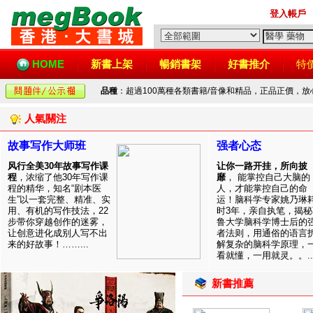
登入帳戶
HOME
新書上架
暢銷書架
好書推介
特
品種
：超過100萬種各類書籍/音像和精品，正品正價，
人氣關注
故事写作大师班
强者心态
风行全美30年故事写作课
让你一路开挂，所向披
程
，浓缩了他30年写作课
靡
， 能掌控自己大脑的
程的精华，知名“剧本医
人，才能掌控自己的命
生”以一套完整、精准、实
运！脑科学专家姚乃琳
用、有机的写作技法，22
时3年，亲自执笔，揭秘
步带你穿越创作的迷雾，
鲁大学脑科学博士后的
让创意进化成别人写不出
者法则，用通俗的语言
来的好故事！……...
解复杂的脑科学原理，
看就懂，一用就灵。。..
新書推薦