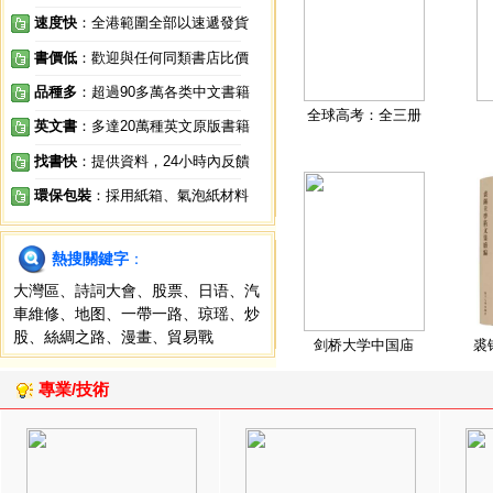
速度快
：全港範圍全部以速遞發貨
書價低
：歡迎與任何同類書店比價
品種多
：超過90多萬各类中文書籍
全球高考：全三册
英文書
：多達20萬種英文原版書籍
找書快
：提供資料，24小時內反饋
環保包裝
：採用紙箱、氣泡紙材料
熱搜關鍵字
：
大灣區
、
詩詞大會
、
股票
、
日语
、
汽
車維修
、
地图
、
一帶一路
、
琼瑶
、
炒
股
、
絲綢之路
、
漫畫
、
貿易戰
剑桥大学中国庙
裘
專業/技術