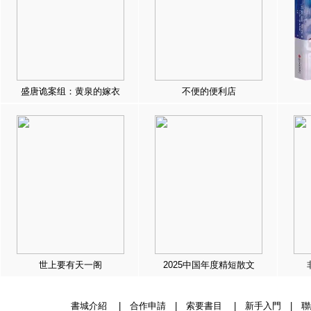
盛唐诡案组：黄泉的嫁衣
不便的便利店
世上要有天一阁
2025中国年度精短散文
書城介紹
|
合作申請
|
索要書目
|
新手入門
|
聯