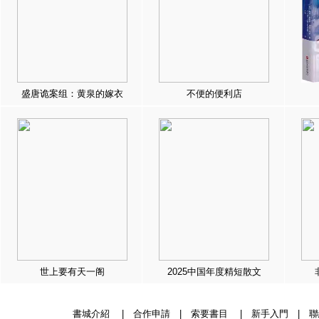
盛唐诡案组：黄泉的嫁衣
不便的便利店
世上要有天一阁
2025中国年度精短散文
書城介紹
|
合作申請
|
索要書目
|
新手入門
|
聯