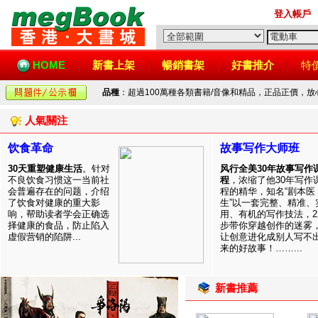
登入帳戶
HOME
新書上架
暢銷書架
好書推介
特
品種
：超過100萬種各類書籍/音像和精品，正品正價，
人氣關注
饮食革命
故事写作大师班
30天重塑健康生活
。针对
风行全美30年故事写作
不良饮食习惯这一当前社
程
，浓缩了他30年写作
会普遍存在的问题，介绍
程的精华，知名“剧本医
了饮食对健康的重大影
生”以一套完整、精准、
响，帮助读者学会正确选
用、有机的写作技法，2
择健康的食品，防止陷入
步带你穿越创作的迷雾
虚假营销的陷阱...
让创意进化成别人写不
来的好故事！……...
新書推薦