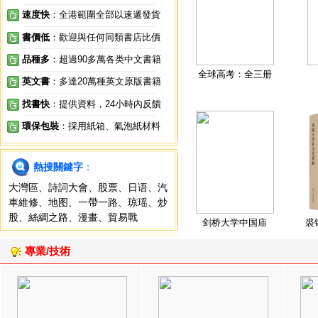
速度快
：全港範圍全部以速遞發貨
書價低
：歡迎與任何同類書店比價
品種多
：超過90多萬各类中文書籍
全球高考：全三册
英文書
：多達20萬種英文原版書籍
找書快
：提供資料，24小時內反饋
環保包裝
：採用紙箱、氣泡紙材料
熱搜關鍵字
：
大灣區
、
詩詞大會
、
股票
、
日语
、
汽
車維修
、
地图
、
一帶一路
、
琼瑶
、
炒
股
、
絲綢之路
、
漫畫
、
貿易戰
剑桥大学中国庙
裘
專業/技術