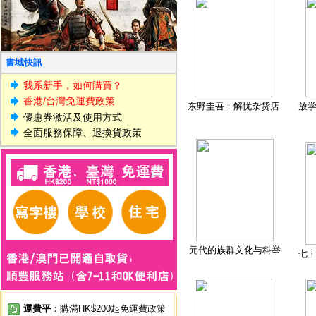
書城快訊
我系新手，如何購買？
香港/台灣免運費政策
东野圭吾：解忧杂货店
放
優惠券激活及使用方式
全面服務保障、退換貨政策
元代的族群文化与科举
七
運費平
：購滿HK$200起免運費政策