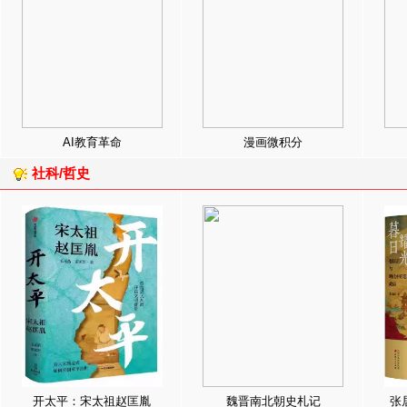
AI教育革命
漫画微积分
社科/哲史
开太平：宋太祖赵匡胤
魏晋南北朝史札记
张