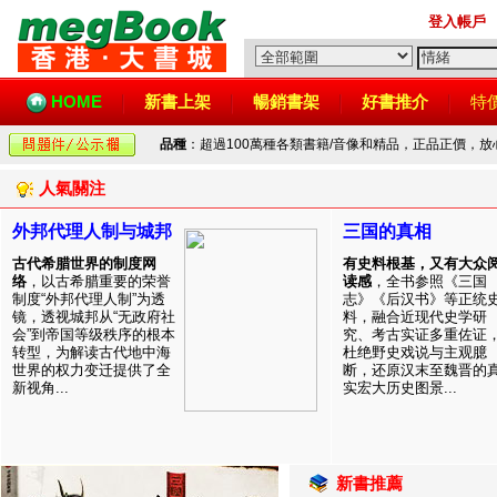
登入帳戶
HOME
新書上架
暢銷書架
好書推介
特
品種
：超過100萬種各類書籍/音像和精品，正品正價，
人氣關注
外邦代理人制与城邦
三国的真相
古代希腊世界的制度网
有史料根基，又有大众
络
，以古希腊重要的荣誉
读感
，全书参照《三国
制度“外邦代理人制”为透
志》《后汉书》等正统
镜，透视城邦从“无政府社
料，融合近现代史学研
会”到帝国等级秩序的根本
究、考古实证多重佐证
转型，为解读古代地中海
杜绝野史戏说与主观臆
世界的权力变迁提供了全
断，还原汉末至魏晋的
新视角...
实宏大历史图景...
新書推薦