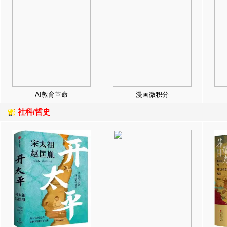
AI教育革命
漫画微积分
社科/哲史