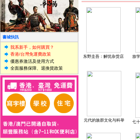
書城快訊
我系新手，如何購買？
香港/台灣免運費政策
东野圭吾：解忧杂货店
放
優惠券激活及使用方式
全面服務保障、退換貨政策
元代的族群文化与科举
七