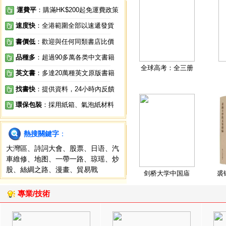
運費平
：購滿HK$200起免運費政策
速度快
：全港範圍全部以速遞發貨
書價低
：歡迎與任何同類書店比價
品種多
：超過90多萬各类中文書籍
全球高考：全三册
英文書
：多達20萬種英文原版書籍
找書快
：提供資料，24小時內反饋
環保包裝
：採用紙箱、氣泡紙材料
熱搜關鍵字
：
大灣區
、
詩詞大會
、
股票
、
日语
、
汽
車維修
、
地图
、
一帶一路
、
琼瑶
、
炒
股
、
絲綢之路
、
漫畫
、
貿易戰
剑桥大学中国庙
裘
專業/技術