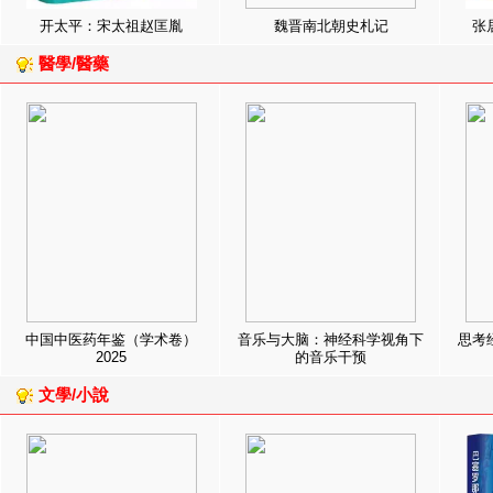
开太平：宋太祖赵匡胤
魏晋南北朝史札记
张
醫學/醫藥
中国中医药年鉴（学术卷）
音乐与大脑：神经科学视角下
思考
2025
的音乐干预
文學/小說