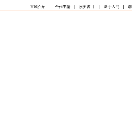
書城介紹
|
合作申請
|
索要書目
|
新手入門
|
聯