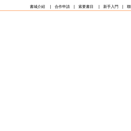
書城介紹
|
合作申請
|
索要書目
|
新手入門
|
聯