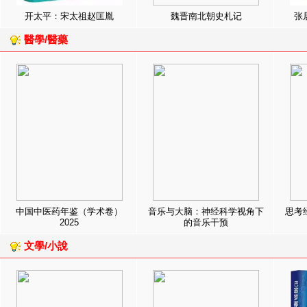
开太平：宋太祖赵匡胤
魏晋南北朝史札记
张
醫學/醫藥
中国中医药年鉴（学术卷）
音乐与大脑：神经科学视角下
思考
2025
的音乐干预
文學/小說