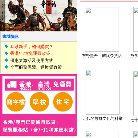
書城快訊
我系新手，如何購買？
香港/台灣免運費政策
东野圭吾：解忧杂货店
放
優惠券激活及使用方式
全面服務保障、退換貨政策
元代的族群文化与科举
七