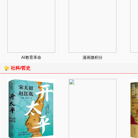
AI教育革命
漫画微积分
社科/哲史