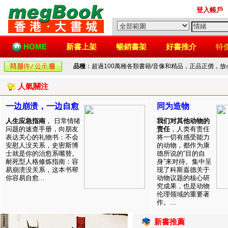
登入帳戶
HOME
新書上架
暢銷書架
好書推介
特
品種
：超過100萬種各類書籍/音像和精品，正品正價，
人氣關注
一边崩溃，一边自愈
同为造物
人生应急指南
， 日常情绪
我们对其他动物的
问题的速查手册，向朋友
责任
，人类有责任
表达关心的礼物书：不会
将一切有感受能力
安慰人没关系，史密斯博
的动物，都作为康
士就是你的治愈系嘴替。
德所说的“目的自
耐死型人格修炼指南：容
身”来对待。集中呈
易崩溃没关系，这本书帮
现了科斯嘉德关于
你容易自愈...
动物议题的核心研
究成果，也是动物
伦理领域的重要著
作。...
新書推薦