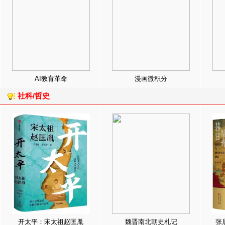
AI教育革命
漫画微积分
社科/哲史
开太平：宋太祖赵匡胤
魏晋南北朝史札记
张