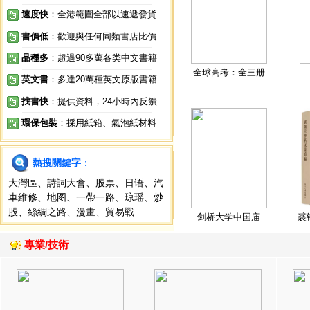
速度快
：全港範圍全部以速遞發貨
書價低
：歡迎與任何同類書店比價
品種多
：超過90多萬各类中文書籍
全球高考：全三册
英文書
：多達20萬種英文原版書籍
找書快
：提供資料，24小時內反饋
環保包裝
：採用紙箱、氣泡紙材料
熱搜關鍵字
：
大灣區
、
詩詞大會
、
股票
、
日语
、
汽
車維修
、
地图
、
一帶一路
、
琼瑶
、
炒
股
、
絲綢之路
、
漫畫
、
貿易戰
剑桥大学中国庙
裘
專業/技術