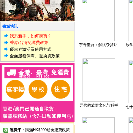
書城快訊
我系新手，如何購買？
香港/台灣免運費政策
东野圭吾：解忧杂货店
放
優惠券激活及使用方式
全面服務保障、退換貨政策
元代的族群文化与科举
七
運費平
：購滿HK$200起免運費政策