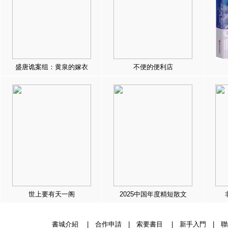
盛唐诡案组：黄泉的嫁衣
不便的便利店
世上要有天一阁
2025中国年度精短散文
書城介紹
|
合作申請
|
索要書目
|
新手入門
|
聯