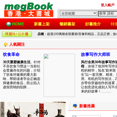
登入帳戶
HOME
新書上架
暢銷書架
好書推介
特
品種
：超過100萬種各類書籍/音像和精品，正品正價，
人氣關注
饮食革命
故事写作大师班
30天重塑健康生活
。针对
风行全美30年故事写作
不良饮食习惯这一当前社
程
，浓缩了他30年写作
会普遍存在的问题，介绍
程的精华，知名“剧本医
了饮食对健康的重大影
生”以一套完整、精准、
响，帮助读者学会正确选
用、有机的写作技法，2
择健康的食品，防止陷入
步带你穿越创作的迷雾
虚假营销的陷阱...
让创意进化成别人写不
来的好故事！……...
新書推薦