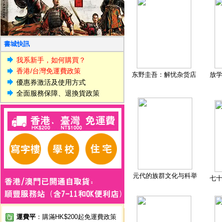
書城快訊
我系新手，如何購買？
香港/台灣免運費政策
东野圭吾：解忧杂货店
放
優惠券激活及使用方式
全面服務保障、退換貨政策
元代的族群文化与科举
七
運費平
：購滿HK$200起免運費政策