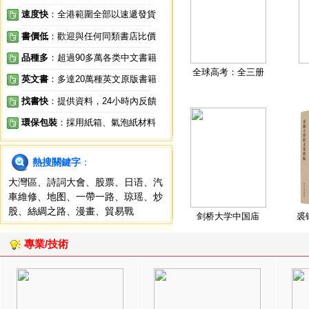
速度快
：全港範圍全部以速遞發貨
書價低
：歡迎與任何同類書店比價
品種多
：超過90多萬各类中文書籍
全球高考：全三册
英文書
：多達20萬種英文原版書籍
找書快
：提供資料，24小時內反饋
環保包裝
：採用紙箱、氣泡紙材料
熱搜關鍵字
：
大灣區
、
詩詞大會
、
股票
、
日语
、
汽
車維修
、
地图
、
一帶一路
、
琼瑶
、
炒
股
、
絲綢之路
、
漫畫
、
貿易戰
剑桥大学中国庙
裘
專業/技術