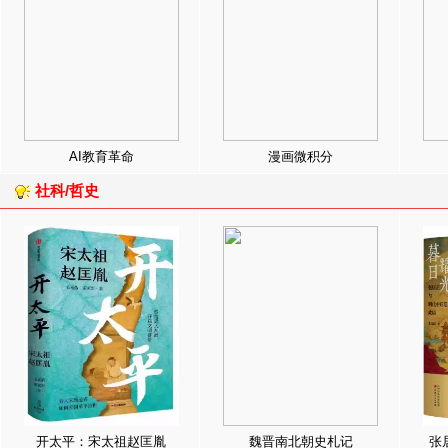
AI教育革命
漫画微积分
社科/哲史
开太平：宋太祖赵匡胤
魏晋南北朝史札记
张