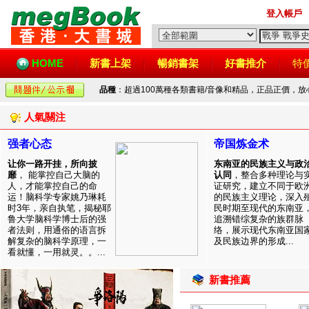
登入帳戶
HOME
新書上架
暢銷書架
好書推介
特
品種
：超過100萬種各類書籍/音像和精品，正品正價，
人氣關注
强者心态
帝国炼金术
让你一路开挂，所向披
东南亚的民族主义与政
靡
， 能掌控自己大脑的
认同
，整合多种理论与
人，才能掌控自己的命
证研究，建立不同于欧
运！脑科学专家姚乃琳耗
的民族主义理论，深入
时3年，亲自执笔，揭秘耶
民时期至现代的东南亚
鲁大学脑科学博士后的强
追溯错综复杂的族群脉
者法则，用通俗的语言拆
络，展示现代东南亚国
解复杂的脑科学原理，一
及民族边界的形成...
看就懂，一用就灵。。...
新書推薦