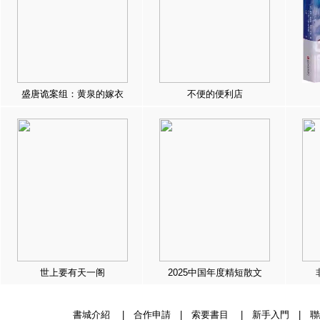
盛唐诡案组：黄泉的嫁衣
不便的便利店
世上要有天一阁
2025中国年度精短散文
書城介紹
|
合作申請
|
索要書目
|
新手入門
|
聯