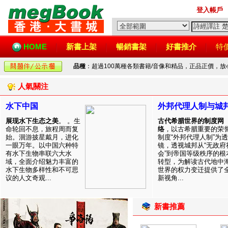
登入帳戶
HOME
新書上架
暢銷書架
好書推介
特
品種
：超過100萬種各類書籍/音像和精品，正品正價，
人氣關注
水下中国
外邦代理人制与城
展现水下生态之美
。 。生
古代希腊世界的制度网
命轮回不息，旅程周而复
络
，以古希腊重要的荣
始。洄游披星戴月，进化
制度“外邦代理人制”为透
一眼万年。以中国六种特
镜，透视城邦从“无政府
有水下生物串联六大水
会”到帝国等级秩序的根
域，全面介绍魅力丰富的
转型，为解读古代地中
水下生物多样性和不可思
世界的权力变迁提供了
议的人文奇观...
新视角...
新書推薦