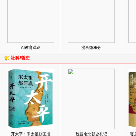
AI教育革命
漫画微积分
社科/哲史
开太平：宋太祖赵匡胤
魏晋南北朝史札记
张