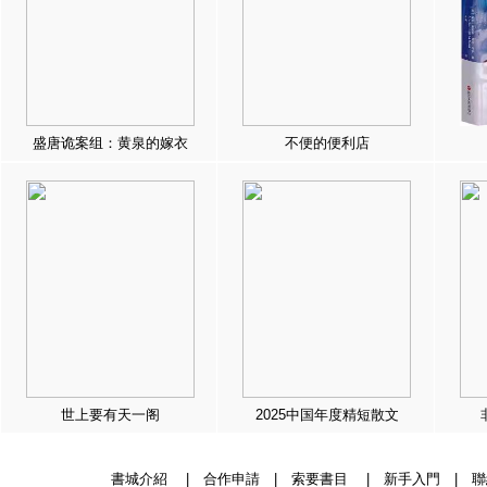
盛唐诡案组：黄泉的嫁衣
不便的便利店
世上要有天一阁
2025中国年度精短散文
書城介紹
|
合作申請
|
索要書目
|
新手入門
|
聯