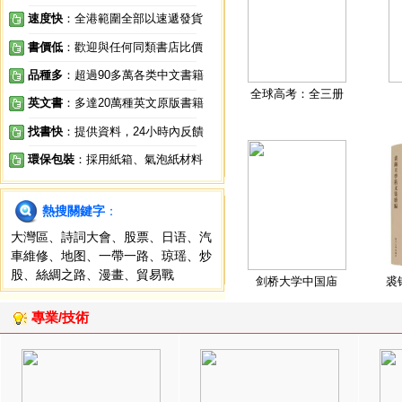
速度快
：全港範圍全部以速遞發貨
書價低
：歡迎與任何同類書店比價
品種多
：超過90多萬各类中文書籍
全球高考：全三册
英文書
：多達20萬種英文原版書籍
找書快
：提供資料，24小時內反饋
環保包裝
：採用紙箱、氣泡紙材料
熱搜關鍵字
：
大灣區
、
詩詞大會
、
股票
、
日语
、
汽
車維修
、
地图
、
一帶一路
、
琼瑶
、
炒
股
、
絲綢之路
、
漫畫
、
貿易戰
剑桥大学中国庙
裘
專業/技術