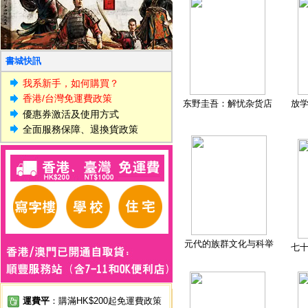
書城快訊
我系新手，如何購買？
香港/台灣免運費政策
东野圭吾：解忧杂货店
放
優惠券激活及使用方式
全面服務保障、退換貨政策
元代的族群文化与科举
七
運費平
：購滿HK$200起免運費政策