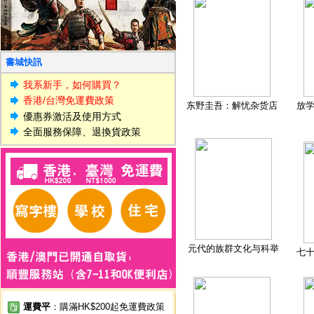
書城快訊
我系新手，如何購買？
香港/台灣免運費政策
东野圭吾：解忧杂货店
放
優惠券激活及使用方式
全面服務保障、退換貨政策
元代的族群文化与科举
七
運費平
：購滿HK$200起免運費政策