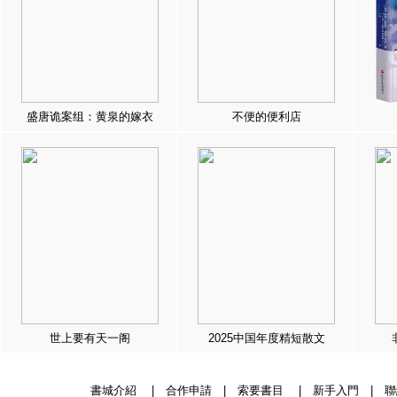
盛唐诡案组：黄泉的嫁衣
不便的便利店
世上要有天一阁
2025中国年度精短散文
書城介紹
|
合作申請
|
索要書目
|
新手入門
|
聯