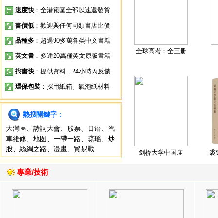
速度快
：全港範圍全部以速遞發貨
書價低
：歡迎與任何同類書店比價
品種多
：超過90多萬各类中文書籍
全球高考：全三册
英文書
：多達20萬種英文原版書籍
找書快
：提供資料，24小時內反饋
環保包裝
：採用紙箱、氣泡紙材料
熱搜關鍵字
：
大灣區
、
詩詞大會
、
股票
、
日语
、
汽
車維修
、
地图
、
一帶一路
、
琼瑶
、
炒
股
、
絲綢之路
、
漫畫
、
貿易戰
剑桥大学中国庙
裘
專業/技術