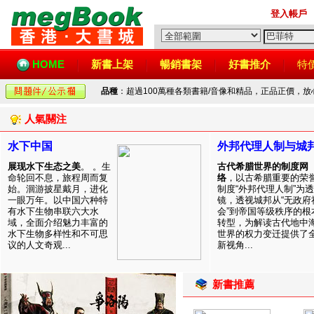
登入帳戶
HOME
新書上架
暢銷書架
好書推介
特
品種
：超過100萬種各類書籍/音像和精品，正品正價，
人氣關注
水下中国
外邦代理人制与城
展现水下生态之美
。 。生
古代希腊世界的制度网
命轮回不息，旅程周而复
络
，以古希腊重要的荣
始。洄游披星戴月，进化
制度“外邦代理人制”为透
一眼万年。以中国六种特
镜，透视城邦从“无政府
有水下生物串联六大水
会”到帝国等级秩序的根
域，全面介绍魅力丰富的
转型，为解读古代地中
水下生物多样性和不可思
世界的权力变迁提供了
议的人文奇观...
新视角...
新書推薦