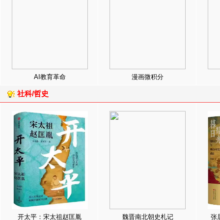
AI教育革命
漫画微积分
社科/哲史
开太平：宋太祖赵匡胤
魏晋南北朝史札记
张