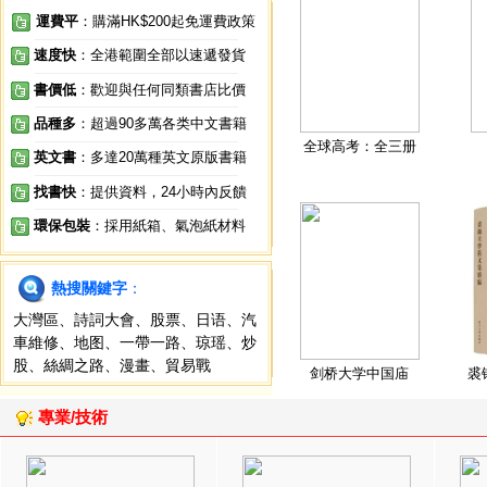
運費平
：購滿HK$200起免運費政策
速度快
：全港範圍全部以速遞發貨
書價低
：歡迎與任何同類書店比價
品種多
：超過90多萬各类中文書籍
全球高考：全三册
英文書
：多達20萬種英文原版書籍
找書快
：提供資料，24小時內反饋
環保包裝
：採用紙箱、氣泡紙材料
熱搜關鍵字
：
大灣區
、
詩詞大會
、
股票
、
日语
、
汽
車維修
、
地图
、
一帶一路
、
琼瑶
、
炒
股
、
絲綢之路
、
漫畫
、
貿易戰
剑桥大学中国庙
裘
專業/技術