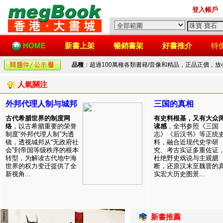
登入帳戶
HOME
新書上架
暢銷書架
好書推介
特
品種
：超過100萬種各類書籍/音像和精品，正品正價，
人氣關注
外邦代理人制与城邦
三国的真相
古代希腊世界的制度网
有史料根基，又有大众
络
，以古希腊重要的荣誉
读感
，全书参照《三国
制度“外邦代理人制”为透
志》《后汉书》等正统
镜，透视城邦从“无政府社
料，融合近现代史学研
会”到帝国等级秩序的根本
究、考古实证多重佐证
转型，为解读古代地中海
杜绝野史戏说与主观臆
世界的权力变迁提供了全
断，还原汉末至魏晋的
新视角...
实宏大历史图景...
新書推薦