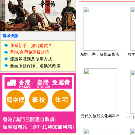
書城快訊
我系新手，如何購買？
香港/台灣免運費政策
东野圭吾：解忧杂货店
放
優惠券激活及使用方式
全面服務保障、退換貨政策
元代的族群文化与科举
七