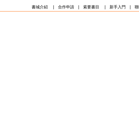
書城介紹
|
合作申請
|
索要書目
|
新手入門
|
聯