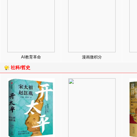
AI教育革命
漫画微积分
社科/哲史