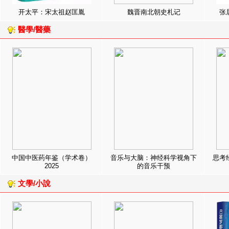
开太平：宋太祖赵匡胤
魏晋南北朝史札记
张
醫學/醫藥
中国中医药年鉴（学术卷）
音乐与大脑：神经科学视角下
思考
2025
的音乐干预
文學/小說