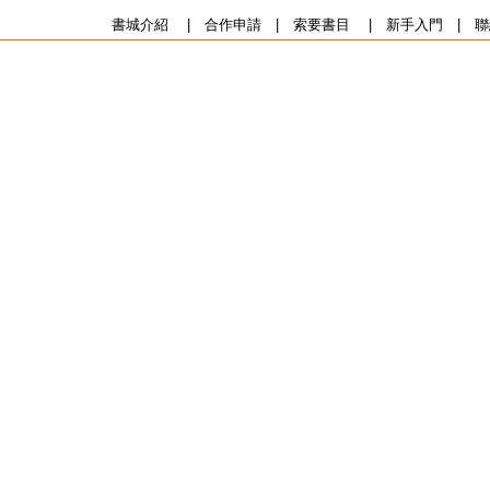
書城介紹
|
合作申請
|
索要書目
|
新手入門
|
聯