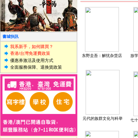
書城快訊
我系新手，如何購買？
香港/台灣免運費政策
东野圭吾：解忧杂货店
放
優惠券激活及使用方式
全面服務保障、退換貨政策
元代的族群文化与科举
七