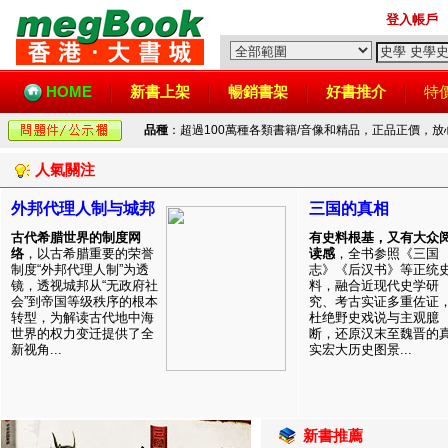
登入帳戶
HOME
新書上架
暢銷書架
好書推介
特
品種
：超過100萬種各類書籍/音像和精品，正品正價，
人氣關注
外邦代理人制与城邦
三国的真相
古代希腊世界的制度网
有史料根基，又有大众
络
，以古希腊重要的荣誉
读感
，全书参照《三国
制度“外邦代理人制”为透
志》《后汉书》等正统
镜，透视城邦从“无政府社
料，融合近现代史学研
会”到帝国等级秩序的根本
究、考古实证多重佐证
转型，为解读古代地中海
杜绝野史戏说与主观臆
世界的权力变迁提供了全
断，还原汉末至魏晋的
新视角...
实宏大历史图景...
新書推薦