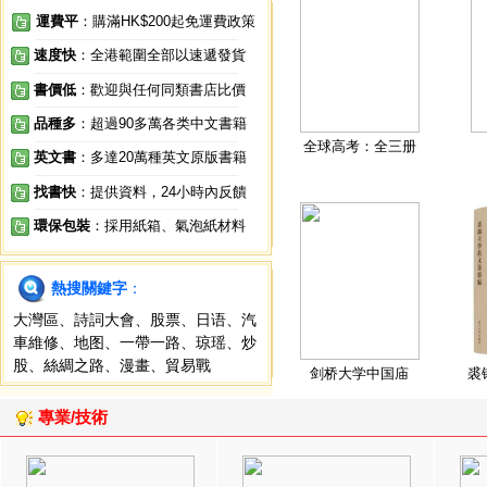
運費平
：購滿HK$200起免運費政策
速度快
：全港範圍全部以速遞發貨
書價低
：歡迎與任何同類書店比價
品種多
：超過90多萬各类中文書籍
全球高考：全三册
英文書
：多達20萬種英文原版書籍
找書快
：提供資料，24小時內反饋
環保包裝
：採用紙箱、氣泡紙材料
熱搜關鍵字
：
大灣區
、
詩詞大會
、
股票
、
日语
、
汽
車維修
、
地图
、
一帶一路
、
琼瑶
、
炒
股
、
絲綢之路
、
漫畫
、
貿易戰
剑桥大学中国庙
裘
專業/技術