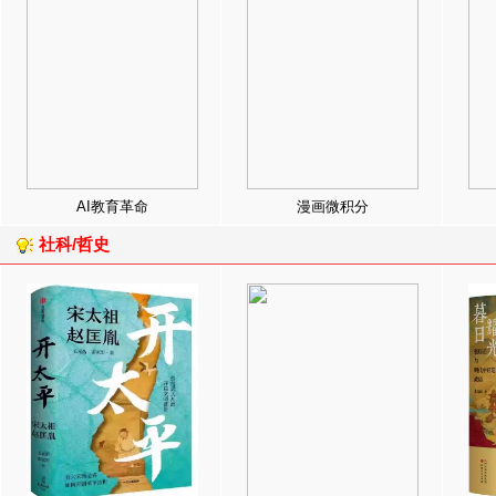
AI教育革命
漫画微积分
社科/哲史