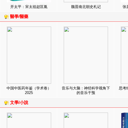
开太平：宋太祖赵匡胤
魏晋南北朝史札记
张
醫學/醫藥
中国中医药年鉴（学术卷）
音乐与大脑：神经科学视角下
思考
2025
的音乐干预
文學/小說