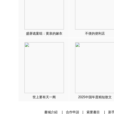
盛唐诡案组：黄泉的嫁衣
不便的便利店
世上要有天一阁
2025中国年度精短散文
書城介紹
|
合作申請
|
索要書目
|
新