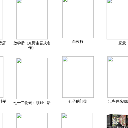
白夜行
货店
放学后（东野圭吾成名
恶意
作）
科举
孔子的门徒
汇率原来如
七十二物候：顺时生活