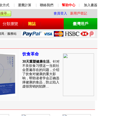
款方式
|
運費計算
|
聯絡我們
|
幫助中心
|
加入書簽
會員登入
新用戶登記
分類瀏覽
雜誌
臺灣用戶
郵局
／
服務站
饮食革命
30天重塑健康生活
。针对
不良饮食习惯这一当前社
会普遍存在的问题，介绍
了饮食对健康的重大影
响，帮助读者学会正确选
择健康的食品，防止陷入
虚假营销的陷阱...