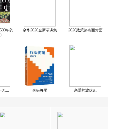
500年的
余华2026全新演讲集
2026政策热点面对面
）
一无二
兵头将尾
亲爱的波伏瓦