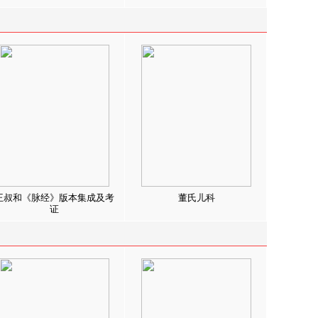
王叔和《脉经》版本集成及考
董氏儿科
证