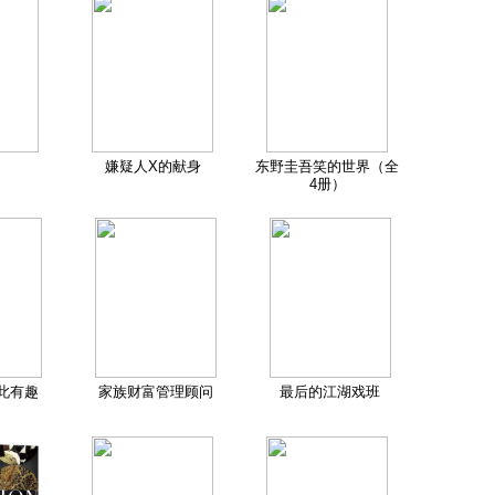
嫌疑人X的献身
东野圭吾笑的世界（全
4册）
此有趣
家族财富管理顾问
最后的江湖戏班