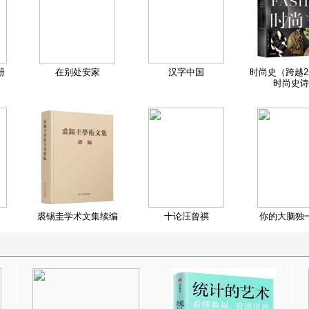
册
在别处安家
汉字中国
时尚史（跨越2
时尚史诗
裘锡圭学术文集续编
十论汪曾祺
你的大脑独