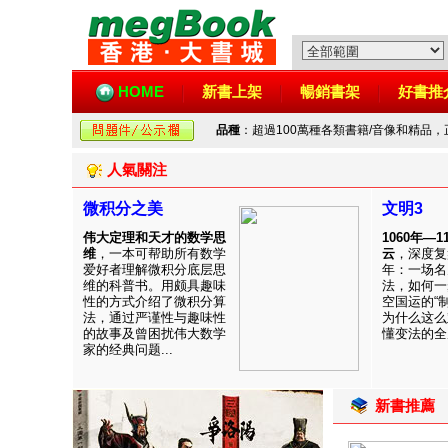
HOME
新書上架
暢銷書架
好書推
品種
：超過100萬種各類書籍/音像和精品
人氣關注
微积分之美
文明3
伟大定理和天才的数学思
1060年—
维
，一本可帮助所有数学
云
，深度复
爱好者理解微积分底层思
年：一场名
维的科普书。用颇具趣味
法，如何一
性的方式介绍了微积分算
空国运的“
法，通过严谨性与趣味性
为什么这么
的故事及曾困扰伟大数学
懂变法的全周
家的经典问题...
新書推薦