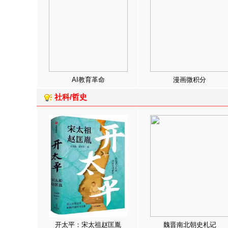
AI教育革命
漫画微积分
社科/哲史
开太平：宋太祖赵匡胤
魏晋南北朝史札记