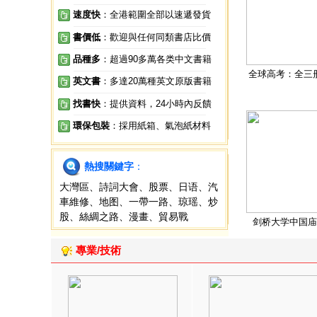
速度快
：全港範圍全部以速遞發貨
書價低
：歡迎與任何同類書店比價
品種多
：超過90多萬各类中文書籍
全球高考：全三
英文書
：多達20萬種英文原版書籍
找書快
：提供資料，24小時內反饋
環保包裝
：採用紙箱、氣泡紙材料
熱搜關鍵字
：
大灣區
、
詩詞大會
、
股票
、
日语
、
汽
車維修
、
地图
、
一帶一路
、
琼瑶
、
炒
股
、
絲綢之路
、
漫畫
、
貿易戰
剑桥大学中国庙
專業/技術