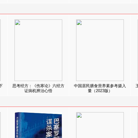
下
思考经方：《伤寒论》六经方
中国居民膳食营养素参考摄入
证病机辨治心悟
量（2023版）