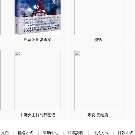
巴塞罗那谋杀案
烧纸
非洲火山群岛行医记
禾安·完结篇
手入門
|
聯絡方式
|
幫助中心
|
找書說明
|
送貨方式
|
付款方式