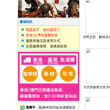
書城快訊
我系新手，如何購買？
香港/台灣免運費政策
东野圭吾：解忧杂
優惠券激活及使用方式
全面服務保障、退換貨政策
元代的族群文化与
運費平
：購滿HK$200起免運費政策