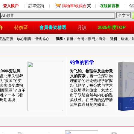
登入帳戶
|
訂單查詢
|
購物車/收銀台
(0)
|
在線留言板
|
付
介
特價區
會員書架精選
月讀
2025年度TOP
，正品正價，放心網購，悭钱省心
服務
：香港
／
台灣
／
澳門
／
海外
送貨
：速遞
／
钓鱼的哲学
1104年变法风
对飞钓、物理学及生命意
盘北宋关键45
义的探索
，当一位深耕物
为“救国”的变
理前沿的理论物理学家握
步步演变成掏
起飞钓竿，被公式与学术
制度黑洞”？改革
会议填满的旅途，忽然长
难？一本书看
出了联结自然与内心的温
期困境...
柔枝桠。在巴西的热带清
流里偶遇鲜见的鳟鱼...