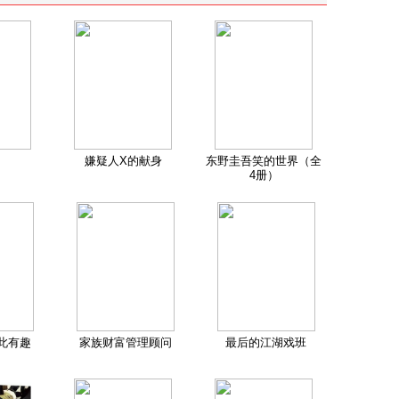
嫌疑人X的献身
东野圭吾笑的世界（全
4册）
此有趣
家族财富管理顾问
最后的江湖戏班