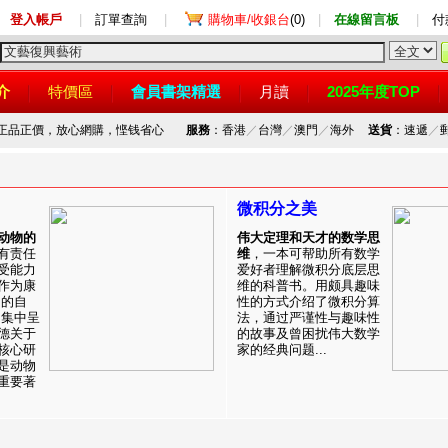
登入帳戶
|
訂單查詢
|
購物車/收銀台
(0)
|
在線留言板
|
付
介
特價區
會員書架精選
月讀
2025年度TOP
，正品正價，放心網購，悭钱省心
服務
：香港
／
台灣
／
澳門
／
海外
送貨
：速遞
／
微积分之美
动物的
伟大定理和天才的数学思
有责任
维
，一本可帮助所有数学
受能力
爱好者理解微积分底层思
作为康
维的科普书。用颇具趣味
目的自
性的方式介绍了微积分算
。集中呈
法，通过严谨性与趣味性
德关于
的故事及曾困扰伟大数学
核心研
家的经典问题...
是动物
重要著