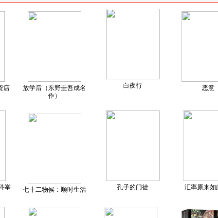
白夜行
货店
放学后（东野圭吾成名
恶意
作）
科举
孔子的门徒
汇率原来如
七十二物候：顺时生活