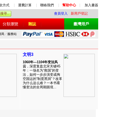
款方式
|
運費計算
|
聯絡我們
|
幫助中心
|
加入書簽
會員登入
新用戶登記
分類瀏覽
雜誌
臺灣用戶
郵局
／
服務站
文明3
1060年—1104年变法风
云
，深度复盘北宋关键45
年：一场名为“救国”的变
法，如何一步步演变成掏
空国运的“制度黑洞”？改革
为什么这么难？一本书看
懂变法的全周期困境...