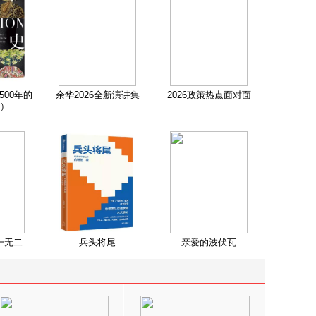
500年的
余华2026全新演讲集
2026政策热点面对面
）
一无二
兵头将尾
亲爱的波伏瓦