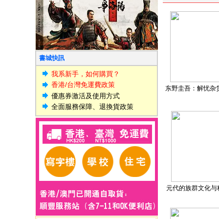
書城快訊
我系新手，如何購買？
香港/台灣免運費政策
东野圭吾：解忧杂
優惠券激活及使用方式
全面服務保障、退換貨政策
元代的族群文化与