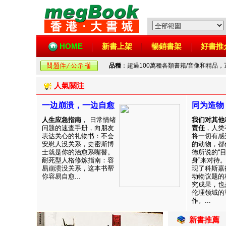
HOME
新書上架
暢銷書架
好書推
品種
：超過100萬種各類書籍/音像和精品
人氣關注
一边崩溃，一边自愈
同为造物
人生应急指南
， 日常情绪
我们对其他
问题的速查手册，向朋友
责任
，人类
表达关心的礼物书：不会
将一切有感
安慰人没关系，史密斯博
的动物，都
士就是你的治愈系嘴替。
德所说的“
耐死型人格修炼指南：容
身”来对待
易崩溃没关系，这本书帮
现了科斯嘉
你容易自愈...
动物议题的
究成果，也
伦理领域的
作。...
新書推薦