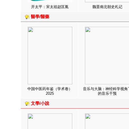
开太平：宋太祖赵匡胤
魏晋南北朝史札记
醫學/醫藥
中国中医药年鉴（学术卷）
音乐与大脑：神经科学视角
2025
的音乐干预
文學/小說