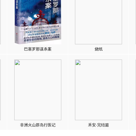
巴塞罗那谋杀案
烧纸
非洲火山群岛行医记
禾安·完结篇