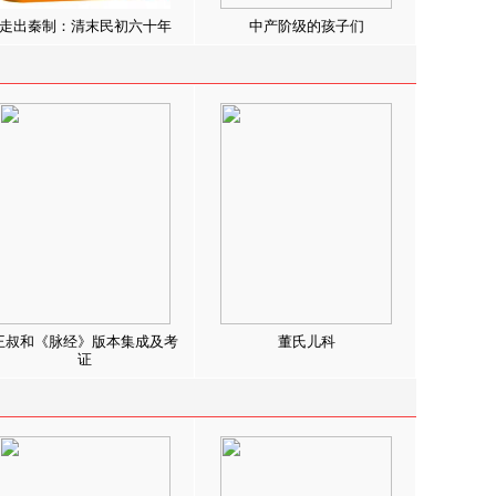
走出秦制：清末民初六十年
中产阶级的孩子们
王叔和《脉经》版本集成及考
董氏儿科
证