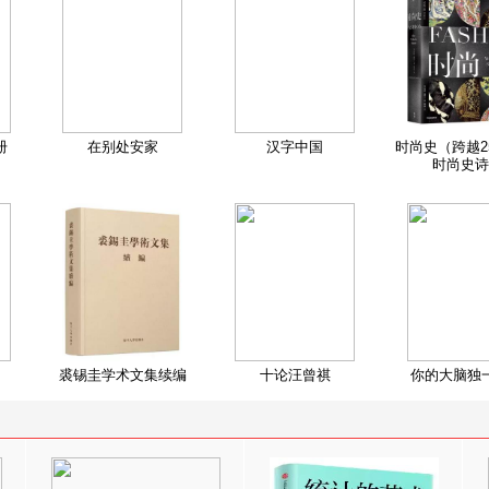
册
在别处安家
汉字中国
时尚史（跨越2
时尚史诗
裘锡圭学术文集续编
十论汪曾祺
你的大脑独