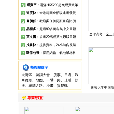
運費平
：購滿HK$200起免運費政策
速度快
：全港範圍全部以速遞發貨
書價低
：歡迎與任何同類書店比價
品種多
：超過90多萬各类中文書籍
全球高考：全三
英文書
：多達20萬種英文原版書籍
找書快
：提供資料，24小時內反饋
環保包裝
：採用紙箱、氣泡紙材料
熱搜關鍵字
：
大灣區
、
詩詞大會
、
股票
、
日语
、
汽
車維修
、
地图
、
一帶一路
、
琼瑶
、
炒
股
、
絲綢之路
、
漫畫
、
貿易戰
剑桥大学中国庙
專業/技術