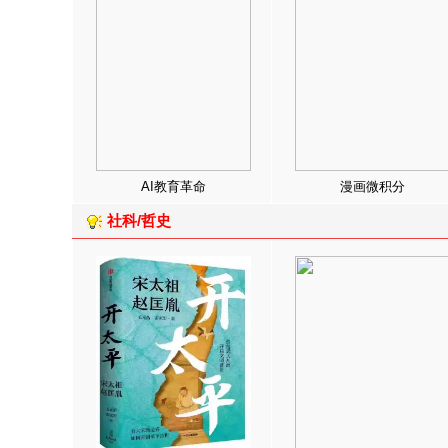
AI教育革命
漫画微积分
社科/哲史