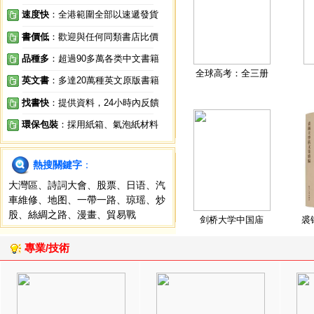
速度快
：全港範圍全部以速遞發貨
書價低
：歡迎與任何同類書店比價
品種多
：超過90多萬各类中文書籍
全球高考：全三册
英文書
：多達20萬種英文原版書籍
找書快
：提供資料，24小時內反饋
環保包裝
：採用紙箱、氣泡紙材料
熱搜關鍵字
：
大灣區
、
詩詞大會
、
股票
、
日语
、
汽
車維修
、
地图
、
一帶一路
、
琼瑶
、
炒
股
、
絲綢之路
、
漫畫
、
貿易戰
剑桥大学中国庙
裘
專業/技術