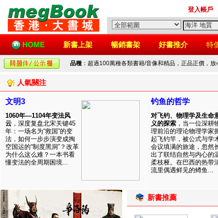
登入帳戶
HOME
新書上架
暢銷書架
好書推介
特
品種
：超過100萬種各類書籍/音像和精品，正品正價，
人氣關注
文明3
钓鱼的哲学
1060年—1104年变法风
对飞钓、物理学及生命
云
，深度复盘北宋关键45
义的探索
，当一位深耕
年：一场名为“救国”的变
理前沿的理论物理学家
法，如何一步步演变成掏
起飞钓竿，被公式与学
空国运的“制度黑洞”？改革
会议填满的旅途，忽然
为什么这么难？一本书看
出了联结自然与内心的
懂变法的全周期困境...
柔枝桠。在巴西的热带
流里偶遇鲜见的鳟鱼...
新書推薦