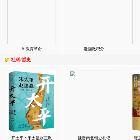
AI教育革命
漫画微积分
社科/哲史
开太平：宋太祖赵匡胤
魏晋南北朝史札记
张