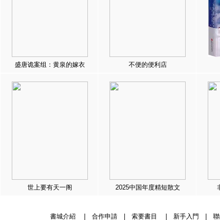
盛唐诡案组：黄泉的嫁衣
不便的便利店
世上要有天一阁
2025中国年度精短散文
書城介紹
|
合作申請
|
索要書目
|
新手入門
|
聯