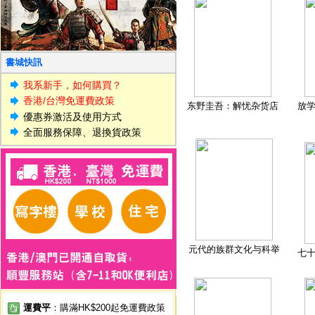
書城快訊
我系新手，如何購買？
香港/台灣免運費政策
东野圭吾：解忧杂货店
放
優惠券激活及使用方式
全面服務保障、退換貨政策
元代的族群文化与科举
七
運費平
：購滿HK$200起免運費政策