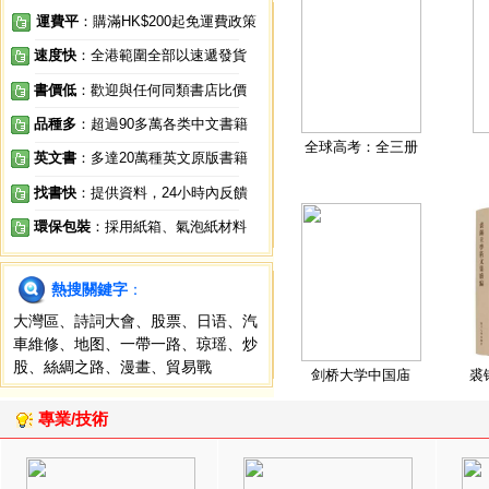
運費平
：購滿HK$200起免運費政策
速度快
：全港範圍全部以速遞發貨
書價低
：歡迎與任何同類書店比價
品種多
：超過90多萬各类中文書籍
全球高考：全三册
英文書
：多達20萬種英文原版書籍
找書快
：提供資料，24小時內反饋
環保包裝
：採用紙箱、氣泡紙材料
熱搜關鍵字
：
大灣區
、
詩詞大會
、
股票
、
日语
、
汽
車維修
、
地图
、
一帶一路
、
琼瑶
、
炒
股
、
絲綢之路
、
漫畫
、
貿易戰
剑桥大学中国庙
裘
專業/技術