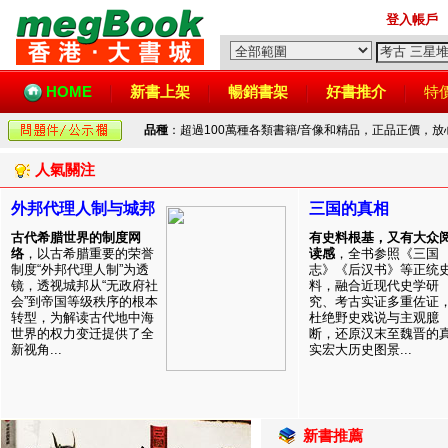
登入帳戶
HOME
新書上架
暢銷書架
好書推介
特
品種
：超過100萬種各類書籍/音像和精品，正品正價，
人氣關注
外邦代理人制与城邦
三国的真相
古代希腊世界的制度网
有史料根基，又有大众
络
，以古希腊重要的荣誉
读感
，全书参照《三国
制度“外邦代理人制”为透
志》《后汉书》等正统
镜，透视城邦从“无政府社
料，融合近现代史学研
会”到帝国等级秩序的根本
究、考古实证多重佐证
转型，为解读古代地中海
杜绝野史戏说与主观臆
世界的权力变迁提供了全
断，还原汉末至魏晋的
新视角...
实宏大历史图景...
新書推薦