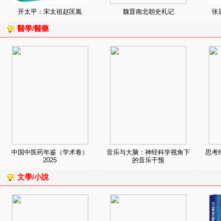
开太平：宋太祖赵匡胤
魏晋南北朝史札记
张
醫學/醫藥
中国中医药年鉴（学术卷）
音乐与大脑：神经科学视角下
思考
2025
的音乐干预
文學/小說