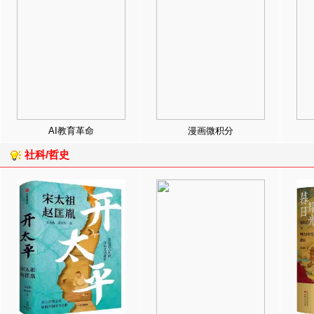
AI教育革命
漫画微积分
社科/哲史