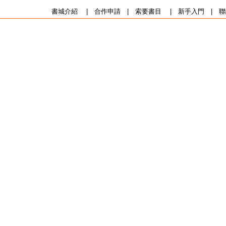
書城介紹
|
合作申請
|
索要書目
|
新手入門
|
聯