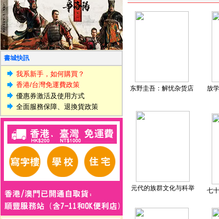
書城快訊
我系新手，如何購買？
香港/台灣免運費政策
东野圭吾：解忧杂货店
放
優惠券激活及使用方式
全面服務保障、退換貨政策
元代的族群文化与科举
七