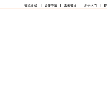
書城介紹
|
合作申請
|
索要書目
|
新手入門
|
聯