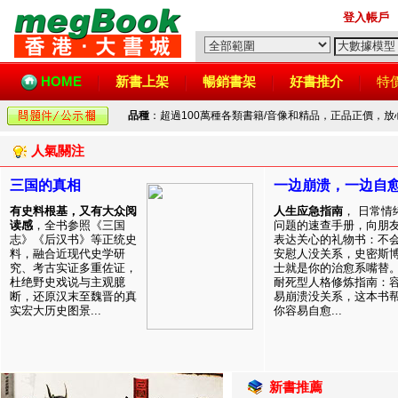
登入帳戶
HOME
新書上架
暢銷書架
好書推介
特
品種
：超過100萬種各類書籍/音像和精品，正品正價，
人氣關注
三国的真相
一边崩溃，一边自
有史料根基，又有大众阅
人生应急指南
， 日常情
读感
，全书参照《三国
问题的速查手册，向朋
志》《后汉书》等正统史
表达关心的礼物书：不
料，融合近现代史学研
安慰人没关系，史密斯
究、考古实证多重佐证，
士就是你的治愈系嘴替
杜绝野史戏说与主观臆
耐死型人格修炼指南：
断，还原汉末至魏晋的真
易崩溃没关系，这本书
实宏大历史图景...
你容易自愈...
新書推薦