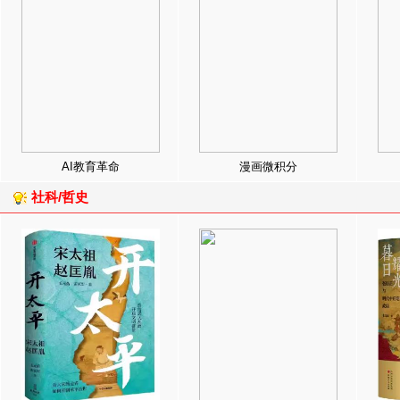
AI教育革命
漫画微积分
社科/哲史