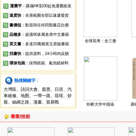
運費平
：購滿HK$200起免運費政策
速度快
：全港範圍全部以速遞發貨
書價低
：歡迎與任何同類書店比價
品種多
：超過90多萬各类中文書籍
全球高考：全三册
英文書
：多達20萬種英文原版書籍
找書快
：提供資料，24小時內反饋
環保包裝
：採用紙箱、氣泡紙材料
熱搜關鍵字
：
大灣區
、
詩詞大會
、
股票
、
日语
、
汽
車維修
、
地图
、
一帶一路
、
琼瑶
、
炒
股
、
絲綢之路
、
漫畫
、
貿易戰
剑桥大学中国庙
裘
專業/技術