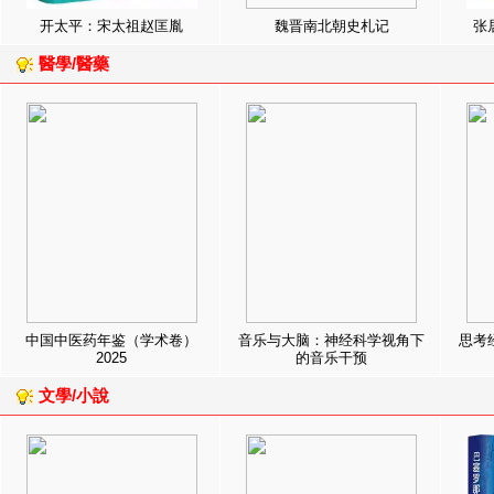
开太平：宋太祖赵匡胤
魏晋南北朝史札记
张
醫學/醫藥
中国中医药年鉴（学术卷）
音乐与大脑：神经科学视角下
思考
2025
的音乐干预
文學/小說