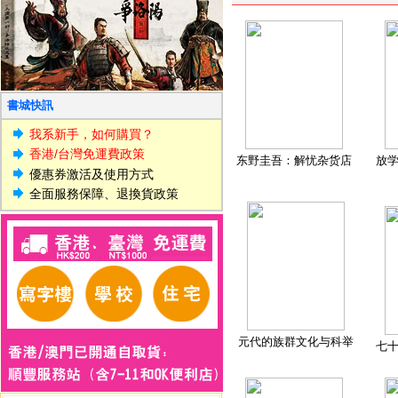
書城快訊
我系新手，如何購買？
香港/台灣免運費政策
东野圭吾：解忧杂货店
放
優惠券激活及使用方式
全面服務保障、退換貨政策
元代的族群文化与科举
七