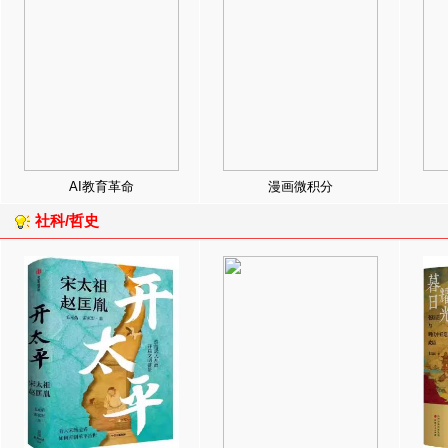
AI教育革命
漫画微积分
社科/哲史