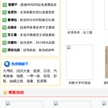
運費平
：購滿HK$200起免運費政策
速度快
：全港範圍全部以速遞發貨
書價低
：歡迎與任何同類書店比價
品種多
：超過90多萬各类中文書籍
全球高考：全三册
英文書
：多達20萬種英文原版書籍
找書快
：提供資料，24小時內反饋
環保包裝
：採用紙箱、氣泡紙材料
熱搜關鍵字
：
大灣區
、
詩詞大會
、
股票
、
日语
、
汽
車維修
、
地图
、
一帶一路
、
琼瑶
、
炒
股
、
絲綢之路
、
漫畫
、
貿易戰
剑桥大学中国庙
裘
專業/技術