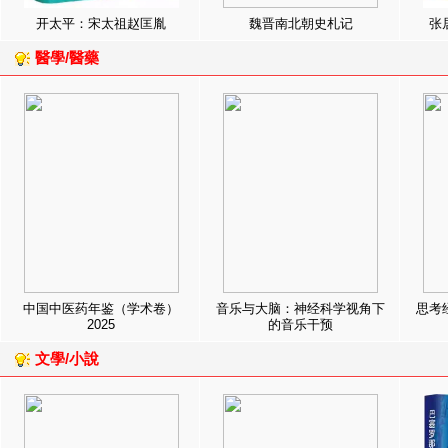
开太平：宋太祖赵匡胤
魏晋南北朝史札记
张
醫學/醫藥
中国中医药年鉴（学术卷）
音乐与大脑：神经科学视角下
思考
2025
的音乐干预
文學/小說