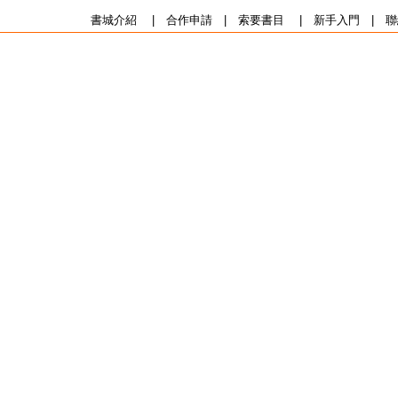
書城介紹
|
合作申請
|
索要書目
|
新手入門
|
聯