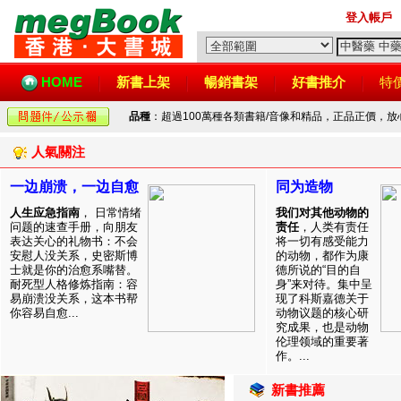
登入帳戶
HOME
新書上架
暢銷書架
好書推介
特
品種
：超過100萬種各類書籍/音像和精品，正品正價，
人氣關注
一边崩溃，一边自愈
同为造物
人生应急指南
， 日常情绪
我们对其他动物的
问题的速查手册，向朋友
责任
，人类有责任
表达关心的礼物书：不会
将一切有感受能力
安慰人没关系，史密斯博
的动物，都作为康
士就是你的治愈系嘴替。
德所说的“目的自
耐死型人格修炼指南：容
身”来对待。集中呈
易崩溃没关系，这本书帮
现了科斯嘉德关于
你容易自愈...
动物议题的核心研
究成果，也是动物
伦理领域的重要著
作。...
新書推薦