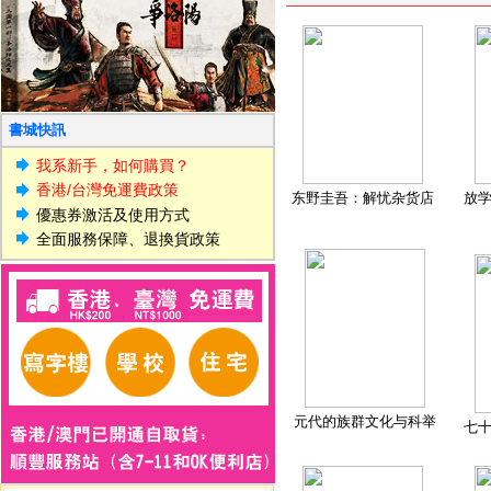
書城快訊
我系新手，如何購買？
香港/台灣免運費政策
东野圭吾：解忧杂货店
放
優惠券激活及使用方式
全面服務保障、退換貨政策
元代的族群文化与科举
七