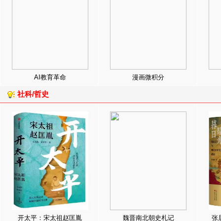
AI教育革命
漫画微积分
社科/哲史
开太平：宋太祖赵匡胤
魏晋南北朝史札记
张