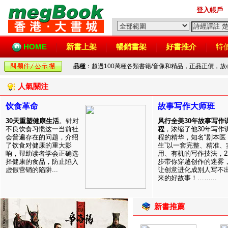
登入帳戶
HOME
新書上架
暢銷書架
好書推介
特
品種
：超過100萬種各類書籍/音像和精品，正品正價，
人氣關注
饮食革命
故事写作大师班
30天重塑健康生活
。针对
风行全美30年故事写作
不良饮食习惯这一当前社
程
，浓缩了他30年写作
会普遍存在的问题，介绍
程的精华，知名“剧本医
了饮食对健康的重大影
生”以一套完整、精准、
响，帮助读者学会正确选
用、有机的写作技法，2
择健康的食品，防止陷入
步带你穿越创作的迷雾
虚假营销的陷阱...
让创意进化成别人写不
来的好故事！……...
新書推薦