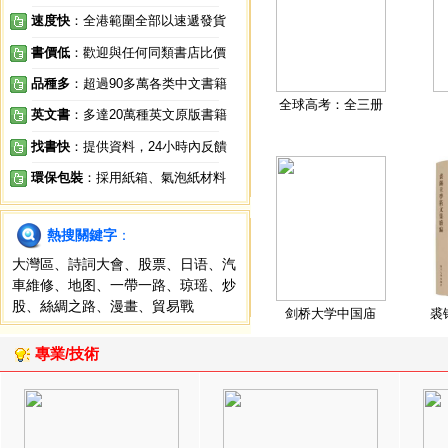
速度快
：全港範圍全部以速遞發貨
書價低
：歡迎與任何同類書店比價
品種多
：超過90多萬各类中文書籍
全球高考：全三册
英文書
：多達20萬種英文原版書籍
找書快
：提供資料，24小時內反饋
環保包裝
：採用紙箱、氣泡紙材料
熱搜關鍵字
：
大灣區
、
詩詞大會
、
股票
、
日语
、
汽
車維修
、
地图
、
一帶一路
、
琼瑶
、
炒
股
、
絲綢之路
、
漫畫
、
貿易戰
剑桥大学中国庙
裘
專業/技術