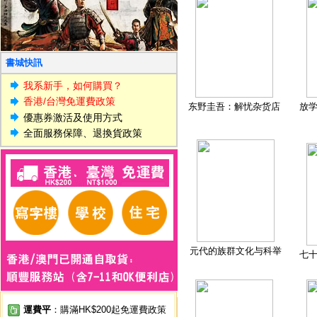
書城快訊
我系新手，如何購買？
香港/台灣免運費政策
东野圭吾：解忧杂货店
放
優惠券激活及使用方式
全面服務保障、退換貨政策
元代的族群文化与科举
七
運費平
：購滿HK$200起免運費政策