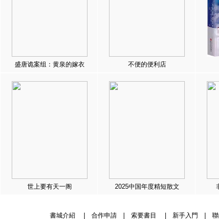
盛唐诡案组：黄泉的嫁衣
不便的便利店
世上要有天一阁
2025中国年度精短散文
書城介紹
|
合作申請
|
索要書目
|
新手入門
|
聯