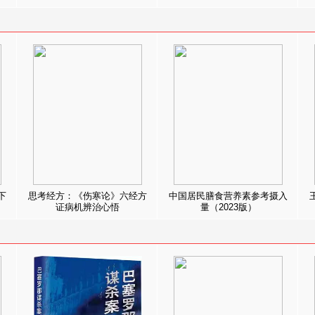
下
思考经方：《伤寒论》六经方
中国居民膳食营养素参考摄入
证病机辨治心悟
量（2023版）