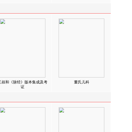
王叔和《脉经》版本集成及考
董氏儿科
证