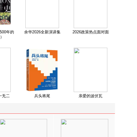
500年的
余华2026全新演讲集
2026政策热点面对面
）
一无二
兵头将尾
亲爱的波伏瓦