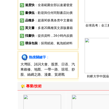
速度快
：全港範圍全部以速遞發貨
書價低
：歡迎與任何同類書店比價
品種多
：超過90多萬各类中文書籍
全球高考：全三
英文書
：多達20萬種英文原版書籍
找書快
：提供資料，24小時內反饋
環保包裝
：採用紙箱、氣泡紙材料
熱搜關鍵字
：
大灣區
、
詩詞大會
、
股票
、
日语
、
汽
車維修
、
地图
、
一帶一路
、
琼瑶
、
炒
股
、
絲綢之路
、
漫畫
、
貿易戰
剑桥大学中国庙
專業/技術