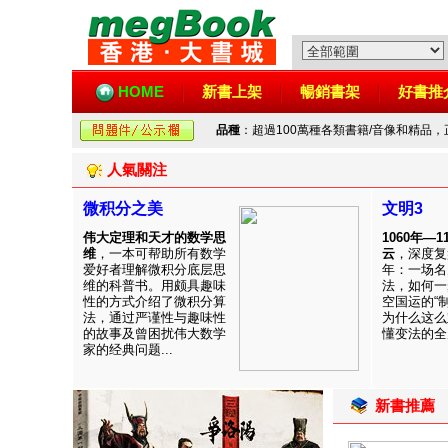
HOME
新書上架
暢銷書架
好書推
品種
：超過100萬種各類書籍/音像和精品
人氣關注
微积分之美
文明3
伟大定理和天才的数学思
1060年—
维
，一本可帮助所有数学
云
，深度复
爱好者理解微积分底层思
年：一场名
维的科普书。用颇具趣味
法，如何一
性的方式介绍了微积分算
空国运的“
法，通过严谨性与趣味性
为什么这么
的故事及曾困扰伟大数学
懂变法的全周
家的经典问题...
新書推薦