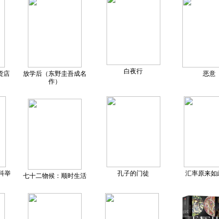
白夜行
货店
放学后（东野圭吾成名
恶意
作）
科举
孔子的门徒
汇率原来如
七十二物候：顺时生活