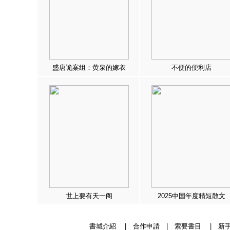
盛唐诡案组：黄泉的嫁衣
不便的便利店
世上要有天一阁
2025中国年度精短散文
書城介紹
|
合作申請
|
索要書目
|
新