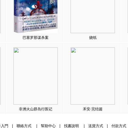
巴塞罗那谋杀案
烧纸
非洲火山群岛行医记
禾安·完结篇
手入門
|
聯絡方式
|
幫助中心
|
找書說明
|
送貨方式
|
付款方式