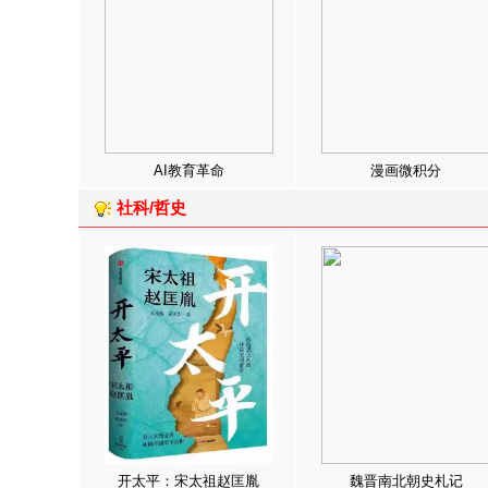
AI教育革命
漫画微积分
社科/哲史
开太平：宋太祖赵匡胤
魏晋南北朝史札记