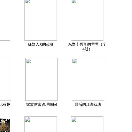
嫌疑人X的献身
东野圭吾笑的世界（全
4册）
此有趣
家族财富管理顾问
最后的江湖戏班