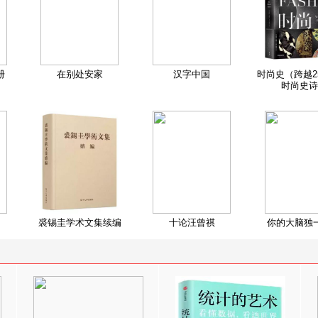
册
在别处安家
汉字中国
时尚史（跨越2
时尚史诗
裘锡圭学术文集续编
十论汪曾祺
你的大脑独