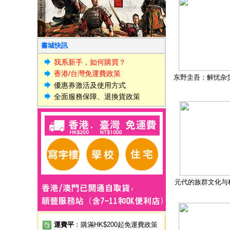
書城快訊
我系新手，如何購買？
香港/台灣免運費政策
东野圭吾：解忧杂
優惠券激活及使用方式
全面服務保障、退換貨政策
元代的族群文化与
運費平
：購滿HK$200起免運費政策