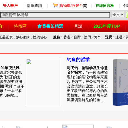
登入帳戶
|
訂單查詢
|
購物車/收銀台
(0)
|
在線留言板
|
付
介
特價區
會員書架精選
月讀
2025年度TOP
，正品正價，放心網購，悭钱省心
服務
：香港
／
台灣
／
澳門
／
海外
送貨
：速遞
／
钓鱼的哲学
1104年变法风
对飞钓、物理学及生命意
盘北宋关键45
义的探索
，当一位深耕物
为“救国”的变
理前沿的理论物理学家握
步步演变成掏
起飞钓竿，被公式与学术
制度黑洞”？改革
会议填满的旅途，忽然长
难？一本书看
出了联结自然与内心的温
期困境...
柔枝桠。在巴西的热带清
流里偶遇鲜见的鳟鱼...