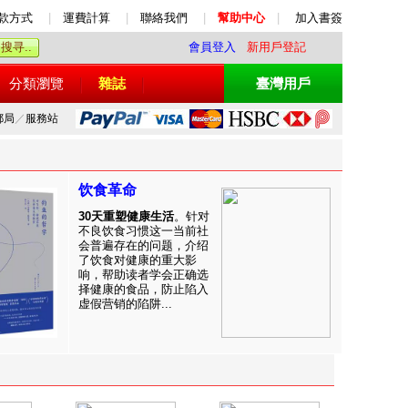
款方式
|
運費計算
|
聯絡我們
|
幫助中心
|
加入書簽
會員登入
新用戶登記
分類瀏覽
雜誌
臺灣用戶
郵局
／
服務站
饮食革命
30天重塑健康生活
。针对
不良饮食习惯这一当前社
会普遍存在的问题，介绍
了饮食对健康的重大影
响，帮助读者学会正确选
择健康的食品，防止陷入
虚假营销的陷阱...