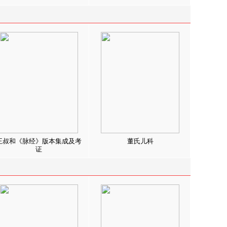
王叔和《脉经》版本集成及考
董氏儿科
证