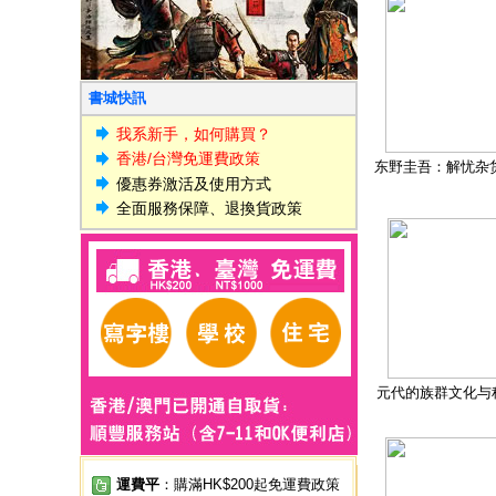
書城快訊
我系新手，如何購買？
香港/台灣免運費政策
东野圭吾：解忧杂
優惠券激活及使用方式
全面服務保障、退換貨政策
元代的族群文化与
運費平
：購滿HK$200起免運費政策