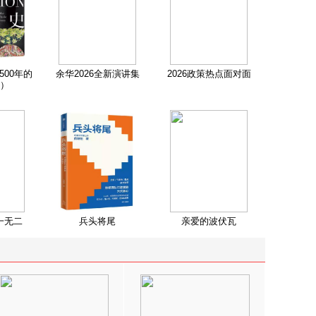
500年的
余华2026全新演讲集
2026政策热点面对面
）
一无二
兵头将尾
亲爱的波伏瓦