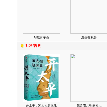
AI教育革命
漫画微积分
社科/哲史
开太平：宋太祖赵匡胤
魏晋南北朝史札记