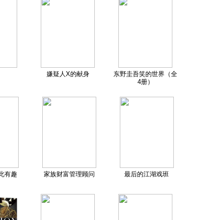
嫌疑人X的献身
东野圭吾笑的世界（全
4册）
此有趣
家族财富管理顾问
最后的江湖戏班