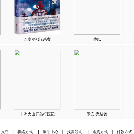
巴塞罗那谋杀案
烧纸
非洲火山群岛行医记
禾安·完结篇
手入門
|
聯絡方式
|
幫助中心
|
找書說明
|
送貨方式
|
付款方式