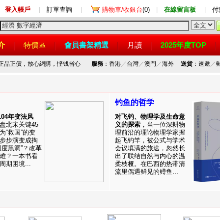
登入帳戶
|
訂單查詢
|
購物車/收銀台
(0)
|
在線留言板
|
付
介
特價區
會員書架精選
月讀
2025年度TOP
，正品正價，放心網購，悭钱省心
服務
：香港
／
台灣
／
澳門
／
海外
送貨
：速遞
／
钓鱼的哲学
1104年变法风
对飞钓、物理学及生命意
盘北宋关键45
义的探索
，当一位深耕物
为“救国”的变
理前沿的理论物理学家握
步步演变成掏
起飞钓竿，被公式与学术
制度黑洞”？改革
会议填满的旅途，忽然长
难？一本书看
出了联结自然与内心的温
期困境...
柔枝桠。在巴西的热带清
流里偶遇鲜见的鳟鱼...