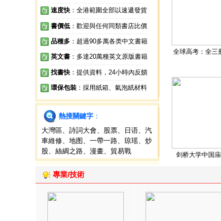
速度快
：全港範圍全部以速遞發貨
書價低
：歡迎與任何同類書店比價
品種多
：超過90多萬各类中文書籍
全球高考：全三
英文書
：多達20萬種英文原版書籍
找書快
：提供資料，24小時內反饋
環保包裝
：採用紙箱、氣泡紙材料
熱搜關鍵字
：
大灣區
、
詩詞大會
、
股票
、
日语
、
汽
車維修
、
地图
、
一帶一路
、
琼瑶
、
炒
股
、
絲綢之路
、
漫畫
、
貿易戰
剑桥大学中国庙
專業/技術