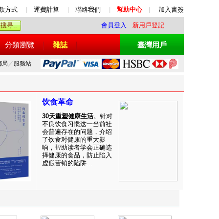
款方式
|
運費計算
|
聯絡我們
|
幫助中心
|
加入書簽
會員登入
新用戶登記
分類瀏覽
雜誌
臺灣用戶
郵局
／
服務站
饮食革命
30天重塑健康生活
。针对
不良饮食习惯这一当前社
会普遍存在的问题，介绍
了饮食对健康的重大影
响，帮助读者学会正确选
择健康的食品，防止陷入
虚假营销的陷阱...