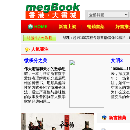
HOME
新書上架
暢銷書架
好書推
品種
：超過100萬種各類書籍/音像和精品
人氣關注
微积分之美
文明3
伟大定理和天才的数学思
1060年—
维
，一本可帮助所有数学
云
，深度复
爱好者理解微积分底层思
年：一场名
维的科普书。用颇具趣味
法，如何一
性的方式介绍了微积分算
空国运的“
法，通过严谨性与趣味性
为什么这么
的故事及曾困扰伟大数学
懂变法的全周
家的经典问题...
新書推薦