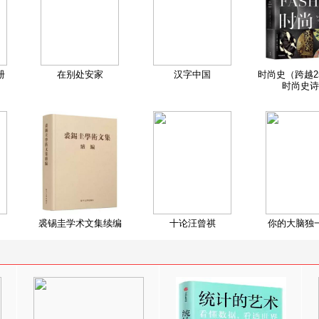
册
在别处安家
汉字中国
时尚史（跨越2
时尚史诗
裘锡圭学术文集续编
十论汪曾祺
你的大脑独