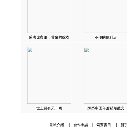
盛唐诡案组：黄泉的嫁衣
不便的便利店
世上要有天一阁
2025中国年度精短散文
書城介紹
|
合作申請
|
索要書目
|
新