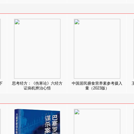
下
思考经方：《伤寒论》六经方
中国居民膳食营养素参考摄入
证病机辨治心悟
量（2023版）