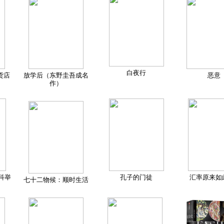
白夜行
货店
放学后（东野圭吾成名
恶意
作）
科举
孔子的门徒
汇率原来如
七十二物候：顺时生活