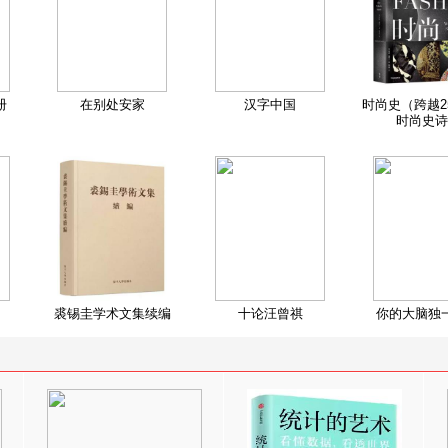
册
在别处安家
汉字中国
时尚史（跨越2
时尚史诗
裘锡圭学术文集续编
十论汪曾祺
你的大脑独