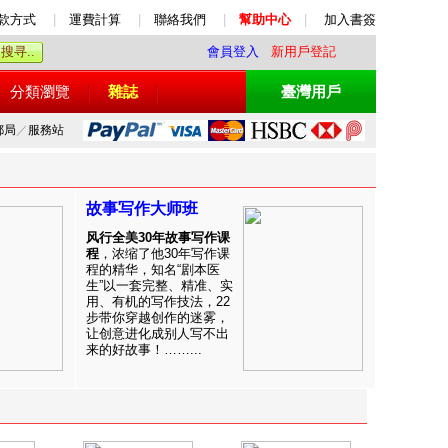
款方式
|
運費計算
|
聯絡我們
|
幫助中心
|
加入書簽
會員登入
新用戶登記
分類瀏覽
雜誌
臺灣用戶
郵局
／
服務站
故事写作大师班
风行全美30年故事写作课
程
，浓缩了他30年写作课
程的精华，知名“剧本医
生”以一套完整、精准、实
用、有机的写作技法，22
步带你穿越创作的迷雾，
让创意进化成别人写不出
来的好故事！……...