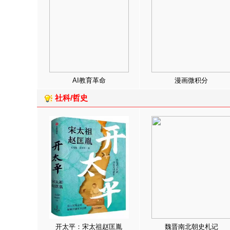
AI教育革命
漫画微积分
社科/哲史
开太平：宋太祖赵匡胤
魏晋南北朝史札记