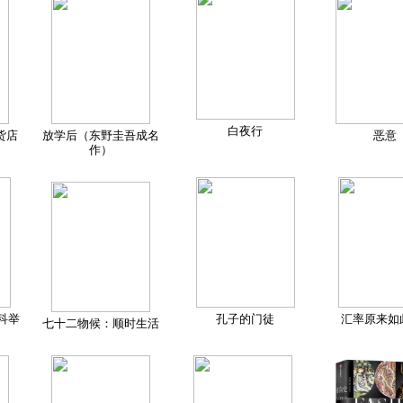
白夜行
货店
放学后（东野圭吾成名
恶意
作）
科举
孔子的门徒
汇率原来如
七十二物候：顺时生活