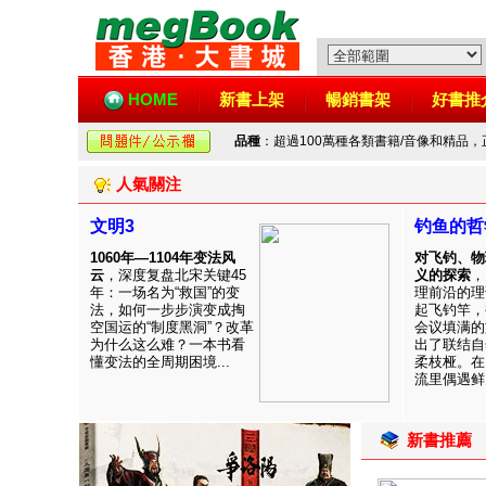
HOME
新書上架
暢銷書架
好書推
品種
：超過100萬種各類書籍/音像和精品
人氣關注
文明3
钓鱼的哲
1060年—1104年变法风
对飞钓、物
云
，深度复盘北宋关键45
义的探索
，
年：一场名为“救国”的变
理前沿的理
法，如何一步步演变成掏
起飞钓竿，
空国运的“制度黑洞”？改革
会议填满的
为什么这么难？一本书看
出了联结自
懂变法的全周期困境...
柔枝桠。在
流里偶遇鲜见
新書推薦