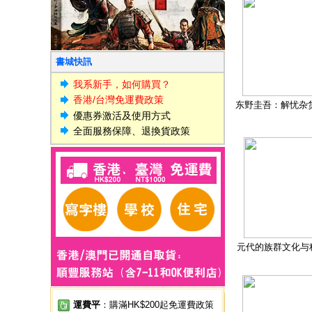
書城快訊
我系新手，如何購買？
香港/台灣免運費政策
东野圭吾：解忧杂
優惠券激活及使用方式
全面服務保障、退換貨政策
元代的族群文化与
運費平
：購滿HK$200起免運費政策