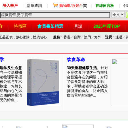
登入帳戶
|
訂單查詢
|
購物車/收銀台
(0)
|
在線留言板
|
付
介
特價區
會員書架精選
月讀
2025年度TOP
，正品正價，放心網購，悭钱省心
服務
：香港
／
台灣
／
澳門
／
海外
送貨
：速遞
／
学
饮食革命
理学及生命意
30天重塑健康生活
。针对
当一位深耕物
不良饮食习惯这一当前社
论物理学家握
会普遍存在的问题，介绍
被公式与学术
了饮食对健康的重大影
旅途，忽然长
响，帮助读者学会正确选
然与内心的温
择健康的食品，防止陷入
巴西的热带清
虚假营销的陷阱...
的鳟鱼...