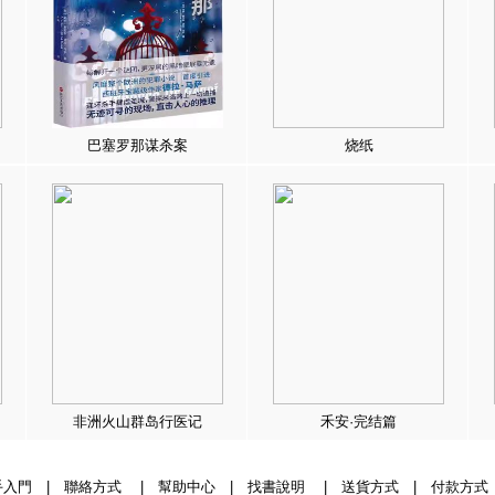
巴塞罗那谋杀案
烧纸
非洲火山群岛行医记
禾安·完结篇
手入門
|
聯絡方式
|
幫助中心
|
找書說明
|
送貨方式
|
付款方式