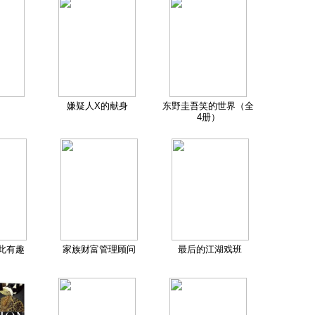
嫌疑人X的献身
东野圭吾笑的世界（全
4册）
此有趣
家族财富管理顾问
最后的江湖戏班