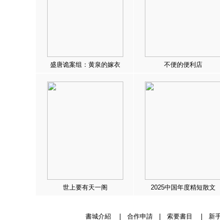
盛唐诡案组：黄泉的嫁衣
不便的便利店
世上要有天一阁
2025中国年度精短散文
書城介紹
|
合作申請
|
索要書目
|
新