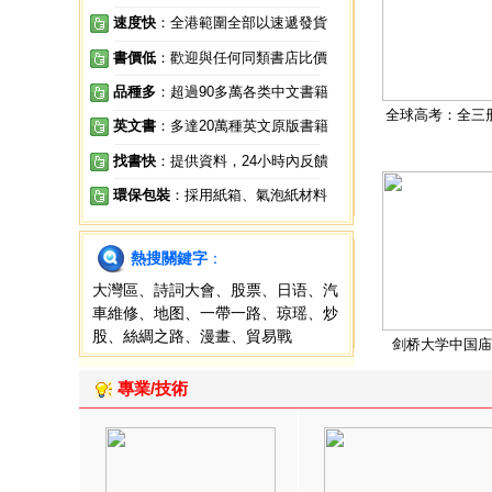
速度快
：全港範圍全部以速遞發貨
書價低
：歡迎與任何同類書店比價
品種多
：超過90多萬各类中文書籍
全球高考：全三
英文書
：多達20萬種英文原版書籍
找書快
：提供資料，24小時內反饋
環保包裝
：採用紙箱、氣泡紙材料
熱搜關鍵字
：
大灣區
、
詩詞大會
、
股票
、
日语
、
汽
車維修
、
地图
、
一帶一路
、
琼瑶
、
炒
股
、
絲綢之路
、
漫畫
、
貿易戰
剑桥大学中国庙
專業/技術