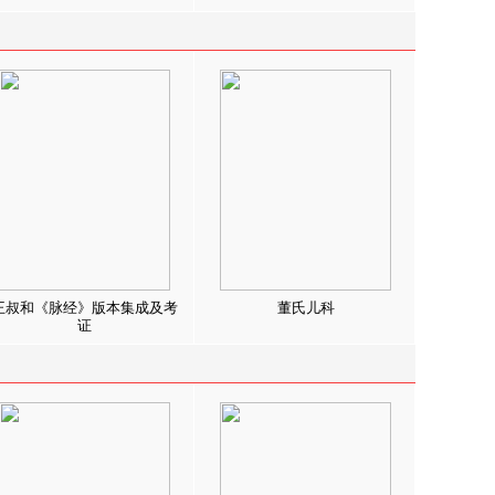
王叔和《脉经》版本集成及考
董氏儿科
证