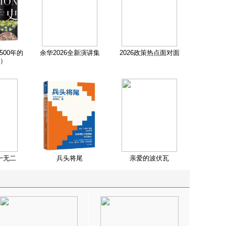
500年的
余华2026全新演讲集
2026政策热点面对面
）
一无二
兵头将尾
亲爱的波伏瓦