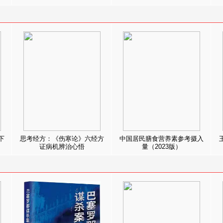
下
思考经方：《伤寒论》六经方
中国居民膳食营养素参考摄入
证病机辨治心悟
量（2023版）