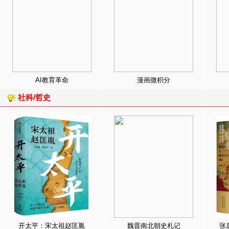
AI教育革命
漫画微积分
社科/哲史
开太平：宋太祖赵匡胤
魏晋南北朝史札记
张