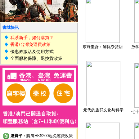
書城快訊
我系新手，如何購買？
香港/台灣免運費政策
东野圭吾：解忧杂货店
放
優惠券激活及使用方式
全面服務保障、退換貨政策
元代的族群文化与科举
七
運費平
：購滿HK$200起免運費政策