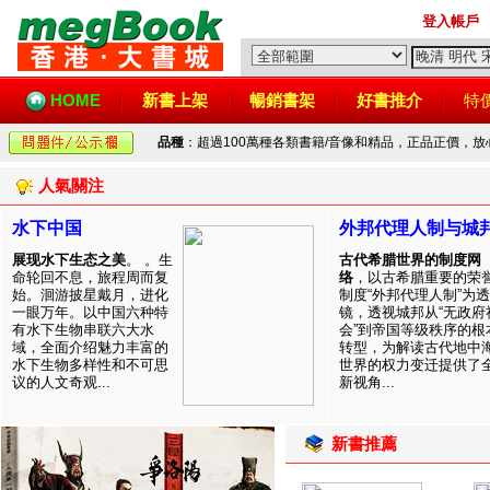
登入帳戶
HOME
新書上架
暢銷書架
好書推介
特
品種
：超過100萬種各類書籍/音像和精品，正品正價，
人氣關注
水下中国
外邦代理人制与城
展现水下生态之美
。 。生
古代希腊世界的制度网
命轮回不息，旅程周而复
络
，以古希腊重要的荣
始。洄游披星戴月，进化
制度“外邦代理人制”为透
一眼万年。以中国六种特
镜，透视城邦从“无政府
有水下生物串联六大水
会”到帝国等级秩序的根
域，全面介绍魅力丰富的
转型，为解读古代地中
水下生物多样性和不可思
世界的权力变迁提供了
议的人文奇观...
新视角...
新書推薦