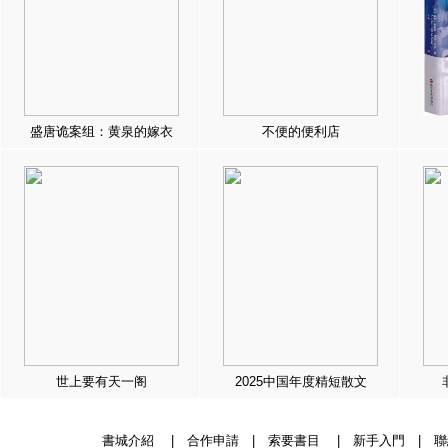
盛唐诡案组：黄泉的嫁衣
不便的便利店
世上要有天一阁
2025中国年度精短散文
書城介紹
|
合作申請
|
索要書目
|
新手入門
|
聯