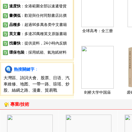
速度快
：全港範圍全部以速遞發貨
書價低
：歡迎與任何同類書店比價
品種多
：超過90多萬各类中文書籍
全球高考：全三册
英文書
：多達20萬種英文原版書籍
找書快
：提供資料，24小時內反饋
環保包裝
：採用紙箱、氣泡紙材料
熱搜關鍵字
：
大灣區
、
詩詞大會
、
股票
、
日语
、
汽
車維修
、
地图
、
一帶一路
、
琼瑶
、
炒
股
、
絲綢之路
、
漫畫
、
貿易戰
剑桥大学中国庙
裘
專業/技術