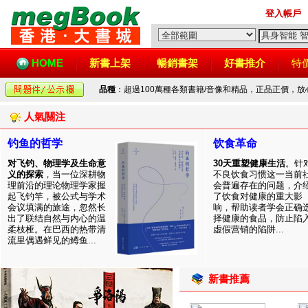
登入帳戶
HOME
新書上架
暢銷書架
好書推介
特
品種
：超過100萬種各類書籍/音像和精品，正品正價，
人氣關注
钓鱼的哲学
饮食革命
对飞钓、物理学及生命意
30天重塑健康生活
。针
义的探索
，当一位深耕物
不良饮食习惯这一当前
理前沿的理论物理学家握
会普遍存在的问题，介
起飞钓竿，被公式与学术
了饮食对健康的重大影
会议填满的旅途，忽然长
响，帮助读者学会正确
出了联结自然与内心的温
择健康的食品，防止陷
柔枝桠。在巴西的热带清
虚假营销的陷阱...
流里偶遇鲜见的鳟鱼...
新書推薦