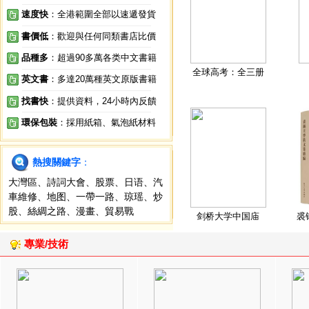
速度快
：全港範圍全部以速遞發貨
書價低
：歡迎與任何同類書店比價
品種多
：超過90多萬各类中文書籍
全球高考：全三册
英文書
：多達20萬種英文原版書籍
找書快
：提供資料，24小時內反饋
環保包裝
：採用紙箱、氣泡紙材料
熱搜關鍵字
：
大灣區
、
詩詞大會
、
股票
、
日语
、
汽
車維修
、
地图
、
一帶一路
、
琼瑶
、
炒
股
、
絲綢之路
、
漫畫
、
貿易戰
剑桥大学中国庙
裘
專業/技術