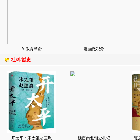
AI教育革命
漫画微积分
社科/哲史
开太平：宋太祖赵匡胤
魏晋南北朝史札记
张