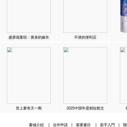
盛唐诡案组：黄泉的嫁衣
不便的便利店
世上要有天一阁
2025中国年度精短散文
書城介紹
|
合作申請
|
索要書目
|
新手入門
|
聯