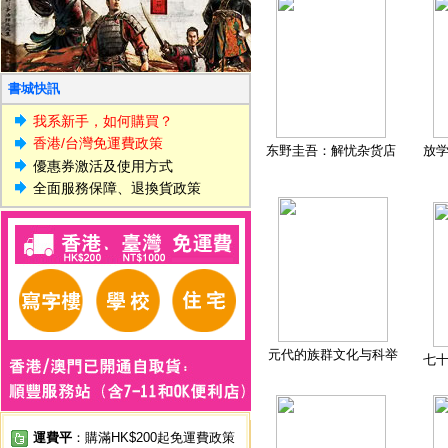
書城快訊
我系新手，如何購買？
香港/台灣免運費政策
东野圭吾：解忧杂货店
放
優惠券激活及使用方式
全面服務保障、退換貨政策
元代的族群文化与科举
七
運費平
：購滿HK$200起免運費政策