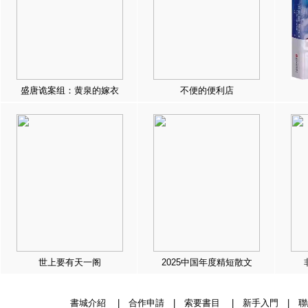
盛唐诡案组：黄泉的嫁衣
不便的便利店
世上要有天一阁
2025中国年度精短散文
書城介紹
|
合作申請
|
索要書目
|
新手入門
|
聯