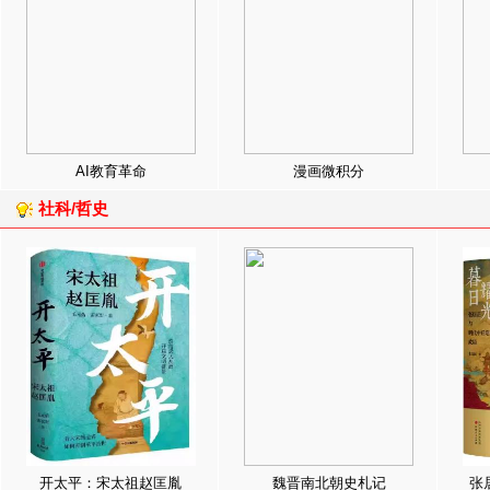
AI教育革命
漫画微积分
社科/哲史
开太平：宋太祖赵匡胤
魏晋南北朝史札记
张