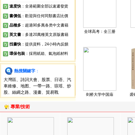
速度快
：全港範圍全部以速遞發貨
書價低
：歡迎與任何同類書店比價
品種多
：超過90多萬各类中文書籍
全球高考：全三册
英文書
：多達20萬種英文原版書籍
找書快
：提供資料，24小時內反饋
環保包裝
：採用紙箱、氣泡紙材料
熱搜關鍵字
：
大灣區
、
詩詞大會
、
股票
、
日语
、
汽
車維修
、
地图
、
一帶一路
、
琼瑶
、
炒
股
、
絲綢之路
、
漫畫
、
貿易戰
剑桥大学中国庙
裘
專業/技術