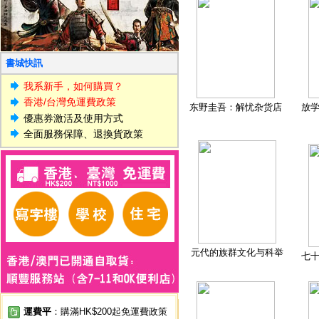
書城快訊
我系新手，如何購買？
香港/台灣免運費政策
东野圭吾：解忧杂货店
放
優惠券激活及使用方式
全面服務保障、退換貨政策
元代的族群文化与科举
七
運費平
：購滿HK$200起免運費政策