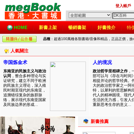
登入帳戶
HOME
新書上架
暢銷書架
好書推介
特
品種
：超過100萬種各類書籍/音像和精品，正品正價，
人氣關注
帝国炼金术
人的境况
东南亚的民族主义与政治
政治哲学里程碑之作
，
认同
，整合多种理论与实
部可以与《存在与时间
证研究，建立不同于欧洲
相提并论的哲学经典。
的民族主义理论，深入殖
大的政治哲学家之一阿
民时期至现代的东南亚，
特，以犀利的哲思解构
追溯错综复杂的族群脉
代人的精神困境、现代
络，展示现代东南亚国家
生活的无力感，引发人
及民族边界的形成...
重新思考生存的意义...
新書推薦