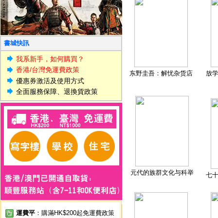
書城快訊
我系新手，如何購買？
香港/台灣免運費政策
东野圭吾：解忧杂货店
放
優惠券激活及使用方式
全面服務保障、退換貨政策
元代的族群文化与科举
七
運費平
：購滿HK$200起免運費政策