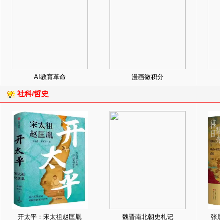
AI教育革命
漫画微积分
社科/哲史
开太平：宋太祖赵匡胤
魏晋南北朝史札记
张