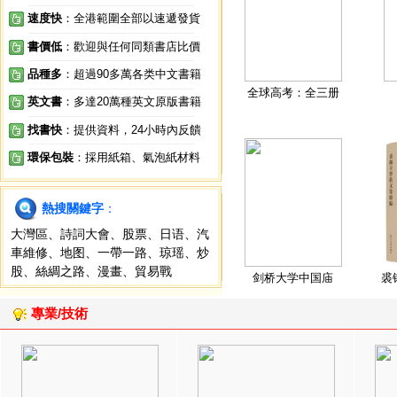
速度快
：全港範圍全部以速遞發貨
書價低
：歡迎與任何同類書店比價
品種多
：超過90多萬各类中文書籍
全球高考：全三册
英文書
：多達20萬種英文原版書籍
找書快
：提供資料，24小時內反饋
環保包裝
：採用紙箱、氣泡紙材料
熱搜關鍵字
：
大灣區
、
詩詞大會
、
股票
、
日语
、
汽
車維修
、
地图
、
一帶一路
、
琼瑶
、
炒
股
、
絲綢之路
、
漫畫
、
貿易戰
剑桥大学中国庙
裘
專業/技術