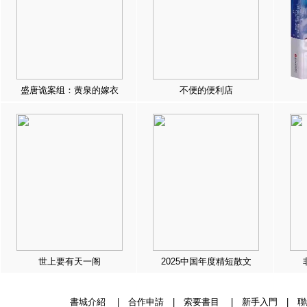
盛唐诡案组：黄泉的嫁衣
不便的便利店
世上要有天一阁
2025中国年度精短散文
書城介紹
|
合作申請
|
索要書目
|
新手入門
|
聯