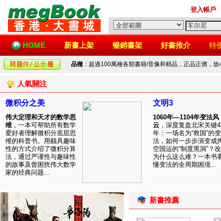
登入帳戶
HOME
新書上架
暢銷書架
好書推介
特
品種
：超過100萬種各類書籍/音像和精品，正品正價，
人氣關注
微积分之美
文明3
伟大定理和天才的数学思
1060年—1104年变法风
维
，一本可帮助所有数学
云
，深度复盘北宋关键4
爱好者理解微积分底层思
年：一场名为“救国”的变
维的科普书。用颇具趣味
法，如何一步步演变成
性的方式介绍了微积分算
空国运的“制度黑洞”？
法，通过严谨性与趣味性
为什么这么难？一本书
的故事及曾困扰伟大数学
懂变法的全周期困境...
家的经典问题...
新書推薦