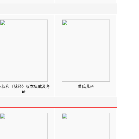
王叔和《脉经》版本集成及考
董氏儿科
证