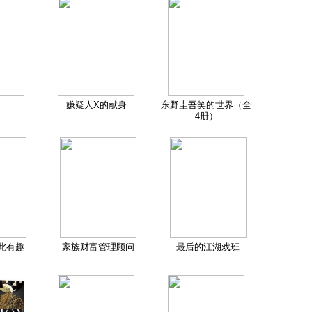
嫌疑人X的献身
东野圭吾笑的世界（全
4册）
此有趣
家族财富管理顾问
最后的江湖戏班