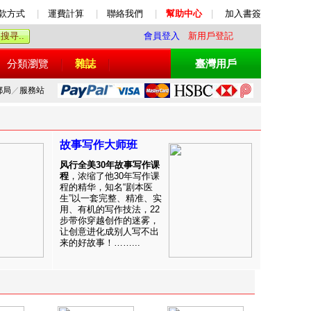
款方式
|
運費計算
|
聯絡我們
|
幫助中心
|
加入書簽
會員登入
新用戶登記
分類瀏覽
雜誌
臺灣用戶
郵局
／
服務站
故事写作大师班
风行全美30年故事写作课
程
，浓缩了他30年写作课
程的精华，知名“剧本医
生”以一套完整、精准、实
用、有机的写作技法，22
步带你穿越创作的迷雾，
让创意进化成别人写不出
来的好故事！……...