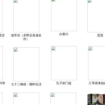
白夜行
货店
放学后（东野圭吾成名
恶意
作）
科举
孔子的门徒
汇率原来如
七十二物候：顺时生活