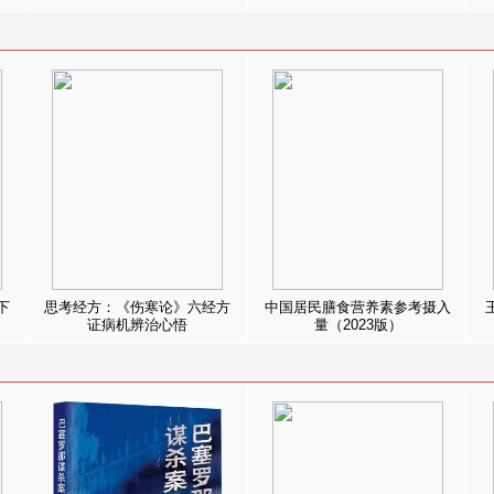
下
思考经方：《伤寒论》六经方
中国居民膳食营养素参考摄入
证病机辨治心悟
量（2023版）