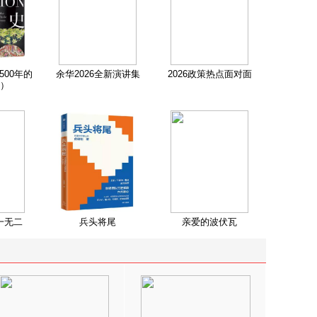
500年的
余华2026全新演讲集
2026政策热点面对面
）
一无二
兵头将尾
亲爱的波伏瓦