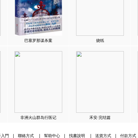
巴塞罗那谋杀案
烧纸
非洲火山群岛行医记
禾安·完结篇
手入門
|
聯絡方式
|
幫助中心
|
找書說明
|
送貨方式
|
付款方式