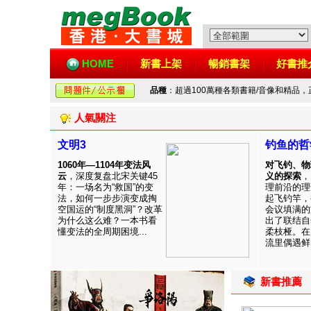
HOME
新書上架
暢銷書架
好書推
品種
：超過100萬種各類書籍/音像和精品
人氣關注
文明3
钓鱼的哲
1060年—1104年变法风
对飞钓、物
云
，深度复盘北宋关键45
义的探索
，
年：一场名为“救国”的变
理前沿的理
法，如何一步步演变成掏
起飞钓竿，
空国运的“制度黑洞”？改革
会议填满的
为什么这么难？一本书看
出了联结自
懂变法的全周期困境...
柔枝桠。在
流里偶遇鲜见
新書推薦