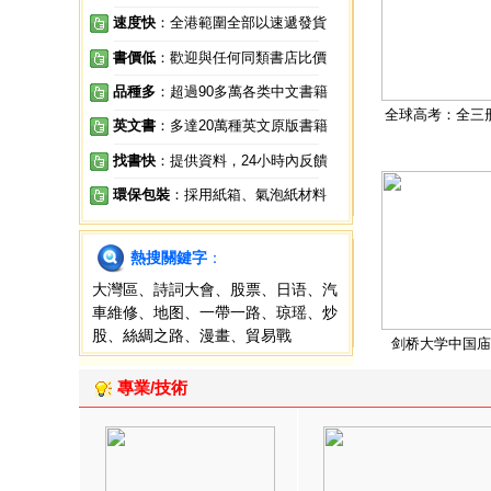
速度快
：全港範圍全部以速遞發貨
書價低
：歡迎與任何同類書店比價
品種多
：超過90多萬各类中文書籍
全球高考：全三
英文書
：多達20萬種英文原版書籍
找書快
：提供資料，24小時內反饋
環保包裝
：採用紙箱、氣泡紙材料
熱搜關鍵字
：
大灣區
、
詩詞大會
、
股票
、
日语
、
汽
車維修
、
地图
、
一帶一路
、
琼瑶
、
炒
股
、
絲綢之路
、
漫畫
、
貿易戰
剑桥大学中国庙
專業/技術