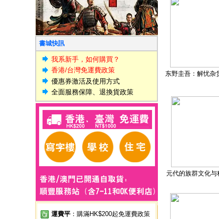
書城快訊
我系新手，如何購買？
香港/台灣免運費政策
东野圭吾：解忧杂
優惠券激活及使用方式
全面服務保障、退換貨政策
元代的族群文化与
運費平
：購滿HK$200起免運費政策