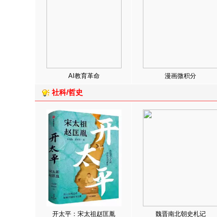
AI教育革命
漫画微积分
社科/哲史
开太平：宋太祖赵匡胤
魏晋南北朝史札记