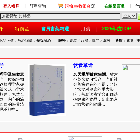
登入帳戶
|
訂單查詢
|
購物車/收銀台
(0)
|
在線留言板
|
付
介
特價區
會員書架精選
月讀
2025年度TOP
，正品正價，放心網購，悭钱省心
服務
：香港
／
台灣
／
澳門
／
海外
送貨
：速遞
／
学
饮食革命
理学及生命意
30天重塑健康生活
。针对
当一位深耕物
不良饮食习惯这一当前社
论物理学家握
会普遍存在的问题，介绍
被公式与学术
了饮食对健康的重大影
旅途，忽然长
响，帮助读者学会正确选
然与内心的温
择健康的食品，防止陷入
巴西的热带清
虚假营销的陷阱...
的鳟鱼...