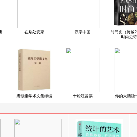
册
在别处安家
汉字中国
时尚史（跨越2
时尚史诗
裘锡圭学术文集续编
十论汪曾祺
你的大脑独