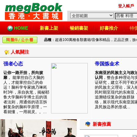
登入帳戶
HOME
新書上架
暢銷書架
好書推介
特
品種
：超過100萬種各類書籍/音像和精品，正品正價，
人氣關注
强者心态
帝国炼金术
让你一路开挂，所向披
东南亚的民族主义与政
靡
， 能掌控自己大脑的
认同
，整合多种理论与
人，才能掌控自己的命
证研究，建立不同于欧
运！脑科学专家姚乃琳耗
的民族主义理论，深入
时3年，亲自执笔，揭秘耶
民时期至现代的东南亚
鲁大学脑科学博士后的强
追溯错综复杂的族群脉
者法则，用通俗的语言拆
络，展示现代东南亚国
解复杂的脑科学原理，一
及民族边界的形成...
看就懂，一用就灵。。...
新書推薦