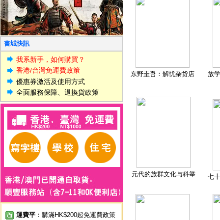
書城快訊
我系新手，如何購買？
香港/台灣免運費政策
东野圭吾：解忧杂货店
放
優惠券激活及使用方式
全面服務保障、退換貨政策
元代的族群文化与科举
七
運費平
：購滿HK$200起免運費政策