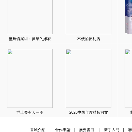
盛唐诡案组：黄泉的嫁衣
不便的便利店
世上要有天一阁
2025中国年度精短散文
書城介紹
|
合作申請
|
索要書目
|
新手入門
|
聯