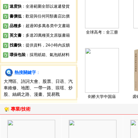
速度快
：全港範圍全部以速遞發貨
書價低
：歡迎與任何同類書店比價
品種多
：超過90多萬各类中文書籍
全球高考：全三册
英文書
：多達20萬種英文原版書籍
找書快
：提供資料，24小時內反饋
環保包裝
：採用紙箱、氣泡紙材料
熱搜關鍵字
：
大灣區
、
詩詞大會
、
股票
、
日语
、
汽
車維修
、
地图
、
一帶一路
、
琼瑶
、
炒
股
、
絲綢之路
、
漫畫
、
貿易戰
剑桥大学中国庙
裘
專業/技術