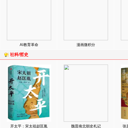
AI教育革命
漫画微积分
社科/哲史
开太平：宋太祖赵匡胤
魏晋南北朝史札记
张