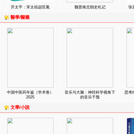
开太平：宋太祖赵匡胤
魏晋南北朝史札记
张
醫學/醫藥
中国中医药年鉴（学术卷）
音乐与大脑：神经科学视角下
思考
2025
的音乐干预
文學/小說