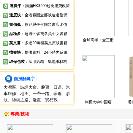
運費平
：購滿HK$200起免運費政策
速度快
：全港範圍全部以速遞發貨
書價低
：歡迎與任何同類書店比價
品種多
：超過90多萬各类中文書籍
全球高考：全三册
英文書
：多達20萬種英文原版書籍
找書快
：提供資料，24小時內反饋
環保包裝
：採用紙箱、氣泡紙材料
熱搜關鍵字
：
大灣區
、
詩詞大會
、
股票
、
日语
、
汽
車維修
、
地图
、
一帶一路
、
琼瑶
、
炒
股
、
絲綢之路
、
漫畫
、
貿易戰
剑桥大学中国庙
裘
專業/技術