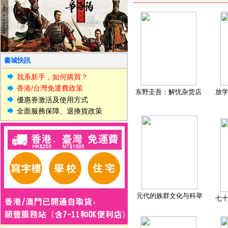
書城快訊
我系新手，如何購買？
香港/台灣免運費政策
东野圭吾：解忧杂货店
放
優惠券激活及使用方式
全面服務保障、退換貨政策
元代的族群文化与科举
七