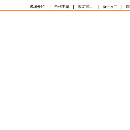
書城介紹
|
合作申請
|
索要書目
|
新手入門
|
聯