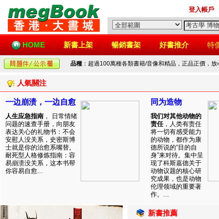
登入帳戶
HOME
新書上架
暢銷書架
好書推介
特
品種
：超過100萬種各類書籍/音像和精品，正品正價，
人氣關注
一边崩溃，一边自愈
同为造物
人生应急指南
， 日常情绪
我们对其他动物的
问题的速查手册，向朋友
责任
，人类有责任
表达关心的礼物书：不会
将一切有感受能力
安慰人没关系，史密斯博
的动物，都作为康
士就是你的治愈系嘴替。
德所说的“目的自
耐死型人格修炼指南：容
身”来对待。集中呈
易崩溃没关系，这本书帮
现了科斯嘉德关于
你容易自愈...
动物议题的核心研
究成果，也是动物
伦理领域的重要著
作。...
新書推薦