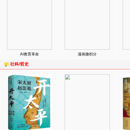
AI教育革命
漫画微积分
社科/哲史