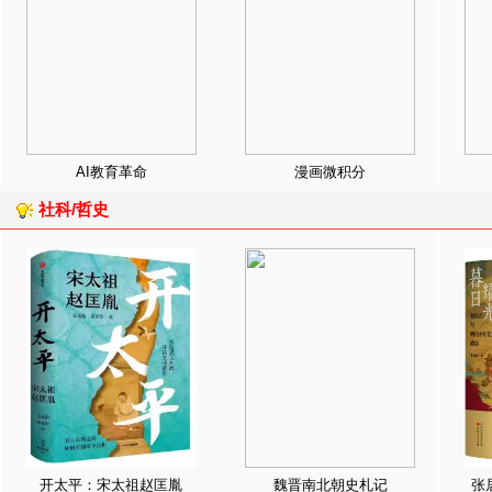
AI教育革命
漫画微积分
社科/哲史
开太平：宋太祖赵匡胤
魏晋南北朝史札记
张