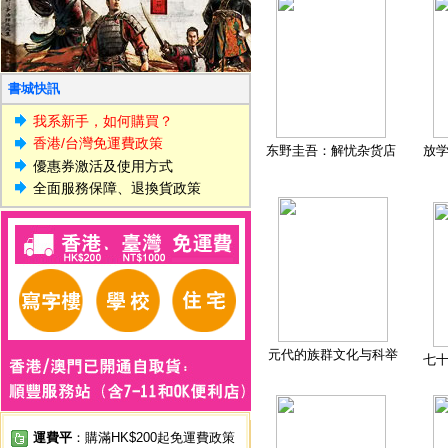
書城快訊
我系新手，如何購買？
香港/台灣免運費政策
东野圭吾：解忧杂货店
放
優惠券激活及使用方式
全面服務保障、退換貨政策
元代的族群文化与科举
七
運費平
：購滿HK$200起免運費政策