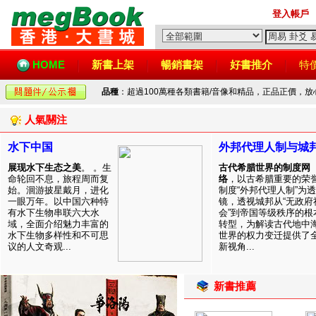
登入帳戶
HOME
新書上架
暢銷書架
好書推介
特
品種
：超過100萬種各類書籍/音像和精品，正品正價，
人氣關注
水下中国
外邦代理人制与城
展现水下生态之美
。 。生
古代希腊世界的制度网
命轮回不息，旅程周而复
络
，以古希腊重要的荣
始。洄游披星戴月，进化
制度“外邦代理人制”为透
一眼万年。以中国六种特
镜，透视城邦从“无政府
有水下生物串联六大水
会”到帝国等级秩序的根
域，全面介绍魅力丰富的
转型，为解读古代地中
水下生物多样性和不可思
世界的权力变迁提供了
议的人文奇观...
新视角...
新書推薦