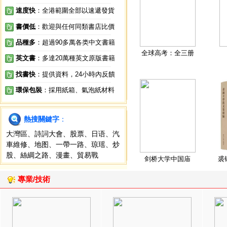
速度快
：全港範圍全部以速遞發貨
書價低
：歡迎與任何同類書店比價
品種多
：超過90多萬各类中文書籍
全球高考：全三册
英文書
：多達20萬種英文原版書籍
找書快
：提供資料，24小時內反饋
環保包裝
：採用紙箱、氣泡紙材料
熱搜關鍵字
：
大灣區
、
詩詞大會
、
股票
、
日语
、
汽
車維修
、
地图
、
一帶一路
、
琼瑶
、
炒
股
、
絲綢之路
、
漫畫
、
貿易戰
剑桥大学中国庙
裘
專業/技術