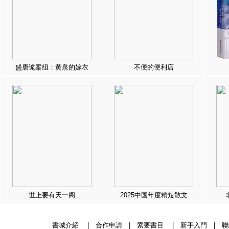
盛唐诡案组：黄泉的嫁衣
不便的便利店
世上要有天一阁
2025中国年度精短散文
書城介紹
|
合作申請
|
索要書目
|
新手入門
|
聯