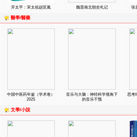
开太平：宋太祖赵匡胤
魏晋南北朝史札记
张
醫學/醫藥
中国中医药年鉴（学术卷）
音乐与大脑：神经科学视角下
思考
2025
的音乐干预
文學/小說