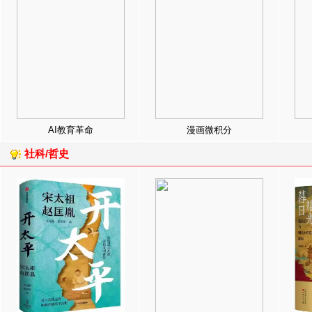
AI教育革命
漫画微积分
社科/哲史