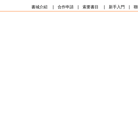
書城介紹
|
合作申請
|
索要書目
|
新手入門
|
聯