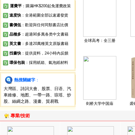
運費平
：購滿HK$200起免運費政策
速度快
：全港範圍全部以速遞發貨
書價低
：歡迎與任何同類書店比價
品種多
：超過90多萬各类中文書籍
全球高考：全三册
英文書
：多達20萬種英文原版書籍
找書快
：提供資料，24小時內反饋
環保包裝
：採用紙箱、氣泡紙材料
熱搜關鍵字
：
大灣區
、
詩詞大會
、
股票
、
日语
、
汽
車維修
、
地图
、
一帶一路
、
琼瑶
、
炒
股
、
絲綢之路
、
漫畫
、
貿易戰
剑桥大学中国庙
裘
專業/技術