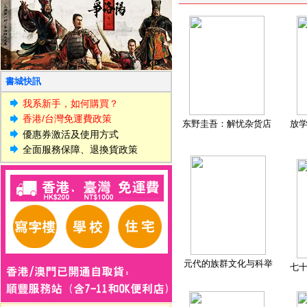
書城快訊
我系新手，如何購買？
香港/台灣免運費政策
东野圭吾：解忧杂货店
放
優惠券激活及使用方式
全面服務保障、退換貨政策
元代的族群文化与科举
七