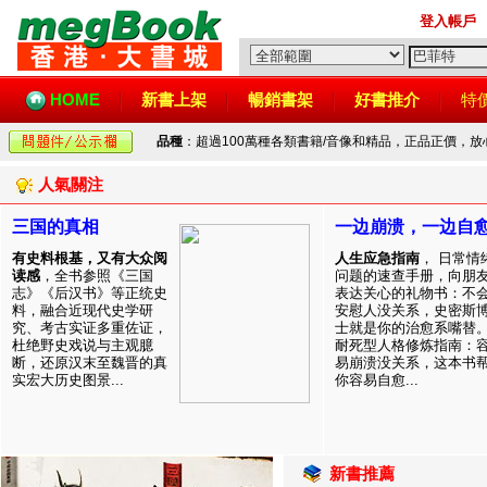
登入帳戶
HOME
新書上架
暢銷書架
好書推介
特
品種
：超過100萬種各類書籍/音像和精品，正品正價，
人氣關注
三国的真相
一边崩溃，一边自
有史料根基，又有大众阅
人生应急指南
， 日常情
读感
，全书参照《三国
问题的速查手册，向朋
志》《后汉书》等正统史
表达关心的礼物书：不
料，融合近现代史学研
安慰人没关系，史密斯
究、考古实证多重佐证，
士就是你的治愈系嘴替
杜绝野史戏说与主观臆
耐死型人格修炼指南：
断，还原汉末至魏晋的真
易崩溃没关系，这本书
实宏大历史图景...
你容易自愈...
新書推薦