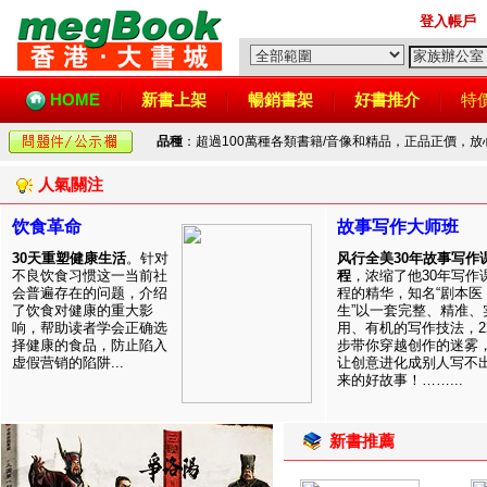
登入帳戶
HOME
新書上架
暢銷書架
好書推介
特
品種
：超過100萬種各類書籍/音像和精品，正品正價，
人氣關注
饮食革命
故事写作大师班
30天重塑健康生活
。针对
风行全美30年故事写作
不良饮食习惯这一当前社
程
，浓缩了他30年写作
会普遍存在的问题，介绍
程的精华，知名“剧本医
了饮食对健康的重大影
生”以一套完整、精准、
响，帮助读者学会正确选
用、有机的写作技法，2
择健康的食品，防止陷入
步带你穿越创作的迷雾
虚假营销的陷阱...
让创意进化成别人写不
来的好故事！……...
新書推薦