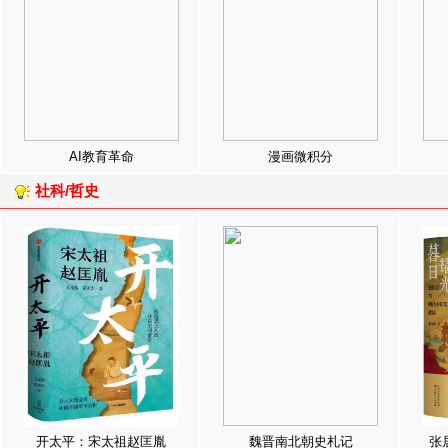
AI教育革命
漫画微积分
社科/哲史
开太平：宋太祖赵匡胤
魏晋南北朝史札记
张