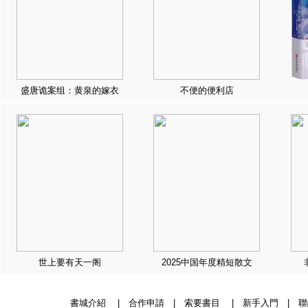
盛唐诡案组：黄泉的嫁衣
不便的便利店
世上要有天一阁
2025中国年度精短散文
書城介紹
|
合作申請
|
索要書目
|
新手入門
|
聯