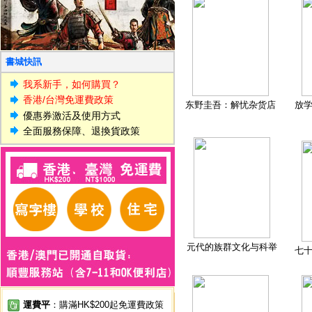
書城快訊
我系新手，如何購買？
香港/台灣免運費政策
东野圭吾：解忧杂货店
放
優惠券激活及使用方式
全面服務保障、退換貨政策
元代的族群文化与科举
七
運費平
：購滿HK$200起免運費政策