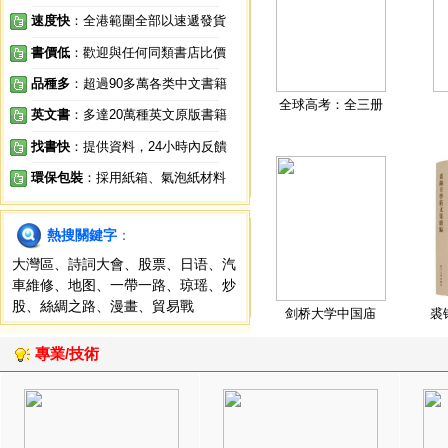
速度快
：全港範圍全部以速遞發貨
書價低
：歡迎與任何同類書店比價
品種多
：超過90多萬各类中文書籍
全球高考：全三册
英文書
：多達20萬種英文原版書籍
找書快
：提供資料，24小時內反饋
環保包裝
：採用紙箱、氣泡紙材料
熱搜關鍵字
：
大灣區
、
詩詞大會
、
股票
、
日语
、
汽
車維修
、
地图
、
一帶一路
、
琼瑶
、
炒
股
、
絲綢之路
、
漫畫
、
貿易戰
剑桥大学中国庙
裘
專業/技術