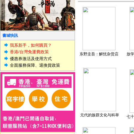
書城快訊
我系新手，如何購買？
香港/台灣免運費政策
东野圭吾：解忧杂货店
放
優惠券激活及使用方式
全面服務保障、退換貨政策
元代的族群文化与科举
七