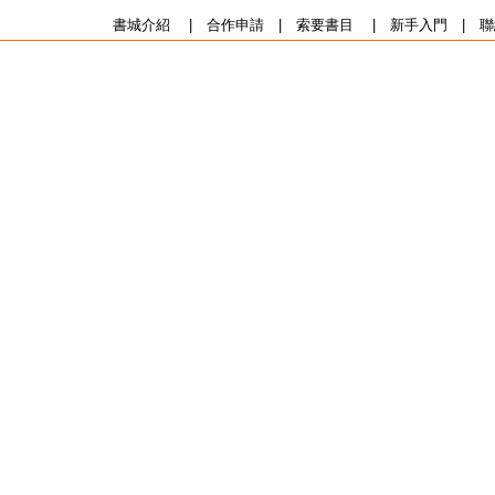
書城介紹
|
合作申請
|
索要書目
|
新手入門
|
聯