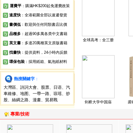
運費平
：購滿HK$200起免運費政策
速度快
：全港範圍全部以速遞發貨
書價低
：歡迎與任何同類書店比價
品種多
：超過90多萬各类中文書籍
全球高考：全三册
英文書
：多達20萬種英文原版書籍
找書快
：提供資料，24小時內反饋
環保包裝
：採用紙箱、氣泡紙材料
熱搜關鍵字
：
大灣區
、
詩詞大會
、
股票
、
日语
、
汽
車維修
、
地图
、
一帶一路
、
琼瑶
、
炒
股
、
絲綢之路
、
漫畫
、
貿易戰
剑桥大学中国庙
裘
專業/技術