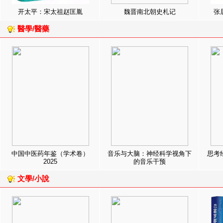
开太平：宋太祖赵匡胤
魏晋南北朝史札记
张
醫學/醫藥
中国中医药年鉴（学术卷）
音乐与大脑：神经科学视角下
思考
2025
的音乐干预
文學/小說