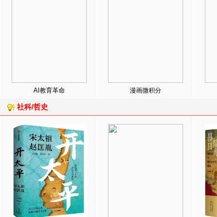
AI教育革命
漫画微积分
社科/哲史