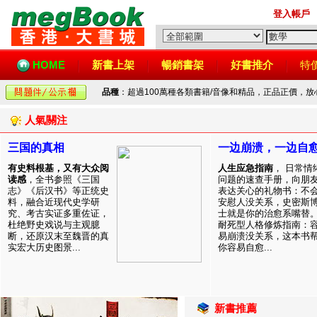
登入帳戶
HOME
新書上架
暢銷書架
好書推介
特
品種
：超過100萬種各類書籍/音像和精品，正品正價，
人氣關注
三国的真相
一边崩溃，一边自
有史料根基，又有大众阅
人生应急指南
， 日常情
读感
，全书参照《三国
问题的速查手册，向朋
志》《后汉书》等正统史
表达关心的礼物书：不
料，融合近现代史学研
安慰人没关系，史密斯
究、考古实证多重佐证，
士就是你的治愈系嘴替
杜绝野史戏说与主观臆
耐死型人格修炼指南：
断，还原汉末至魏晋的真
易崩溃没关系，这本书
实宏大历史图景...
你容易自愈...
新書推薦